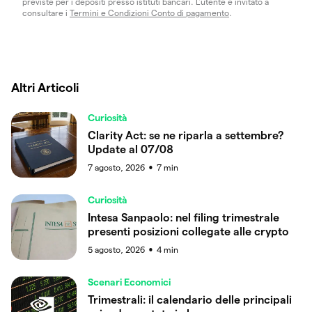
previste per i depositi presso istituti bancari. L’utente è invitato a
consultare i
Termini e Condizioni Conto di pagamento
.
Altri Articoli
Curiosità
Clarity Act: se ne riparla a settembre?
Update al 07/08
7 agosto, 2026
7
min
●
Curiosità
Intesa Sanpaolo: nel filing trimestrale
presenti posizioni collegate alle crypto
5 agosto, 2026
4
min
●
Scenari Economici
Trimestrali: il calendario delle principali