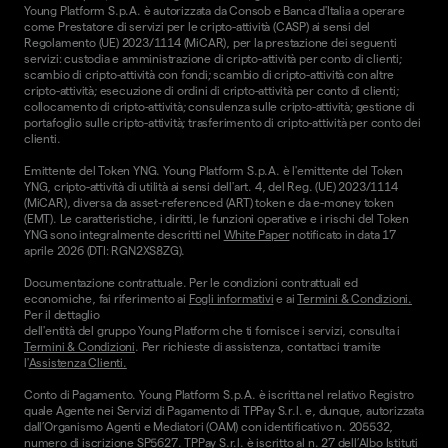
Young Platform S.p.A. è autorizzata da Consob e Banca d'Italia a operare
come Prestatore di servizi per le cripto-attività (CASP) ai sensi del
Regolamento (UE) 2023/1114 (MiCAR), per la prestazione dei seguenti
servizi: custodia e amministrazione di cripto-attività per conto di clienti;
scambio di cripto-attività con fondi; scambio di cripto-attività con altre
cripto-attività; esecuzione di ordini di cripto-attività per conto di clienti;
collocamento di cripto-attività; consulenza sulle cripto-attività; gestione di
portafoglio sulle cripto-attività; trasferimento di cripto-attività per conto dei
clienti.
Emittente del Token YNG. Young Platform S.p.A. è l'emittente del Token
YNG, cripto-attività di utilità ai sensi dell'art. 4, del Reg. (UE) 2023/1114
(MiCAR), diversa da asset-referenced (ART) token e da e-money token
(EMT). Le caratteristiche, i diritti, le funzioni operative e i rischi del Token
YNG sono integralmente descritti nel
White Paper
notificato in data 17
aprile 2026 (DTI: RGN2XS8ZG).
Documentazione contrattuale. Per le condizioni contrattuali ed
economiche, fai riferimento ai
Fogli informativi
e ai
Termini & Condizioni.
Per il dettaglio
dell'entità del gruppo Young Platform che ti fornisce i servizi, consulta i
Termini & Condizioni
. Per richieste di assistenza, contattaci tramite
l'
Assistenza Clienti.
Conto di Pagamento. Young Platform S.p.A. è iscritta nel relativo Registro
quale Agente nei Servizi di Pagamento di TPPay S.r.l. e, dunque, autorizzata
dall’Organismo Agenti e Mediatori (OAM) con identificativo n. 205532,
numero di iscrizione SP5627. TPPay S.r.l. è iscritto al n. 27 dell’Albo Istituti