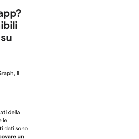
dapp?
bili
 su
raph, il
ati della
 le
ti dati sono
covare un