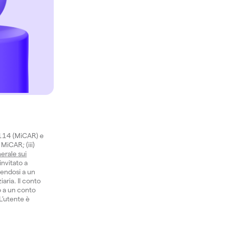
1114 (MiCAR) e
 MiCAR; (iii)
erale sui
invitato a
gendosi a un
aria. Il conto
o a un conto
 L’utente è