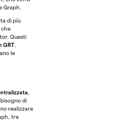
e Graph.
ta di più
r che
ator. Questi
in GRT
.
gano le
ntralizzata
,
bisogno di
no realizzare
aph, tra