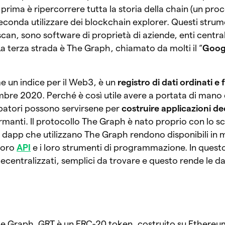
a prima è ripercorrere tutta la storia della chain (un pro
econda utilizzare dei blockchain explorer. Questi strum
n, sono software di proprietà di aziende, enti central
La terza strada è The Graph, chiamato da molti il “
Googl
 un indice per il Web3, è un
registro di dati ordinati e
mbre 2020. Perché è così utile avere a portata di mano
uppatori possono servirsene per
costruire applicazioni de
manti. Il protocollo The Graph è nato proprio con lo s
: le dapp che utilizzano The Graph rendono disponibili in
 loro
API
e i loro strumenti di programmazione. In quest
decentralizzati, semplici da trovare e questo rende le d
?
e Graph. GRT è un ERC-20 token, costruito su Ethereu