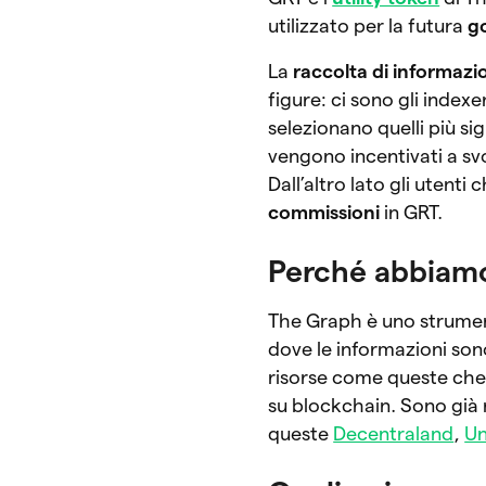
utilizzato per la futura
g
La
raccolta di informazi
figure: ci sono gli index
selezionano quelli più sig
vengono incentivati a sv
Dall’altro lato gli utent
commissioni
in GRT.
Perché abbiam
The Graph è uno strumen
dove le informazioni sono
risorse come queste che 
su blockchain. Sono già 
queste
Decentraland
,
Un