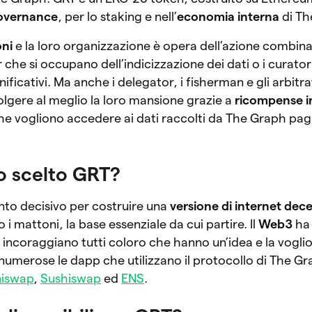
overnance
, per lo staking e nell’
economia interna
di Th
oni
e la loro organizzazione è opera dell’azione combina
er che si occupano dell’indicizzazione dei dati o i curato
nificativi. Ma anche i delegator, i fisherman e gli arbitr
olgere al meglio la loro mansione grazie a
ricompense 
i che vogliono accedere ai dati raccolti da The Graph pa
o scelto GRT?
to decisivo per costruire una
versione di internet dece
 i mattoni, la base essenziale da cui partire. Il
Web3
ha 
incoraggiano tutti coloro che hanno un’idea e la voglio
numerose le dapp che utilizzano il protocollo di The Gr
iswap
,
Sushiswap
ed
ENS
.