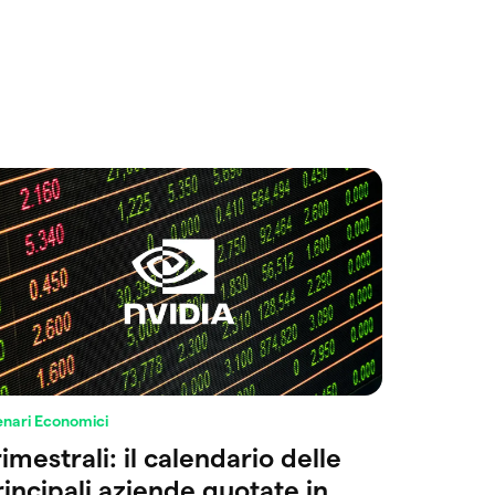
enari Economici
imestrali: il calendario delle
rincipali aziende quotate in