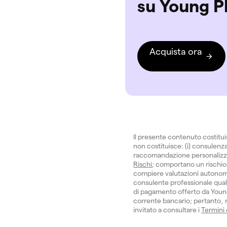
su Young P
Acquista ora
Il presente contenuto costitu
non costituisce: (i) consulenza 
raccomandazione personalizzata.
Rischi
; comportano un rischio 
compiere valutazioni autonom
consulente professionale quali
di pagamento offerto da Young
corrente bancario; pertanto, no
invitato a consultare i
Termini