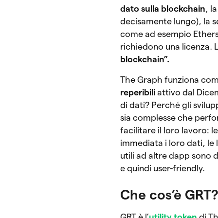
dato sulla blockchain
, l
decisamente lungo), la s
come ad esempio Ethersca
richiedono una licenza. 
blockchain”.
The Graph funziona come
reperibili
attivo dal Dice
di dati? Perché gli svil
sia complesse che perfor
facilitare il loro lavoro
immediata i loro dati, le
utili ad altre dapp sono 
e quindi user-friendly.
Che cos’è GRT
GRT è l’
utility token
di Th