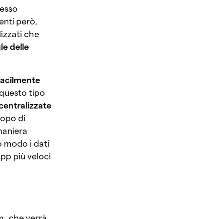
cesso
enti però,
izzati che
e delle
 facilmente
 questo tipo
centralizzate
copo di
 maniera
o modo i dati
app più veloci
m, che verrà