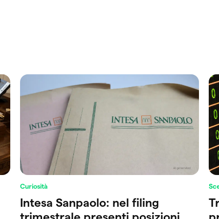
Curiosità
Sc
Intesa Sanpaolo: nel filing
Tr
trimestrale presenti posizioni
p