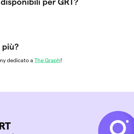
 disponibili per GRT?
 più?
emy dedicato a
The Graph
!
GRT