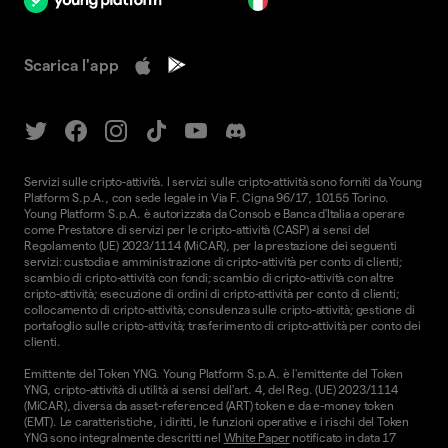
it
Scarica l'app
Servizi sulle cripto-attività. I servizi sulle cripto-attività sono forniti da Young
Platform S.p.A., con sede legale in Via F. Cigna 96/17, 10155 Torino.
Young Platform S.p.A. è autorizzata da Consob e Banca d'Italia a operare
come Prestatore di servizi per le cripto-attività (CASP) ai sensi del
Regolamento (UE) 2023/1114 (MiCAR), per la prestazione dei seguenti
servizi: custodia e amministrazione di cripto-attività per conto di clienti;
scambio di cripto-attività con fondi; scambio di cripto-attività con altre
cripto-attività; esecuzione di ordini di cripto-attività per conto di clienti;
collocamento di cripto-attività; consulenza sulle cripto-attività; gestione di
portafoglio sulle cripto-attività; trasferimento di cripto-attività per conto dei
clienti.
Emittente del Token YNG. Young Platform S.p.A. è l'emittente del Token
YNG, cripto-attività di utilità ai sensi dell'art. 4, del Reg. (UE) 2023/1114
(MiCAR), diversa da asset-referenced (ART) token e da e-money token
(EMT). Le caratteristiche, i diritti, le funzioni operative e i rischi del Token
YNG sono integralmente descritti nel
White Paper
notificato in data 17