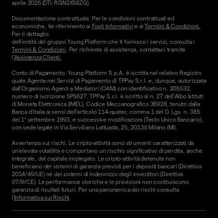
aprile 2026 (DTI: RGN2XS8ZG).
Documentazione contrattuale. Per le condizioni contrattuali ed
economiche, fai riferimento ai
Fogli informativi
e ai
Termini & Condizioni.
Per il dettaglio
dell'entità del gruppo Young Platform che ti fornisce i servizi, consulta i
Termini & Condizioni
. Per richieste di assistenza, contattaci tramite
l'
Assistenza Clienti.
Conto di Pagamento. Young Platform S.p.A. è iscritta nel relativo Registro
quale Agente nei Servizi di Pagamento di TPPay S.r.l. e, dunque, autorizzata
dall’Organismo Agenti e Mediatori (OAM) con identificativo n. 205532,
numero di iscrizione SP5627. TPPay S.r.l. è iscritto al n. 27 dell’Albo Istituti
di Moneta Elettronica (IMEL), Codice Meccanografico 36928, tenuto dalla
Banca d’Italia ai sensi dell’articolo 114-quater, comma 1 del D. Lgs. n. 385
del 1° settembre 1993, e successive modificazioni (Testo Unico Bancario),
con sede legale in Via Serviliano Lattuada, 25, 20135 Milano (MI).
Avvertenza sui rischi. Le cripto-attività sono strumenti caratterizzati da
un'elevata volatilità e comportano un rischio significativo di perdita, anche
integrale, del capitale impiegato. Le cripto-attività detenute non
beneficiano dei sistemi di garanzia previsti per i depositi bancari (Direttiva
2014/49/UE) né dei sistemi di indennizzo degli investitori (Direttiva
97/9/CE). Le performance storiche e le previsioni non costituiscono
garanzia di risultati futuri. Per una panoramica dei rischi consulta
l'
Informativa sui Rischi
.