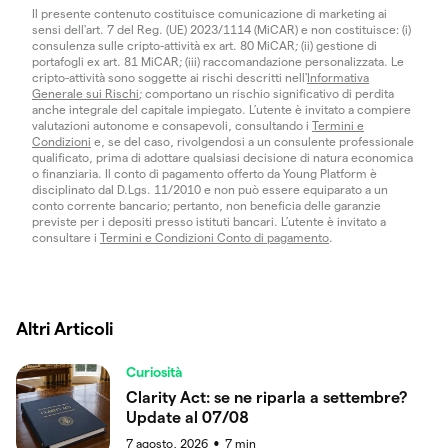
Il presente contenuto costituisce comunicazione di marketing ai
sensi dell'art. 7 del Reg. (UE) 2023/1114 (MiCAR) e non costituisce: (i)
consulenza sulle cripto-attività ex art. 80 MiCAR; (ii) gestione di
portafogli ex art. 81 MiCAR; (iii) raccomandazione personalizzata. Le
cripto-attività sono soggette ai rischi descritti nell'
Informativa
Generale sui Rischi
; comportano un rischio significativo di perdita
anche integrale del capitale impiegato. L’utente è invitato a compiere
valutazioni autonome e consapevoli, consultando i
Termini e
Condizioni
e, se del caso, rivolgendosi a un consulente professionale
qualificato, prima di adottare qualsiasi decisione di natura economica
o finanziaria. Il conto di pagamento offerto da Young Platform è
disciplinato dal D.Lgs. 11/2010 e non può essere equiparato a un
conto corrente bancario; pertanto, non beneficia delle garanzie
previste per i depositi presso istituti bancari. L’utente è invitato a
consultare i
Termini e Condizioni Conto di pagamento
.
Altri Articoli
Curiosità
Clarity Act: se ne riparla a settembre?
Update al 07/08
7 agosto, 2026
7
min
●