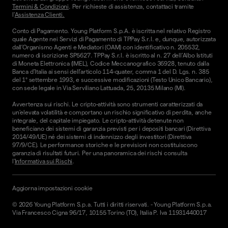
Termini & Condizioni
. Per richieste di assistenza, contattaci tramite
l'
Assistenza Clienti.
Conto di Pagamento. Young Platform S.p.A. è iscritta nel relativo Registro
quale Agente nei Servizi di Pagamento di TPPay S.r.l. e, dunque, autorizzata
dall’Organismo Agenti e Mediatori (OAM) con identificativo n. 205532,
numero di iscrizione SP5627. TPPay S.r.l. è iscritto al n. 27 dell’Albo Istituti
di Moneta Elettronica (IMEL), Codice Meccanografico 36928, tenuto dalla
Banca d’Italia ai sensi dell’articolo 114-quater, comma 1 del D. Lgs. n. 385
del 1° settembre 1993, e successive modificazioni (Testo Unico Bancario),
con sede legale in Via Serviliano Lattuada, 25, 20135 Milano (MI).
Avvertenza sui rischi. Le cripto-attività sono strumenti caratterizzati da
un'elevata volatilità e comportano un rischio significativo di perdita, anche
integrale, del capitale impiegato. Le cripto-attività detenute non
beneficiano dei sistemi di garanzia previsti per i depositi bancari (Direttiva
2014/49/UE) né dei sistemi di indennizzo degli investitori (Direttiva
97/9/CE). Le performance storiche e le previsioni non costituiscono
garanzia di risultati futuri. Per una panoramica dei rischi consulta
l'
Informativa sui Rischi
.
Aggiorna impostazioni cookie
©
2026
Young Platform S.p.a. Tutti i diritti riservati.
-
Young Platform S.p.a.
Via Francesco Cigna 96/17, 10155 Torino (TO), Italia P. Iva 11931440017