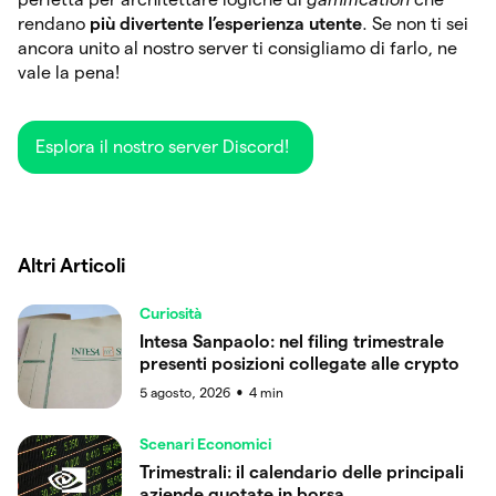
rendano
più divertente l’esperienza utente
. Se non ti sei
ancora unito al nostro server ti consigliamo di farlo, ne
vale la pena!
Esplora il nostro server Discord!
Altri Articoli
Curiosità
Intesa Sanpaolo: nel filing trimestrale
presenti posizioni collegate alle crypto
5 agosto, 2026
4
min
●
Scenari Economici
Trimestrali: il calendario delle principali
aziende quotate in borsa