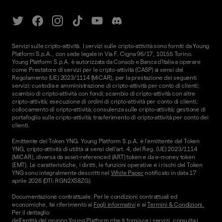
Servizi sulle cripto-attività. I servizi sulle cripto-attività sono forniti da Young
Platform S.p.A., con sede legale in Via F. Cigna 96/17, 10155 Torino.
Young Platform S.p.A. è autorizzata da Consob e Banca d'Italia a operare
come Prestatore di servizi per le cripto-attività (CASP) ai sensi del
Regolamento (UE) 2023/1114 (MiCAR), per la prestazione dei seguenti
servizi: custodia e amministrazione di cripto-attività per conto di clienti;
scambio di cripto-attività con fondi; scambio di cripto-attività con altre
cripto-attività; esecuzione di ordini di cripto-attività per conto di clienti;
collocamento di cripto-attività; consulenza sulle cripto-attività; gestione di
portafoglio sulle cripto-attività; trasferimento di cripto-attività per conto dei
clienti.
Emittente del Token YNG. Young Platform S.p.A. è l'emittente del Token
YNG, cripto-attività di utilità ai sensi dell'art. 4, del Reg. (UE) 2023/1114
(MiCAR), diversa da asset-referenced (ART) token e da e-money token
(EMT). Le caratteristiche, i diritti, le funzioni operative e i rischi del Token
YNG sono integralmente descritti nel
White Paper
notificato in data 17
aprile 2026 (DTI: RGN2XS8ZG).
Documentazione contrattuale. Per le condizioni contrattuali ed
economiche, fai riferimento ai
Fogli informativi
e ai
Termini & Condizioni.
Per il dettaglio
dell'entità del gruppo Young Platform che ti fornisce i servizi, consulta i