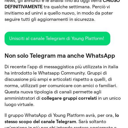
news, gli annunci e le analisi fino ad oggi verrà
CHIUSO
DEFINITIVAMENTE
tra qualche settimana. Perciò vi
invitiamo ad unirvi a quello nuovo, in modo da poter
seguire tutti gli aggiornamenti in sicurezza.
Unisciti al canale Telegram di Young Platform!
Non solo Telegram ma anche WhatsApp
Di recente l’app di messaggistica più utilizzata in italia
ha introdotto le Whatsapp Community. Gruppi di
discussione più ampi e articolati rispetto a quelli, di
norma, utilizzati per comunicare con amici o familiari.
Questa nuova tipologia di canali permette agli
amministratori di
collegare gruppi correlati
in un unico
luogo virtuale.
Il gruppo WhatsApp di Young Platform avrà, per ora,
lo
stesso scopo del canale Telegram
. Sarà soltanto
un’opzione in più per chi intende restare aggiornato e