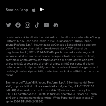
Scarica l'app
Servizi sulle cripto-attività. I servizi sulle cripto-attività sono forniti da Young
Platform S.p.A., con sede legale in Via F. Cigna 96/17, 10155 Torino.
Young Platform S.p.A. è autorizzata da Consob e Banca d'Italia a operare
come Prestatore di servizi per le cripto-attività (CASP) ai sensi del
Regolamento (UE) 2023/1114 (MiCAR), per la prestazione dei seguenti
servizi: custodia e amministrazione di cripto-attività per conto di clienti;
scambio di cripto-attività con fondi; scambio di cripto-attività con altre
cripto-attività; esecuzione di ordini di cripto-attività per conto di clienti;
collocamento di cripto-attività; consulenza sulle cripto-attività; gestione di
portafoglio sulle cripto-attività; trasferimento di cripto-attività per conto dei
clienti.
Emittente del Token YNG. Young Platform S.p.A. è l'emittente del Token
YNG, cripto-attività di utilità ai sensi dell'art. 4, del Reg. (UE) 2023/1114
(MiCAR), diversa da asset-referenced (ART) token e da e-money token
(EMT). Le caratteristiche, i diritti, le funzioni operative e i rischi del Token
YNG sono integralmente descritti nel
White Paper
notificato in data 17
aprile 2026 (DTI: RGN2XS8ZG).