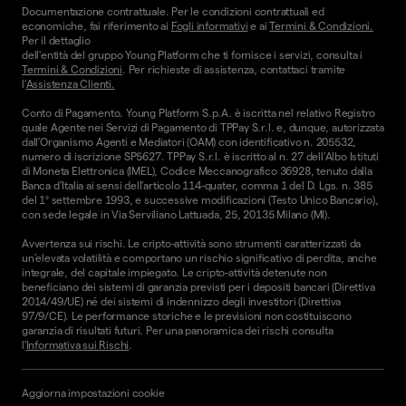
Documentazione contrattuale. Per le condizioni contrattuali ed
economiche, fai riferimento ai
Fogli informativi
e ai
Termini & Condizioni.
Per il dettaglio
dell'entità del gruppo Young Platform che ti fornisce i servizi, consulta i
Termini & Condizioni
. Per richieste di assistenza, contattaci tramite
l'
Assistenza Clienti.
Conto di Pagamento. Young Platform S.p.A. è iscritta nel relativo Registro
quale Agente nei Servizi di Pagamento di TPPay S.r.l. e, dunque, autorizzata
dall’Organismo Agenti e Mediatori (OAM) con identificativo n. 205532,
numero di iscrizione SP5627. TPPay S.r.l. è iscritto al n. 27 dell’Albo Istituti
di Moneta Elettronica (IMEL), Codice Meccanografico 36928, tenuto dalla
Banca d’Italia ai sensi dell’articolo 114-quater, comma 1 del D. Lgs. n. 385
del 1° settembre 1993, e successive modificazioni (Testo Unico Bancario),
con sede legale in Via Serviliano Lattuada, 25, 20135 Milano (MI).
Avvertenza sui rischi. Le cripto-attività sono strumenti caratterizzati da
un'elevata volatilità e comportano un rischio significativo di perdita, anche
integrale, del capitale impiegato. Le cripto-attività detenute non
beneficiano dei sistemi di garanzia previsti per i depositi bancari (Direttiva
2014/49/UE) né dei sistemi di indennizzo degli investitori (Direttiva
97/9/CE). Le performance storiche e le previsioni non costituiscono
garanzia di risultati futuri. Per una panoramica dei rischi consulta
l'
Informativa sui Rischi
.
Aggiorna impostazioni cookie