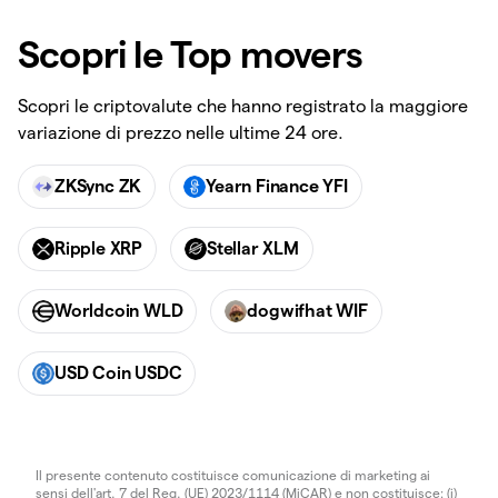
Scopri le Top movers
Scopri le criptovalute che hanno registrato la maggiore
variazione di prezzo nelle ultime 24 ore.
ZKSync ZK
Yearn Finance YFI
Ripple XRP
Stellar XLM
Worldcoin WLD
dogwifhat WIF
USD Coin USDC
Il presente contenuto costituisce comunicazione di marketing ai
sensi dell'art. 7 del Reg. (UE) 2023/1114 (MiCAR) e non costituisce: (i)