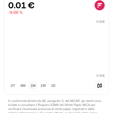
0.01
€
-9.06 %
0.01
€
0.01
€
2Y
6M
1M
1W
1D
In conformità all’articolo 66, paragrafo 3, del MiCAR, gli utenti sono
invitati a consultare il Registro ESMA dei White Paper MiCA per
verificare l’eventuale presenza di white paper registrati e delle
relative informazioni sulle cripto-attività, qualora tali white paper