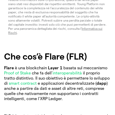
siano stati resi disponibili dai rispettivi emittenti. Young Platform non
garantisce la completezza né l’accuratezza del contenuto dei white
paper, che resta di esclusiva responsabilità del soggetto che ha
notificato il white paper all’autorità competente. Le cripto-attività
sono altamente volatili. Potresti subire una perdita parziale o totale
del capitale investito: investi solo ciò che puoi permetterti di perdere.
Per una panoramica dettagliata dei rischi, consulta l'
Informativa sui
Rischi
.
Che cos’è Flare (FLR)
Flare
è una blockchain
Layer 1
basata sul meccanismo
Proof of Stake
che fa dell’
interoperabilità
il proprio
tratto distintivo. Il suo obiettivo è permettere lo sviluppo
di
smart contract
e applicazioni decentralizzate (
dapp
)
anche a partire da dati e asset di altre reti, comprese
quelle che nativamente non supportano i contratti
intelligenti, come l’XRP Ledger.