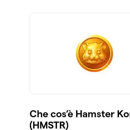
Che cos’è Hamster K
(HMSTR)