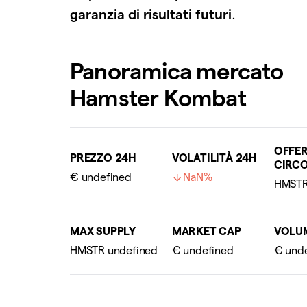
garanzia di risultati futuri
.
Panoramica mercato
Hamster Kombat
OFFE
PREZZO 24H
VOLATILITÀ 24H
CIRC
€ undefined
NaN%
MAX SUPPLY
MARKET CAP
VOLU