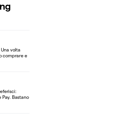
ung
. Una volta
to comprare e
ferisci:
e Pay. Bastano