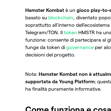
Hamster Kombat
è un
gioco play-to-
basato su
blockchain
, diventato popo
soprattutto all’interno dell’ecosistema 
Telegram/TON. Il
token
HMSTR ha una
funzione: consente di partecipare al g
funge da token di
governance
per al
decisioni del progetto.
Nota:
Hamster Kombat non è attual
supportata da Young Platform
; quest
ha finalità puramente informative.
Come funziona e cos