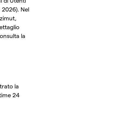
i di Utenti
o 2026). Nel
Azimut,
ettaglio
onsulta la
trato la
ltime 24