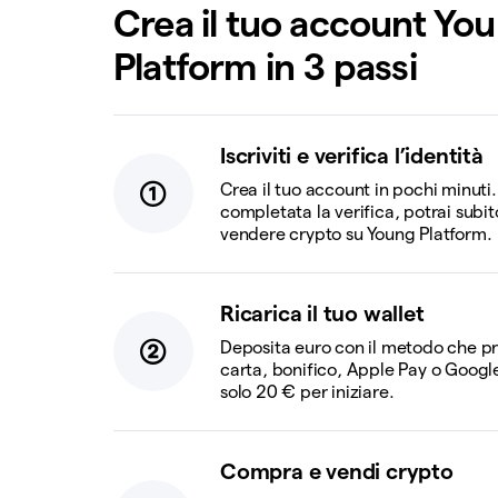
Crea il tuo account Yo
Platform in 3 passi
Iscriviti e verifica l’identità
Crea il tuo account in pochi minuti
completata la verifica, potrai subi
vendere crypto su Young Platform.
Ricarica il tuo wallet
Deposita euro con il metodo che pre
carta, bonifico, Apple Pay o Googl
solo 20 € per iniziare.
Compra e vendi crypto