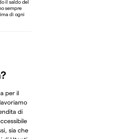
o il saldo del
ono sempre
rima di ogni
m?
a per il
 lavoriamo
endita di
accessibile
si, sia che