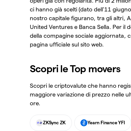
operi già con regolarità. PIù di 2 milion
ci hanno già scelti (dato dell'11 giugn
nostro capitale figurano, tra gli altri, 
United Ventures e Banca Sella. Per il d
della compagine sociale aggiornata, c
pagina ufficiale sul sito web.
Scopri le Top movers
Scopri le criptovalute che hanno regis
maggiore variazione di prezzo nelle u
ore.
ZKSync ZK
Yearn Finance YFI