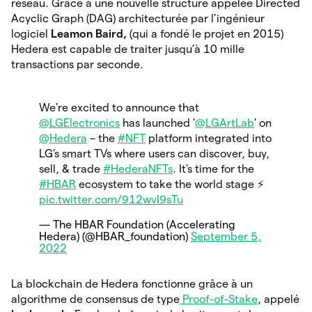
réseau. Grâce à une nouvelle structure appelée Directed
Acyclic Graph (DAG) architecturée par l’ingénieur
logiciel
Leamon Baird,
(qui a fondé le projet en 2015)
Hedera est capable de traiter jusqu’à 10 mille
transactions par seconde.
We're excited to announce that
@LGElectronics
has launched '
@LGArtLab
' on
@Hedera
– the
#NFT
platform integrated into
LG's smart TVs where users can discover, buy,
sell, & trade
#HederaNFTs
. It's time for the
#HBAR
ecosystem to take the world stage ⚡️
pic.twitter.com/912wvI9sTu
— The HBAR Foundation (Accelerating
Hedera) (@HBAR_foundation)
September 5,
2022
La blockchain de Hedera fonctionne grâce à un
algorithme de consensus de type
Proof-of-Stake
, appelé