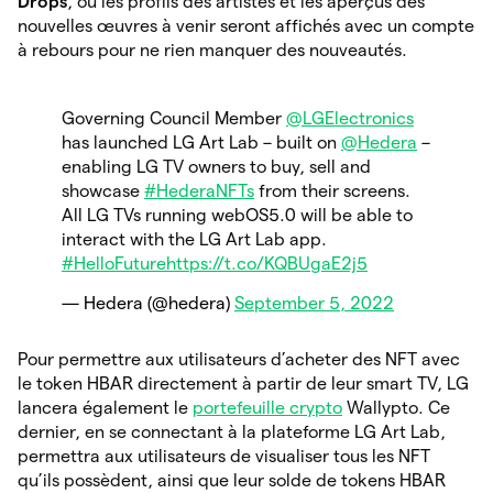
Drops
, où les profils des artistes et les aperçus des
nouvelles œuvres à venir seront affichés avec un compte
à rebours pour ne rien manquer des nouveautés.
Governing Council Member
@LGElectronics
has launched LG Art Lab – built on
@Hedera
–
enabling LG TV owners to buy, sell and
showcase
#HederaNFTs
from their screens.
All LG TVs running webOS5.0 will be able to
interact with the LG Art Lab app.
#HelloFuture
https://t.co/KQBUgaE2j5
— Hedera (@hedera)
September 5, 2022
Pour permettre aux utilisateurs d’acheter des NFT avec
le token HBAR directement à partir de leur smart TV, LG
lancera également le
portefeuille crypto
Wallypto. Ce
dernier, en se connectant à la plateforme LG Art Lab,
permettra aux utilisateurs de visualiser tous les NFT
qu’ils possèdent, ainsi que leur solde de tokens HBAR