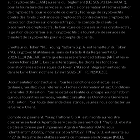
sur crypto-actifs (CASP) au sens du Règlement (UE) 2023/1114 (MiCAR),
pour la fourniture des services suivants : la conservation et l'administration
de crypto-actifs pour le compte de clients ; l'échange de crypto-actifs
contre des fonds ; l'échange de crypto-actifs contre d'autres crypto-actifs ;
l'exécution d'ordres sur crypto-actifs pour le compte de clients ; le
placement de crypto-actifs ; la fourniture de conseils sur les crypto-actifs ;
la gestion de portefeuille sur crypto-actifs ; la fourniture de services de
transfert de crypto-actifs pour le compte de clients.
Émetteur du Token YNG. Young Platform S.p.A. est l'émetteur du Token
YNG, crypto-actif utilitaire au sens de l'article 4 du Règlement (UE)
2023/1114 (MiCAR), autre que les asset-referenced tokens (ART) et les e-
money tokens (EMT). Les caractéristiques, les droits, les fonctions
opérationnelles et les risques du Token YNG sont intégralement décrits
dans le
Livre Blanc
notifié le 17 avril 2026 (DTI : RGN2XS8ZG).
Documentation contractuelle. Pour les conditions contractuelles et
tarifaires, veuillez vous référer aux
Fiches d'information
et aux
Conditions
Générales d'Utilisation.
Pour le détail de l'entité du groupe Young Platform
qui vous fournit les services, veuillez consulter les
Conditions Générales
d'Utilisation
. Pour toute demande d'assistance, veuillez nous contacter via
le
Service Client.
Compte de paiement. Young Platform S.p.A. est inscrite au registre
concerné en tant qu'Agent de services de paiement de TPPay S.r.l. et est à
ce titre autorisée par l'Organismo Agenti e Mediatori (OAM) sous
l'identifiant n° 205532, n° d'inscription SP5627. TPPay S.r.l. est inscrite au
n° 27 du Registre des établissements de monnaie électronique (IMEL),