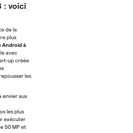
: voici
te de la
re plus
 Android à
ble avec
tart-up créée
es
 repousser les
à envier aux
s les plus
r exécuter
 de 50 MP et