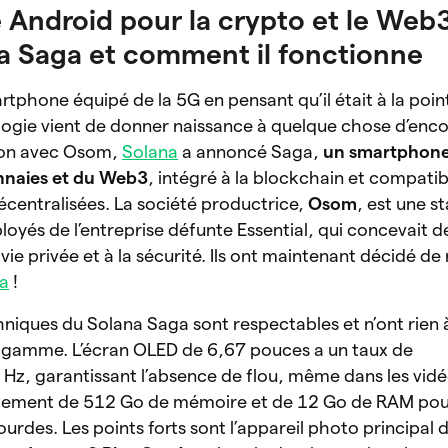
Android pour la crypto et le Web3 
na Saga et comment il fonctionne
tphone équipé de la 5G en pensant qu’il était à la poin
logie vient de donner naissance à quelque chose d’enco
tion avec Osom,
Solana
a annoncé Saga,
un smartphone
nnaies et du Web3
, intégré à la blockchain et compati
décentralisées. La société productrice,
Osom
, est une s
loyés de l’entreprise défunte Essential, qui concevait d
ie privée et à la sécurité. Ils ont maintenant décidé de
a
!
hniques du Solana Saga sont respectables et n’ont rien 
e gamme. L’écran OLED de 6,67 pouces a un taux de
Hz, garantissant l’absence de flou, même dans les vidéo
galement de 512 Go de mémoire et de 12 Go de RAM pou
 lourdes. Les points forts sont l’appareil photo principal