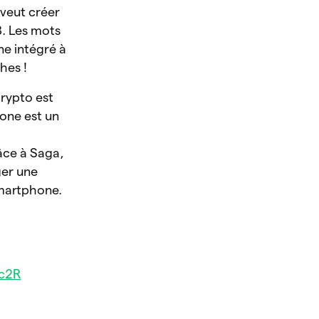
 veut créer
3. Les mots
ne intégré à
hes !
crypto est
one est un
râce à Saga,
ger une
smartphone.
Nc2R