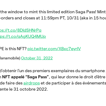
s the window to mint this limited edition Saga Pass! Min
orders and closes at 11:59pm PT, 10/31 (aka in 15 hou
ps://t.co/8DIdSHNrPq
tps://t.co/qAgKUQ4MUp
E is this NFT?
pic.twitter.com/XBxc7eyrIV
olanamobile)
October 31, 2022
x d’obtenir l’un des premiers exemplaires du smartphone
un
NFT appelé “Saga Pass”
, qui leur donne le droit d’êtr
 de faire des
airdrops
et de participer à des événements 
vente le 31 octobre 2022.