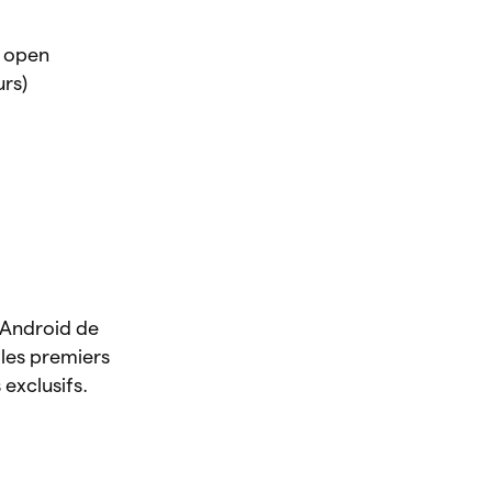
t open
rs)
 Android de
e les premiers
exclusifs.