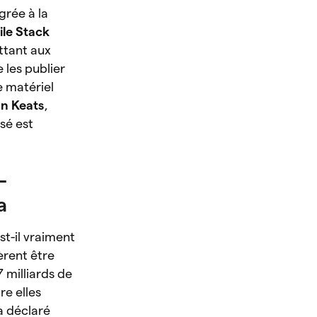
égrée à la
le Stack
ttant aux
 les publier
e matériel
on Keats
,
sé est
-
a
t-il vraiment
èrent être
 milliards de
re elles
a déclaré