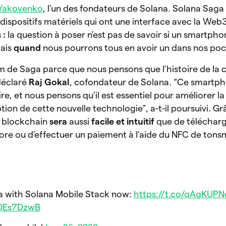
 Yakovenko
, l’un des fondateurs de Solana. Solana Saga
dispositifs matériels qui ont une interface avec la Web
 :
la
question à poser n’est pas de savoir si un smartpho
mais
quand
nous pourrons tous en avoir un dans nos poc
m de Saga parce que nous pensons que l’histoire de la 
déclaré
Raj Gokal
, cofondateur de Solana. “Ce smartph
ire, et nous pensons qu’il est essentiel pour améliorer la
ion de cette nouvelle technologie”, a-t-il poursuivi. G
a blockchain
sera
aussi
facile et intuitif
que de téléchar
Store ou d’effectuer un paiement à l’aide du NFC de ton
a with Solana Mobile Stack now:
https://t.co/qAgKUP
EDEs7DzwB