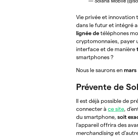
— Solana Mobile (@s
Vie privée et innovatio
dans le futur et intégré 
lignée de
téléphones mob
cryptomonnaies, payer un
interface et de manière
smartphones ?
Nous le saurons en
mars
Prévente de So
Il est déjà possible de 
connecter à
ce site
, d’e
du smartphone,
soit ex
l’appareil offrira des a
merchandising
et d’autr