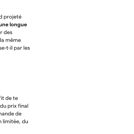
d projeté
’une longue
r des
e la même
e-t-il par les
it de te
u prix final
mmande de
 limitée, du