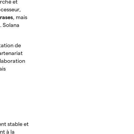
arché et
ocesseur,
hrases
, mais
n. Solana
tation de
artenariat
ollaboration
ais
nt stable et
t à la