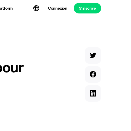
latform
Connexion
S’inscrire
pour