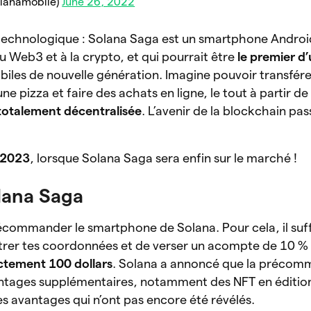
olanamobile)
June 26, 2022
n technologique : Solana Saga est un smartphone Androi
au Web3 et à la crypto, et qui pourrait être
le premier d
iles de nouvelle génération. Imagine pouvoir transfére
e pizza et faire des achats en ligne, le tout à partir d
totalement décentralisée
. L’avenir de la blockchain pass
2023
, lorsque Solana Saga sera enfin sur le marché !
lana Saga
précommander le smartphone de Solana. Pour cela, il suff
ntrer tes coordonnées et de verser un acompte de 10 % d
actement 100 dollars
. Solana a annoncé que la préco
vantages supplémentaires, notamment des NFT en édition
es avantages qui n’ont pas encore été révélés.