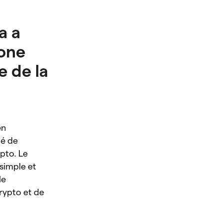
a a
one
 de la
en
té de
pto. Le
simple et
le
rypto et de