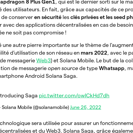
apdragon 8 Plus Gen1
, qui
est le dernier sorti sur le m
té des utilisateurs. En fait, grâce aux capacités de ce pr
e de conserver
en sécurité
les
clés privées et les seed p
gir avec des applications décentralisées en cas de besoi
ivée ne soit pas compromise !
 une autre pierre importante sur le thème de l’augmen
cilité d’utilisation de son réseau en
mars 2022
, avec le p
e de messagerie
Web3
) et Solana Mobile. Le but de la c
cation de messagerie
open source
de type
Whatsapp
, m
smartphone Android Solana Saga.
ntroducing Saga
pic.twitter.com/owICkHd7dh
 Solana Mobile (@solanamobile)
June 26, 2022
chnologique sera utilisée pour assurer un fonctionneme
décentralisées et du Web3. Solana Saga, grâce égalemen