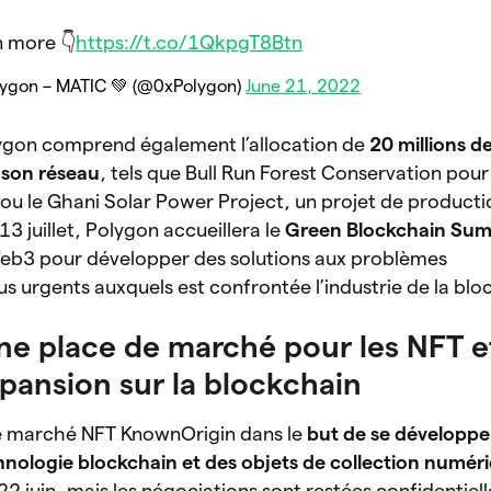
n more 👇
https://t.co/1QkpgT8Btn
ygon – MATIC 💚 (@0xPolygon)
June 21, 2022
lygon comprend également l’allocation de
20 millions de
 son réseau
, tels que Bull Run Forest Conservation pour
e ou le Ghani Solar Power Project, un projet de producti
13 juillet, Polygon accueillera le
Green Blockchain Su
eb3 pour développer des solutions aux problèmes
s urgents auxquels est confrontée l’industrie de la blo
ne place de marché pour les NFT e
pansion sur la blockchain
de marché NFT KnownOrigin dans le
but de se développ
hnologie blockchain et des objets de collection numér
 22 juin, mais les négociations sont restées confidentiell