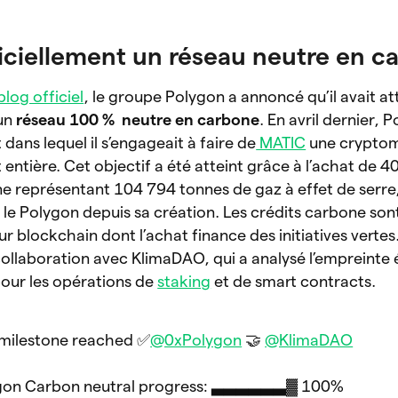
ficiellement un réseau neutre en c
blog officiel
, le groupe Polygon a annoncé qu’il avait at
 un
réseau 100 % neutre en carbone
. En avril dernier, 
 dans lequel il s’engageait à faire de
MATIC
une crypto
 entière. Cet objectif a été atteint grâce à l’achat de 
ne représentant 104 794 tonnes de gaz à effet de serre, 
 le Polygon depuis sa création. Les crédits carbone son
 blockchain dont l’achat finance des initiatives vertes.
collaboration avec KlimaDAO, qui a analysé l’empreinte
our les opérations de
staking
et de smart contracts.
 milestone reached ✅
@0xPolygon
🤝
@KlimaDAO
gon Carbon neutral progress: ▃▃▃▃▃▃▓ 100%