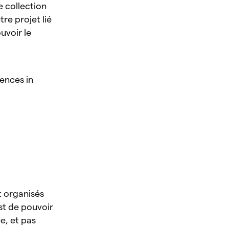
 collection
re projet lié
uvoir le
rences in
t organisés
st de pouvoir
e, et pas