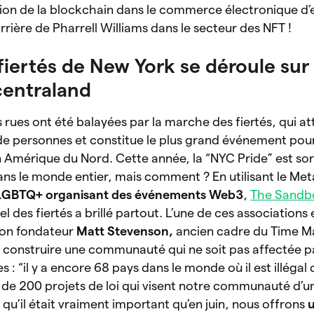
sion de la blockchain dans le commerce électronique d’
rrière de Pharrell Williams dans le secteur des NFT !
fiertés de New York se déroule sur
centraland
s rues ont été balayées par la marche des fiertés, qui a
 de personnes et constitue le plus grand événement pour
érique du Nord. Cette année, la “NYC Pride” est sort
dans le monde entier, mais comment ? En utilisant le Met
 LGBTQ+ organisant des événements Web3
,
The Sandb
l des fiertés a brillé partout. L’une de ces associations 
son fondateur
Matt Stevenson,
ancien cadre du Time Ma
 construire une communauté qui ne soit pas affectée pa
 : “il y a encore 68 pays dans le monde où il est illégal 
lus de 200 projets de loi qui visent notre communauté d’
é qu’il était vraiment important qu’en juin, nous offrons