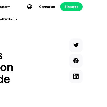
latform
Connexion
S’inscrire
ell Williams
s
gon
de