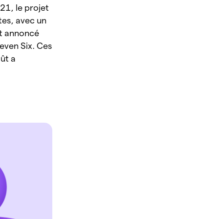
21, le projet
tes, avec un
nt annoncé
even Six. Ces
ût a