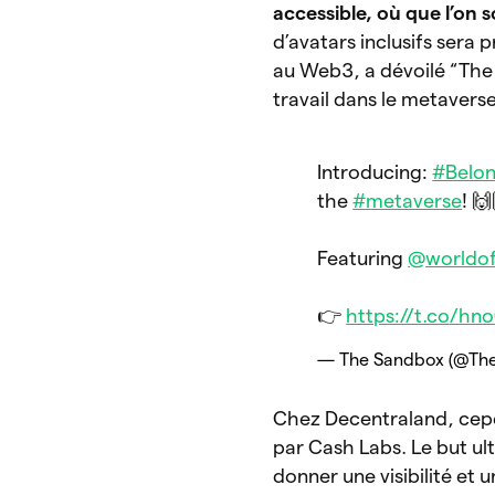
accessible, où que l’on s
d’avatars inclusifs sera
au Web3, a dévoilé “The V
travail dans le metavers
Introducing:
#Belo
the
#metaverse
! 
Featuring
@worldo
👉
https://t.co/hn
— The Sandbox (@T
Chez Decentraland, cepen
par Cash Labs. Le but ul
donner une visibilité et