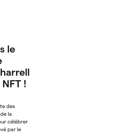
s le
e
harrell
 NFT !
te des
 de la
our célébrer
vé par le