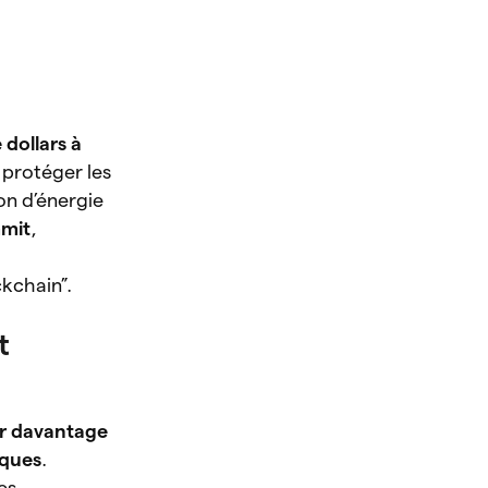
 dollars à
 protéger les
on d’énergie
mmit
,
ckchain”.
t
er davantage
iques
.
es.