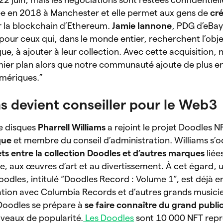
e en 2018 à Manchester et elle permet aux gens de
cré
r la blockchain d’Ethereum.
Jamie Iannone
, PDG d’eBay,
 pour ceux qui, dans le monde entier, recherchent l’obje
que, à ajouter à leur collection. Avec cette acquisition, 
mier plan alors que notre communauté ajoute de plus en
umériques.”
ms devient conseiller pour le Web3
de disques
Pharrell Williams
a rejoint le projet Doodles N
rque
et membre du conseil d’administration. Williams s’
ets entre la collection Doodles et d’autres marques
liée
, aux œuvres d’art et au divertissement. À cet égard, 
dles, intitulé “Doodles Record : Volume 1”, est déjà e
ation avec Columbia Records et d’autres grands musicie
 Doodles se prépare à
se faire connaître du grand publi
veaux de popularité.
Les Doodles
sont 10 000 NFT repr