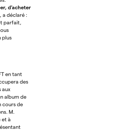
er, d’acheter
 a déclaré :
t parfait,
nous
 plus
FT en tant
occupera des
s aux
un album de
n cours de
ns. M.
c
et à
ésentant