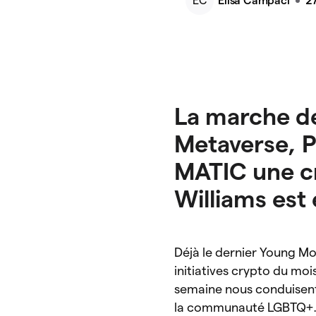
EC
Elisa Campaci
27
La marche de
Metaverse, P
MATIC une cr
Williams est
Déjà le dernier Young M
initiatives crypto du mois
semaine nous conduisent
la communauté LGBTQ+. Tu