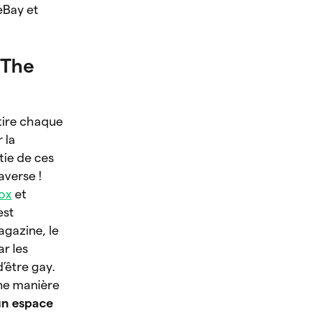
eBay et
 The
ttire chaque
 la
ie de ces
averse !
ox
et
est
gazine, le
r les
d’être gay.
une manière
un espace