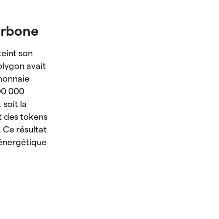
arbone
teint son
Polygon avait
monnaie
400 000
soit la
t des tokens
 Ce résultat
 énergétique