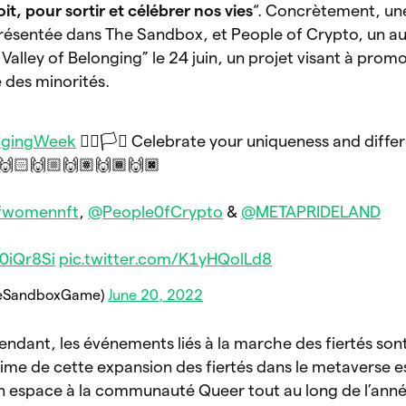
oit, pour sortir et célébrer nos vies
“. Concrètement, une
 présentée dans The Sandbox, et People of Crypto, un aut
alley of Belonging” le 24 juin, un projet visant à promo
e des minorités.
ngingWeek
🏳️‍🌈🏳️‍⚧️ Celebrate your uniqueness and diffe
🙌🏻🙌🏼🙌🏽🙌🏾🙌🏿
fwomennft
,
@People0fCrypto
&
@METAPRIDELAND
o0iQr8Si
pic.twitter.com/K1yHQolLd8
heSandboxGame)
June 20, 2022
dant, les événements liés à la marche des fiertés son
time de cette expansion des fiertés dans le metaverse e
 un espace à la communauté Queer tout au long de l’anné