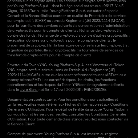
Services sur les crypto-actifs. Les services sur crypto-actifs sont fournis
par Young Platform S.p.A., dont le siège social est situé au 96/17, Via F.
Cigna, 10155 Turin, Italie. Young Platform S.p.A. est autorisée par la
Consob et la Banca d'Italia à exercer en qualité de Prestataire de services
sur crypto-actifs (CASP) au sens du Règlement (UE) 2023/1114 (MiCAR),
pour la fourniture des services suivants : la conservation et l'administration
de crypto-actifs pour le compte de clients ; l'échange de crypto-actifs
contre des fonds ; l'échange de crypto-actifs contre d'autres crypto-actifs ;
l'exécution d'ordres sur crypto-actifs pour le compte de clients ; le
placement de crypto-actifs ; la fourniture de conseils sur les crypto-actifs ;
la gestion de portefeuille sur crypto-actifs ; la fourniture de services de
transfert de crypto-actifs pour le compte de clients.
Émetteur du Token YNG. Young Platform S.p.A. est l'émetteur du Token
YNG, crypto-actif utilitaire au sens de l'article 4 du Règlement (UE)
2023/1114 (MiCAR), autre que les asset-referenced tokens (ART) et les e-
money tokens (EMT). Les caractéristiques, les droits, les fonctions
opérationnelles et les risques du Token YNG sont intégralement décrits
dans le
Livre Blanc
notifié le 17 avril 2026 (DTI : RGN2XS8ZG).
Documentation contractuelle. Pour les conditions contractuelles et
tarifaires, veuillez vous référer aux
Fiches d'information
et aux
Conditions
Générales d'Utilisation.
Pour le détail de l'entité du groupe Young Platform
qui vous fournit les services, veuillez consulter les
Conditions Générales
d'Utilisation
. Pour toute demande d'assistance, veuillez nous contacter via
le
Service Client.
Compte de paiement. Young Platform S.p.A. est inscrite au registre