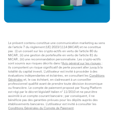
Le présent contenu constitue une communication marketing au sens
de l'article 7 du règlement (UE) 2023/1114 (MiCAR) et ne constitue
pas : (i) un conseil sur les crypto-actifs en vertu de l'article 80 du
MiCAR ; (ii) une gestion de portefeuille en vertu de l'article 81 du
MiCAR ; (iii) une recommandation personnalisée. Les crypto-actifs
sont soumis aux risques décrits dans l'
Avis général sur les risques
;
ils comportent un risque significatif de perte pouvant aller jusqu'à la
totalité du capital investi. L'utilisateur est invité à procéder à des
évaluations indépendantes et éclairées, en consultant les
Conditions
Générales
et, le cas échéant, en s'adressant à un conseiller
professionnel qualifié avant de prendre toute décision économique
ou financière. Le compte de paiement proposé par Young Platform
est régi par le décret législatif italien n° 11/2010 et ne peut être
assimilé à un compte courant bancaire ; par conséquent, il ne
bénéficie pas des garanties prévues pour les dépôts auprès des
établissements bancaires. L'utilisateur est invité à consulter les
Conditions Générales du Compte de Paiement
.