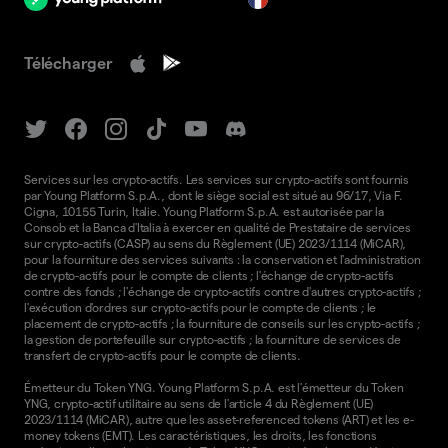
Télécharger
Services sur les crypto-actifs. Les services sur crypto-actifs sont fournis
par Young Platform S.p.A., dont le siège social est situé au 96/17, Via F.
Cigna, 10155 Turin, Italie. Young Platform S.p.A. est autorisée par la
Consob et la Banca d'Italia à exercer en qualité de Prestataire de services
sur crypto-actifs (CASP) au sens du Règlement (UE) 2023/1114 (MiCAR),
pour la fourniture des services suivants : la conservation et l'administration
de crypto-actifs pour le compte de clients ; l'échange de crypto-actifs
contre des fonds ; l'échange de crypto-actifs contre d'autres crypto-actifs ;
l'exécution d'ordres sur crypto-actifs pour le compte de clients ; le
placement de crypto-actifs ; la fourniture de conseils sur les crypto-actifs ;
la gestion de portefeuille sur crypto-actifs ; la fourniture de services de
transfert de crypto-actifs pour le compte de clients.
Émetteur du Token YNG. Young Platform S.p.A. est l'émetteur du Token
YNG, crypto-actif utilitaire au sens de l'article 4 du Règlement (UE)
2023/1114 (MiCAR), autre que les asset-referenced tokens (ART) et les e-
money tokens (EMT). Les caractéristiques, les droits, les fonctions