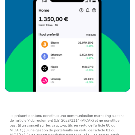
Le présent contenu constitue une communication marketing au sens
de l'article 7 du règlement (UE) 2023/1114 (MiCAR) et ne constitue
pas : (i) un conseil sur les crypto-actifs en vertu de l'article 80 du
MiCAR ; (ii) une gestion de portefeuille en vertu de l'article 81 du
MiCAR ; (iii) une recommandation personnalisée. Les crypto-actifs