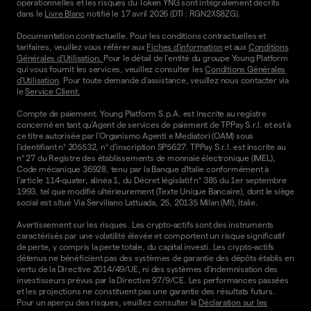
opérationnelles et les risques du Token YNG sont intégralement décrits
dans le
Livre Blanc
notifié le 17 avril 2026 (DTI : RGN2XS8ZG).
Documentation contractuelle. Pour les conditions contractuelles et
tarifaires, veuillez vous référer aux
Fiches d'information
et aux
Conditions
Générales d'Utilisation.
Pour le détail de l'entité du groupe Young Platform
qui vous fournit les services, veuillez consulter les
Conditions Générales
d'Utilisation
. Pour toute demande d'assistance, veuillez nous contacter via
le
Service Client.
Compte de paiement. Young Platform S.p.A. est inscrite au registre
concerné en tant qu'Agent de services de paiement de TPPay S.r.l. et est à
ce titre autorisée par l'Organismo Agenti e Mediatori (OAM) sous
l'identifiant n° 205532, n° d'inscription SP5627. TPPay S.r.l. est inscrite au
n° 27 du Registre des établissements de monnaie électronique (IMEL),
Code mécanique 36928, tenu par la Banque d'Italie conformément à
l'article 114-quater, alinéa 1, du Décret législatif n° 385 du 1er septembre
1993, tel que modifié ultérieurement (Texte Unique Bancaire), dont le siège
social est situé Via Serviliano Lattuada, 25, 20135 Milan (MI), Italie.
Avertissement sur les risques. Les crypto-actifs sont des instruments
caractérisés par une volatilité élevée et comportent un risque significatif
de perte, y compris la perte totale, du capital investi. Les crypto-actifs
détenus ne bénéficient pas des systèmes de garantie des dépôts établis en
vertu de la Directive 2014/49/UE, ni des systèmes d'indemnisation des
investisseurs prévus par la Directive 97/9/CE. Les performances passées
et les projections ne constituent pas une garantie des résultats futurs.
Pour un aperçu des risques, veuillez consulter la
Déclaration sur les