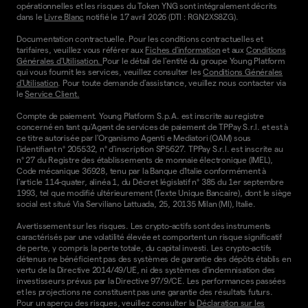
opérationnelles et les risques du Token YNG sont intégralement décrits
dans le
Livre Blanc
notifié le 17 avril 2026 (DTI : RGN2XS8ZG).
Documentation contractuelle. Pour les conditions contractuelles et
tarifaires, veuillez vous référer aux
Fiches d'information
et aux
Conditions
Générales d'Utilisation.
Pour le détail de l'entité du groupe Young Platform
qui vous fournit les services, veuillez consulter les
Conditions Générales
d'Utilisation
. Pour toute demande d'assistance, veuillez nous contacter via
le
Service Client.
Compte de paiement. Young Platform S.p.A. est inscrite au registre
concerné en tant qu'Agent de services de paiement de TPPay S.r.l. et est à
ce titre autorisée par l'Organismo Agenti e Mediatori (OAM) sous
l'identifiant n° 205532, n° d'inscription SP5627. TPPay S.r.l. est inscrite au
n° 27 du Registre des établissements de monnaie électronique (IMEL),
Code mécanique 36928, tenu par la Banque d'Italie conformément à
l'article 114-quater, alinéa 1, du Décret législatif n° 385 du 1er septembre
1993, tel que modifié ultérieurement (Texte Unique Bancaire), dont le siège
social est situé Via Serviliano Lattuada, 25, 20135 Milan (MI), Italie.
Avertissement sur les risques. Les crypto-actifs sont des instruments
caractérisés par une volatilité élevée et comportent un risque significatif
de perte, y compris la perte totale, du capital investi. Les crypto-actifs
détenus ne bénéficient pas des systèmes de garantie des dépôts établis en
vertu de la Directive 2014/49/UE, ni des systèmes d'indemnisation des
investisseurs prévus par la Directive 97/9/CE. Les performances passées
et les projections ne constituent pas une garantie des résultats futurs.
Pour un aperçu des risques, veuillez consulter la
Déclaration sur les