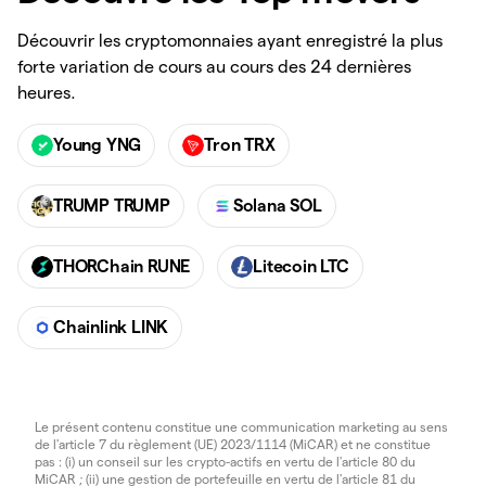
Découvrir les cryptomonnaies ayant enregistré la plus
forte variation de cours au cours des 24 dernières
heures.
Young YNG
Tron TRX
TRUMP TRUMP
Solana SOL
THORChain RUNE
Litecoin LTC
Chainlink LINK
Le présent contenu constitue une communication marketing au sens
de l'article 7 du règlement (UE) 2023/1114 (MiCAR) et ne constitue
pas : (i) un conseil sur les crypto-actifs en vertu de l'article 80 du
MiCAR ; (ii) une gestion de portefeuille en vertu de l'article 81 du