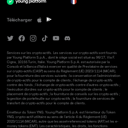
fr
Télécharger
Services sur les crypto-actifs. Les services sur crypto-actifs sont fournis
par Young Platform S.p.A., dont le siège social est situé au 96/17, Via F.
Cigna, 10155 Turin, Italie. Young Platform S.p.A. est autorisée par la
Consob et la Banca d'Italia à exercer en qualité de Prestataire de services
sur crypto-actifs (CASP) au sens du Règlement (UE) 2023/1114 (MiCAR),
pour la fourniture des services suivants : la conservation et l'administration
de crypto-actifs pour le compte de clients ; l'échange de crypto-actifs
contre des fonds ; l'échange de crypto-actifs contre d'autres crypto-actifs ;
l'exécution d'ordres sur crypto-actifs pour le compte de clients ; le
placement de crypto-actifs ; la fourniture de conseils sur les crypto-actifs ;
la gestion de portefeuille sur crypto-actifs ; la fourniture de services de
transfert de crypto-actifs pour le compte de clients.
Émetteur du Token YNG. Young Platform S.p.A. est l'émetteur du Token
YNG, crypto-actif utilitaire au sens de l'article 4 du Règlement (UE)
2023/1114 (MiCAR), autre que les asset-referenced tokens (ART) et les e-
money tokens (EMT). Les caractéristiques, les droits, les fonctions