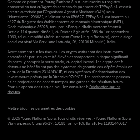
Compte de paiement. Young Platform S.p.A. est inscrite au registre
concerné en tant qu'Agent de services de paiement de TPPay S.r.l. et est à
ce titre autorisée par l'Organismo Agenti e Mediatori (OAM) sous
l'identifiant n° 205532, n° d'inscription SP5627. TPPay S.r.l. est inscrite au
n° 27 du Registre des établissements de monnaie électronique (IMEL),
Code mécanique 36928, tenu par la Banque d'Italie conformément à
l'article 114-quater, alinéa 1, du Décret législatif n° 385 du 1er septembre
1993, tel que modifié ultérieurement (Texte Unique Bancaire), dont le siège
social est situé Via Serviliano Lattuada, 25, 20135 Milan (MI), Italie.
Avertissement sur les risques. Les crypto-actifs sont des instruments
caractérisés par une volatilité élevée et comportent un risque significatif
de perte, y compris la perte totale, du capital investi. Les crypto-actifs
détenus ne bénéficient pas des systèmes de garantie des dépôts établis en
vertu de la Directive 2014/49/UE, ni des systèmes d'indemnisation des
investisseurs prévus par la Directive 97/9/CE. Les performances passées
et les projections ne constituent pas une garantie des résultats futurs.
Pour un aperçu des risques, veuillez consulter la
Déclaration sur les
risques
.
Mettre à jour les paramètres des cookies
©
2026
Young Platform S.p.a. Tous droits réservés.
-
Young Platform S.p.a.
Via Francesco Cigna 96/17, 10155 Torino (TO), Italia P. Iva 11931440017