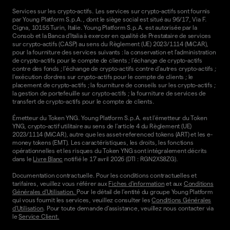
Services sur les crypto-actifs. Les services sur crypto-actifs sont fournis
par Young Platform S.p.A., dont le siège social est situé au 96/17, Via F.
Cigna, 10155 Turin, Italie. Young Platform S.p.A. est autorisée par la
Consob et la Banca d'Italia à exercer en qualité de Prestataire de services
sur crypto-actifs (CASP) au sens du Règlement (UE) 2023/1114 (MiCAR),
pour la fourniture des services suivants : la conservation et l'administration
de crypto-actifs pour le compte de clients ; l'échange de crypto-actifs
contre des fonds ; l'échange de crypto-actifs contre d'autres crypto-actifs ;
l'exécution d'ordres sur crypto-actifs pour le compte de clients ; le
placement de crypto-actifs ; la fourniture de conseils sur les crypto-actifs ;
la gestion de portefeuille sur crypto-actifs ; la fourniture de services de
transfert de crypto-actifs pour le compte de clients.
Émetteur du Token YNG. Young Platform S.p.A. est l'émetteur du Token
YNG, crypto-actif utilitaire au sens de l'article 4 du Règlement (UE)
2023/1114 (MiCAR), autre que les asset-referenced tokens (ART) et les e-
money tokens (EMT). Les caractéristiques, les droits, les fonctions
opérationnelles et les risques du Token YNG sont intégralement décrits
dans le
Livre Blanc
notifié le 17 avril 2026 (DTI : RGN2XS8ZG).
Documentation contractuelle. Pour les conditions contractuelles et
tarifaires, veuillez vous référer aux
Fiches d'information
et aux
Conditions
Générales d'Utilisation.
Pour le détail de l'entité du groupe Young Platform
qui vous fournit les services, veuillez consulter les
Conditions Générales
d'Utilisation
. Pour toute demande d'assistance, veuillez nous contacter via
le
Service Client.