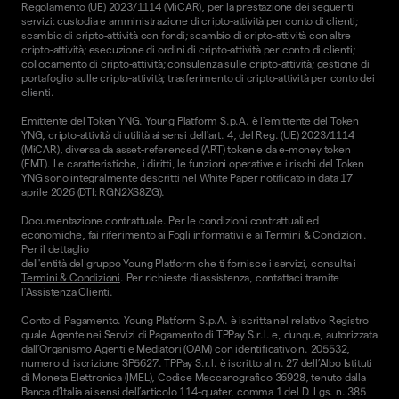
Regolamento (UE) 2023/1114 (MiCAR), per la prestazione dei seguenti
servizi: custodia e amministrazione di cripto-attività per conto di clienti;
scambio di cripto-attività con fondi; scambio di cripto-attività con altre
cripto-attività; esecuzione di ordini di cripto-attività per conto di clienti;
collocamento di cripto-attività; consulenza sulle cripto-attività; gestione di
portafoglio sulle cripto-attività; trasferimento di cripto-attività per conto dei
clienti.
Emittente del Token YNG. Young Platform S.p.A. è l'emittente del Token
YNG, cripto-attività di utilità ai sensi dell'art. 4, del Reg. (UE) 2023/1114
(MiCAR), diversa da asset-referenced (ART) token e da e-money token
(EMT). Le caratteristiche, i diritti, le funzioni operative e i rischi del Token
YNG sono integralmente descritti nel
White Paper
notificato in data 17
aprile 2026 (DTI: RGN2XS8ZG).
Documentazione contrattuale. Per le condizioni contrattuali ed
economiche, fai riferimento ai
Fogli informativi
e ai
Termini & Condizioni.
Per il dettaglio
dell'entità del gruppo Young Platform che ti fornisce i servizi, consulta i
Termini & Condizioni
. Per richieste di assistenza, contattaci tramite
l'
Assistenza Clienti.
Conto di Pagamento. Young Platform S.p.A. è iscritta nel relativo Registro
quale Agente nei Servizi di Pagamento di TPPay S.r.l. e, dunque, autorizzata
dall’Organismo Agenti e Mediatori (OAM) con identificativo n. 205532,
numero di iscrizione SP5627. TPPay S.r.l. è iscritto al n. 27 dell’Albo Istituti
di Moneta Elettronica (IMEL), Codice Meccanografico 36928, tenuto dalla
Banca d’Italia ai sensi dell’articolo 114-quater, comma 1 del D. Lgs. n. 385