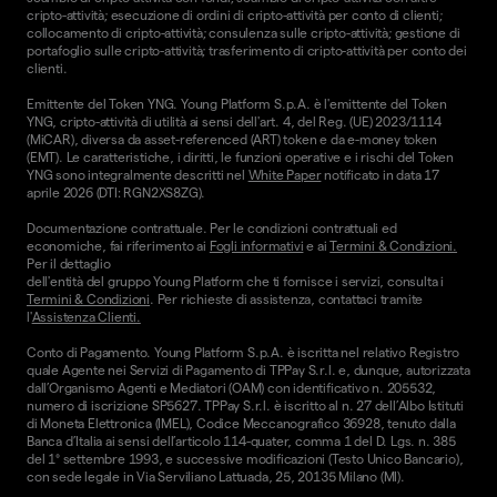
cripto-attività; esecuzione di ordini di cripto-attività per conto di clienti;
collocamento di cripto-attività; consulenza sulle cripto-attività; gestione di
portafoglio sulle cripto-attività; trasferimento di cripto-attività per conto dei
clienti.
Emittente del Token YNG. Young Platform S.p.A. è l'emittente del Token
YNG, cripto-attività di utilità ai sensi dell'art. 4, del Reg. (UE) 2023/1114
(MiCAR), diversa da asset-referenced (ART) token e da e-money token
(EMT). Le caratteristiche, i diritti, le funzioni operative e i rischi del Token
YNG sono integralmente descritti nel
White Paper
notificato in data 17
aprile 2026 (DTI: RGN2XS8ZG).
Documentazione contrattuale. Per le condizioni contrattuali ed
economiche, fai riferimento ai
Fogli informativi
e ai
Termini & Condizioni.
Per il dettaglio
dell'entità del gruppo Young Platform che ti fornisce i servizi, consulta i
Termini & Condizioni
. Per richieste di assistenza, contattaci tramite
l'
Assistenza Clienti.
Conto di Pagamento. Young Platform S.p.A. è iscritta nel relativo Registro
quale Agente nei Servizi di Pagamento di TPPay S.r.l. e, dunque, autorizzata
dall’Organismo Agenti e Mediatori (OAM) con identificativo n. 205532,
numero di iscrizione SP5627. TPPay S.r.l. è iscritto al n. 27 dell’Albo Istituti
di Moneta Elettronica (IMEL), Codice Meccanografico 36928, tenuto dalla
Banca d’Italia ai sensi dell’articolo 114-quater, comma 1 del D. Lgs. n. 385
del 1° settembre 1993, e successive modificazioni (Testo Unico Bancario),
con sede legale in Via Serviliano Lattuada, 25, 20135 Milano (MI).