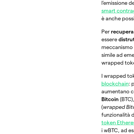
l’emissione d
smart contra
è anche possib
Per
recupera
essere
distrut
meccanismo 
simile ad em
wrapped token
I wrapped tok
blockchain
: 
aumentano co
Bitcoin
(BTC)
(
wrapped Bit
funzionalità 
token Ether
i wBTC, ad es