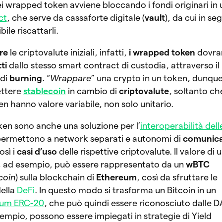
ei wrapped token avviene bloccando i fondi originari in
ct
, che serve da cassaforte digitale (
vault
), da cui in se
ile riscattarli.
re
le criptovalute iniziali,
infatti,
i wrapped token
dovra
ti
dallo stesso smart contract di custodia, attraverso il
di
burning
. “
Wrappare
” una crypto in un token, dunque
ettere
stablecoin
in cambio di
criptovalute
, soltanto che
 hanno valore variabile, non solo unitario.
en sono anche una soluzione per l’
interoperabilità dell
permettono a network separati e autonomi di
comunic
sì i
casi d’uso
delle rispettive criptovalute. Il valore di 
, ad esempio, può essere rappresentato da un
wBTC
coin
) sulla blockchain di
Ethereum
, così da sfruttare le
della
DeFi
. In questo modo si trasforma un Bitcoin in un
eum ERC-20
, che può quindi essere riconosciuto dalle 
empio, possono essere impiegati in strategie di Yield