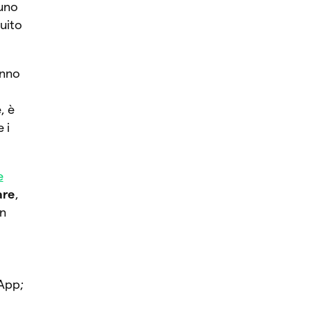
 uno
guito
nno
, è
 i
e
are
,
un
DApp;