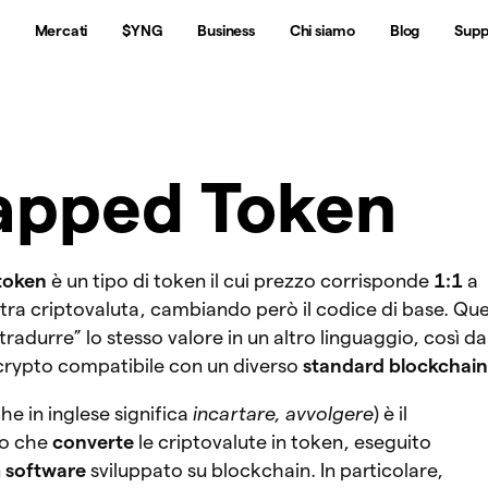
Mercati
$YNG
Business
Chi siamo
Blog
Supp
pped Token
token
è un tipo di token il cui prezzo corrisponde
1:1
a
altra criptovaluta, cambiando però il codice di base. Qu
tradurre” lo stesso valore in un altro linguaggio, così da
crypto compatibile con un diverso
standard blockchain
che in inglese significa
incartare, avvolgere
) è il
o che
converte
le criptovalute in token, eseguito
n
software
sviluppato su blockchain. In particolare,