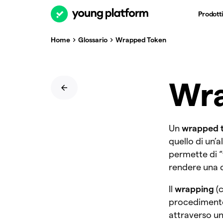
Prodotti
Home
Glossario
Wrapped Token
Wra
Un
wrapped 
quello di un’
permette di “
rendere una 
Il
wrapping
(
procediment
attraverso u