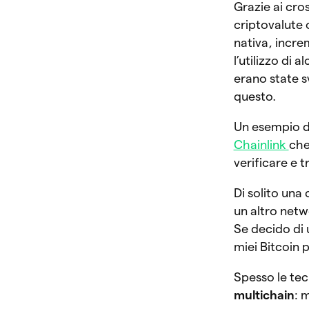
Grazie ai cro
criptovalute o
nativa, incre
l’utilizzo di 
erano state s
questo.
Un esempio di
Chainlink
che
verificare e 
Di solito una
un altro netw
Se decido di 
miei Bitcoin 
Spesso le te
multichain
: 