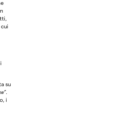
me
in
ti,
 cui
i
ta su
w
”.
, i