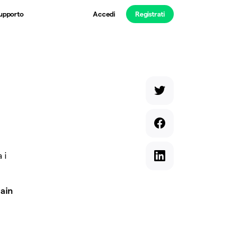
Accedi
Registrati
upporto
 i
ain