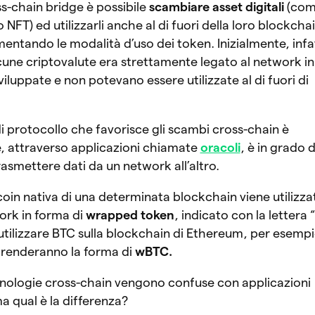
ss-chain bridge è possibile
scambiare asset digitali
(co
 NFT) ed utilizzarli anche al di fuori della loro blockcha
mentando le modalità d’uso dei token. Inizialmente, infat
alcune criptovalute era strettamente legato al network in
viluppate e non potevano essere utilizzate al di fuori di
 protocollo che favorisce gli scambi cross-chain è
, attraverso applicazioni chiamate
oracoli
, è in grado d
trasmettere dati da un network all’altro.
 coin nativa di una determinata blockchain viene utilizza
ork in forma di
wrapped token
, indicato con la lettera “
utilizzare BTC sulla blockchain di Ethereum, per esempio
prenderanno la forma di
wBTC.
cnologie cross-chain vengono confuse con applicazioni
ma qual è la differenza?