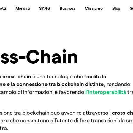
otti
Mercati
$YNG
Business
Chi siamo
Blog
S
ss-Chain
o
cross-chain
è una tecnologia che
facilita la
e e la connessione tra blockchain distinte
, rendendo
scambio di informazioni e favorendo
l’interoperabilità
tra
.
sione tra blockchain può avvenire attraverso i
cross-ch
ware che consentono all’utente di fare transazioni da un
ltro.