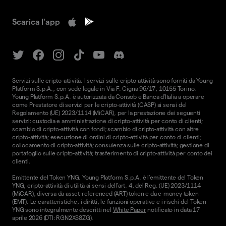
Scarica l'app
Servizi sulle cripto-attività. I servizi sulle cripto-attività sono forniti da Young
Platform S.p.A., con sede legale in Via F. Cigna 96/17, 10155 Torino.
Young Platform S.p.A. è autorizzata da Consob e Banca d'Italia a operare
come Prestatore di servizi per le cripto-attività (CASP) ai sensi del
Regolamento (UE) 2023/1114 (MiCAR), per la prestazione dei seguenti
servizi: custodia e amministrazione di cripto-attività per conto di clienti;
scambio di cripto-attività con fondi; scambio di cripto-attività con altre
cripto-attività; esecuzione di ordini di cripto-attività per conto di clienti;
collocamento di cripto-attività; consulenza sulle cripto-attività; gestione di
portafoglio sulle cripto-attività; trasferimento di cripto-attività per conto dei
clienti.
Emittente del Token YNG. Young Platform S.p.A. è l'emittente del Token
YNG, cripto-attività di utilità ai sensi dell'art. 4, del Reg. (UE) 2023/1114
(MiCAR), diversa da asset-referenced (ART) token e da e-money token
(EMT). Le caratteristiche, i diritti, le funzioni operative e i rischi del Token
YNG sono integralmente descritti nel
White Paper
notificato in data 17
aprile 2026 (DTI: RGN2XS8ZG).