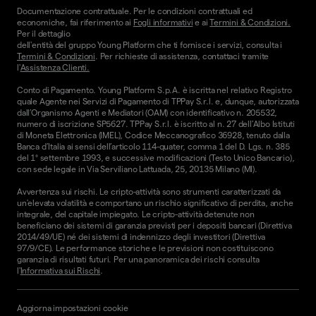
Documentazione contrattuale. Per le condizioni contrattuali ed
economiche, fai riferimento ai
Fogli informativi
e ai
Termini & Condizioni.
Per il dettaglio
dell'entità del gruppo Young Platform che ti fornisce i servizi, consulta i
Termini & Condizioni
. Per richieste di assistenza, contattaci tramite
l'
Assistenza Clienti.
Conto di Pagamento. Young Platform S.p.A. è iscritta nel relativo Registro
quale Agente nei Servizi di Pagamento di TPPay S.r.l. e, dunque, autorizzata
dall’Organismo Agenti e Mediatori (OAM) con identificativo n. 205532,
numero di iscrizione SP5627. TPPay S.r.l. è iscritto al n. 27 dell’Albo Istituti
di Moneta Elettronica (IMEL), Codice Meccanografico 36928, tenuto dalla
Banca d’Italia ai sensi dell’articolo 114-quater, comma 1 del D. Lgs. n. 385
del 1° settembre 1993, e successive modificazioni (Testo Unico Bancario),
con sede legale in Via Serviliano Lattuada, 25, 20135 Milano (MI).
Avvertenza sui rischi. Le cripto-attività sono strumenti caratterizzati da
un'elevata volatilità e comportano un rischio significativo di perdita, anche
integrale, del capitale impiegato. Le cripto-attività detenute non
beneficiano dei sistemi di garanzia previsti per i depositi bancari (Direttiva
2014/49/UE) né dei sistemi di indennizzo degli investitori (Direttiva
97/9/CE). Le performance storiche e le previsioni non costituiscono
garanzia di risultati futuri. Per una panoramica dei rischi consulta
l'
Informativa sui Rischi
.
Aggiorna impostazioni cookie