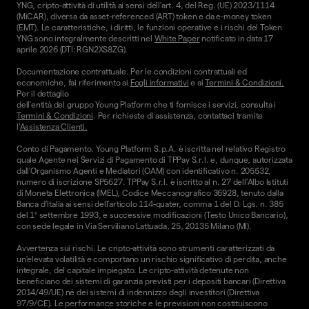
YNG, cripto-attività di utilità ai sensi dell'art. 4, del Reg. (UE) 2023/1114
(MiCAR), diversa da asset-referenced (ART) token e da e-money token
(EMT). Le caratteristiche, i diritti, le funzioni operative e i rischi del Token
YNG sono integralmente descritti nel
White Paper
notificato in data 17
aprile 2026 (DTI: RGN2XS8ZG).
Documentazione contrattuale. Per le condizioni contrattuali ed
economiche, fai riferimento ai
Fogli informativi
e ai
Termini & Condizioni.
Per il dettaglio
dell'entità del gruppo Young Platform che ti fornisce i servizi, consulta i
Termini & Condizioni
. Per richieste di assistenza, contattaci tramite
l'
Assistenza Clienti.
Conto di Pagamento. Young Platform S.p.A. è iscritta nel relativo Registro
quale Agente nei Servizi di Pagamento di TPPay S.r.l. e, dunque, autorizzata
dall’Organismo Agenti e Mediatori (OAM) con identificativo n. 205532,
numero di iscrizione SP5627. TPPay S.r.l. è iscritto al n. 27 dell’Albo Istituti
di Moneta Elettronica (IMEL), Codice Meccanografico 36928, tenuto dalla
Banca d’Italia ai sensi dell’articolo 114-quater, comma 1 del D. Lgs. n. 385
del 1° settembre 1993, e successive modificazioni (Testo Unico Bancario),
con sede legale in Via Serviliano Lattuada, 25, 20135 Milano (MI).
Avvertenza sui rischi. Le cripto-attività sono strumenti caratterizzati da
un'elevata volatilità e comportano un rischio significativo di perdita, anche
integrale, del capitale impiegato. Le cripto-attività detenute non
beneficiano dei sistemi di garanzia previsti per i depositi bancari (Direttiva
2014/49/UE) né dei sistemi di indennizzo degli investitori (Direttiva
97/9/CE). Le performance storiche e le previsioni non costituiscono