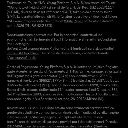
Emittente del Token YNG. Young Platform S.p.A. è l'emittente del Token
YNG, cripto-attività di utilità ai sensi dell'art. 4, del Reg. (UE) 2023/1114
(MiCAR), diversa da asset-referenced (ART) token e da e-money token
(EMT). Le caratteristiche, i diritti, le funzioni operative e i rischi del Token
YNG sono integralmente descritti nel
White Paper
notificato in data 17
aprile 2026 (DTI: RGN2XS8ZG).
Documentazione contrattuale. Per le condizioni contrattuali ed
economiche, fai riferimento ai
Fogli informativi
e ai
Termini & Condizioni.
Per il dettaglio
dell'entità del gruppo Young Platform che ti fornisce i servizi, consulta i
Termini & Condizioni
. Per richieste di assistenza, contattaci tramite
l'
Assistenza Clienti.
Conto di Pagamento. Young Platform S.p.A. è iscritta nel relativo Registro
quale Agente nei Servizi di Pagamento di TPPay S.r.l. e, dunque, autorizzata
dall’Organismo Agenti e Mediatori (OAM) con identificativo n. 205532,
numero di iscrizione SP5627. TPPay S.r.l. è iscritto al n. 27 dell’Albo Istituti
di Moneta Elettronica (IMEL), Codice Meccanografico 36928, tenuto dalla
Banca d’Italia ai sensi dell’articolo 114-quater, comma 1 del D. Lgs. n. 385
del 1° settembre 1993, e successive modificazioni (Testo Unico Bancario),
con sede legale in Via Serviliano Lattuada, 25, 20135 Milano (MI).
Avvertenza sui rischi. Le cripto-attività sono strumenti caratterizzati da
un'elevata volatilità e comportano un rischio significativo di perdita, anche
integrale, del capitale impiegato. Le cripto-attività detenute non
beneficiano dei sistemi di garanzia previsti per i depositi bancari (Direttiva
2014/49/UE) né dei sistemi di indennizzo degli investitori (Direttiva