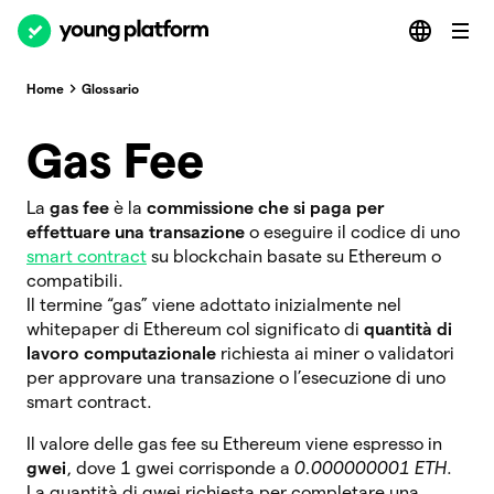
Home
Glossario
Gas Fee
La
gas fee
è la
commissione che si paga per
effettuare una transazione
o eseguire il codice di uno
smart contract
su blockchain basate su Ethereum o
compatibili.
Il termine “gas” viene adottato inizialmente nel
whitepaper di Ethereum col significato di
quantità di
lavoro computazionale
richiesta ai miner o validatori
per approvare una transazione o l’esecuzione di uno
smart contract.
Il valore delle gas fee su Ethereum viene espresso in
gwei
, dove 1 gwei corrisponde a
0.000000001 ETH
.
La quantità di gwei richiesta per completare una