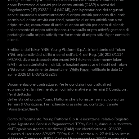
come Prestatore di servizi per le cripto-attività (CASP) ai sensi del
Regolamento (UE) 2023/1114 (MiCAR), per la prestazione dei seguenti
servizi: custodia e amministrazione di cripto-attività per conto di clienti;
scambio di cripto-attività con fondi; scambio di cripto-attività con altre
cripto-attività; esecuzione di ordini di cripto-attività per conto di clienti;
collocamento di cripto-attività; consulenza sulle cripto-attività; gestione di
portafoglio sulle cripto-attività; trasferimento di cripto-attività per conto dei
clienti.
Emittente del Token YNG. Young Platform S.p.A. è l'emittente del Token
YNG, cripto-attività di utilità ai sensi dell'art. 4, del Reg. (UE) 2023/1114
(MiCAR), diversa da asset-referenced (ART) token e da e-money token
(EMT). Le caratteristiche, i diritti, le funzioni operative e i rischi del Token
YNG sono integralmente descritti nel
White Paper
notificato in data 17
aprile 2026 (DTI: RGN2XS8ZG).
Documentazione contrattuale. Per le condizioni contrattuali ed
economiche, fai riferimento ai
Fogli informativi
e ai
Termini & Condizioni.
Per il dettaglio
dell'entità del gruppo Young Platform che ti fornisce i servizi, consulta i
Termini & Condizioni
. Per richieste di assistenza, contattaci tramite
l'
Assistenza Clienti.
Conto di Pagamento. Young Platform S.p.A. è iscritta nel relativo Registro
quale Agente nei Servizi di Pagamento di TPPay S.r.l. e, dunque, autorizzata
dall’Organismo Agenti e Mediatori (OAM) con identificativo n. 205532,
numero di iscrizione SP5627. TPPay S.r.l. è iscritto al n. 27 dell’Albo Istituti
di Moneta Elettronica (IMEL), Codice Meccanografico 36928, tenuto dalla