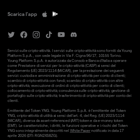
Scarica l'app
Servizi sulle cripto-attività. I servizi sulle cripto-attività sono forniti da Young
Platform S.p.A., con sede legale in Via F. Cigna 96/17, 10155 Torino.
Young Platform S.p.A. è autorizzata da Consob e Banca d'Italia a operare
come Prestatore di servizi per le cripto-attività (CASP) ai sensi del
Regolamento (UE) 2023/1114 (MiCAR), per la prestazione dei seguenti
servizi: custodia e amministrazione di cripto-attività per conto di clienti;
scambio di cripto-attività con fondi; scambio di cripto-attività con altre
cripto-attività; esecuzione di ordini di cripto-attività per conto di clienti;
collocamento di cripto-attività; consulenza sulle cripto-attività; gestione di
portafoglio sulle cripto-attività; trasferimento di cripto-attività per conto dei
clienti.
Emittente del Token YNG. Young Platform S.p.A. è l'emittente del Token
YNG, cripto-attività di utilità ai sensi dell'art. 4, del Reg. (UE) 2023/1114
(MiCAR), diversa da asset-referenced (ART) token e da e-money token
(EMT). Le caratteristiche, i diritti, le funzioni operative e i rischi del Token
YNG sono integralmente descritti nel
White Paper
notificato in data 17
aprile 2026 (DTI: RGN2XS8ZG).