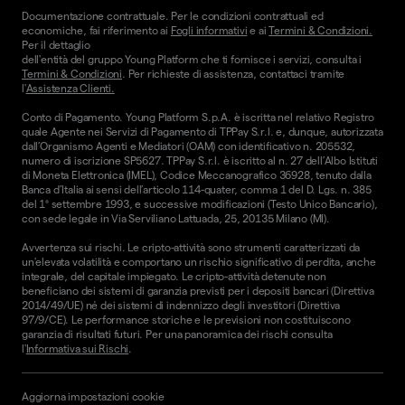
Documentazione contrattuale. Per le condizioni contrattuali ed
economiche, fai riferimento ai
Fogli informativi
e ai
Termini & Condizioni.
Per il dettaglio
dell'entità del gruppo Young Platform che ti fornisce i servizi, consulta i
Termini & Condizioni
. Per richieste di assistenza, contattaci tramite
l'
Assistenza Clienti.
Conto di Pagamento. Young Platform S.p.A. è iscritta nel relativo Registro
quale Agente nei Servizi di Pagamento di TPPay S.r.l. e, dunque, autorizzata
dall’Organismo Agenti e Mediatori (OAM) con identificativo n. 205532,
numero di iscrizione SP5627. TPPay S.r.l. è iscritto al n. 27 dell’Albo Istituti
di Moneta Elettronica (IMEL), Codice Meccanografico 36928, tenuto dalla
Banca d’Italia ai sensi dell’articolo 114-quater, comma 1 del D. Lgs. n. 385
del 1° settembre 1993, e successive modificazioni (Testo Unico Bancario),
con sede legale in Via Serviliano Lattuada, 25, 20135 Milano (MI).
Avvertenza sui rischi. Le cripto-attività sono strumenti caratterizzati da
un'elevata volatilità e comportano un rischio significativo di perdita, anche
integrale, del capitale impiegato. Le cripto-attività detenute non
beneficiano dei sistemi di garanzia previsti per i depositi bancari (Direttiva
2014/49/UE) né dei sistemi di indennizzo degli investitori (Direttiva
97/9/CE). Le performance storiche e le previsioni non costituiscono
garanzia di risultati futuri. Per una panoramica dei rischi consulta
l'
Informativa sui Rischi
.
Aggiorna impostazioni cookie