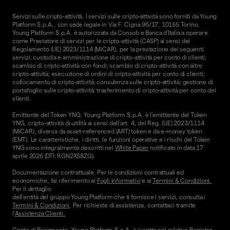
Servizi sulle cripto-attività. I servizi sulle cripto-attività sono forniti da Young
Platform S.p.A., con sede legale in Via F. Cigna 96/17, 10155 Torino.
Young Platform S.p.A. è autorizzata da Consob e Banca d'Italia a operare
come Prestatore di servizi per le cripto-attività (CASP) ai sensi del
Regolamento (UE) 2023/1114 (MiCAR), per la prestazione dei seguenti
servizi: custodia e amministrazione di cripto-attività per conto di clienti;
scambio di cripto-attività con fondi; scambio di cripto-attività con altre
cripto-attività; esecuzione di ordini di cripto-attività per conto di clienti;
collocamento di cripto-attività; consulenza sulle cripto-attività; gestione di
portafoglio sulle cripto-attività; trasferimento di cripto-attività per conto dei
clienti.
Emittente del Token YNG. Young Platform S.p.A. è l'emittente del Token
YNG, cripto-attività di utilità ai sensi dell'art. 4, del Reg. (UE) 2023/1114
(MiCAR), diversa da asset-referenced (ART) token e da e-money token
(EMT). Le caratteristiche, i diritti, le funzioni operative e i rischi del Token
YNG sono integralmente descritti nel
White Paper
notificato in data 17
aprile 2026 (DTI: RGN2XS8ZG).
Documentazione contrattuale. Per le condizioni contrattuali ed
economiche, fai riferimento ai
Fogli informativi
e ai
Termini & Condizioni.
Per il dettaglio
dell'entità del gruppo Young Platform che ti fornisce i servizi, consulta i
Termini & Condizioni
. Per richieste di assistenza, contattaci tramite
l'
Assistenza Clienti.
Conto di Pagamento. Young Platform S.p.A. è iscritta nel relativo Registro