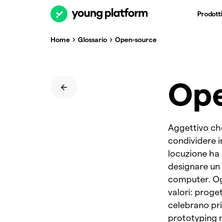
Prodotti
Home
Glossario
Open-source
Ope
Aggettivo ch
condividere i
locuzione ha 
designare un 
computer. Ogg
valori: proge
celebrano pri
prototyping r