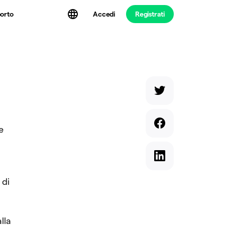
Accedi
Registrati
orto
e
 di
lla