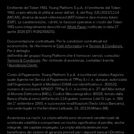
Emittente del Token YNG. Young Platform S.p.A. è l'emittente del Token
YNG, cripto-attività di utilità ai sensi dell'art. 4, del Reg. (UE) 2023/1114
(MiCAR), diversa da asset-referenced (ART) token e da e-money token
(EMT). Le caratteristiche, i diritti, le funzioni operative e i rischi del Token
YNG sono integralmente descritti nel
White Paper
notificato in data 17
aprile 2026 (DTI: RGN2XS8ZG).
Documentazione contrattuale. Per le condizioni contrattuali ed
economiche, fai riferimento ai
Fogli informativi
e ai
Termini & Condizioni.
Per il dettaglio
dell'entità del gruppo Young Platform che ti fornisce i servizi, consulta i
Termini & Condizioni
. Per richieste di assistenza, contattaci tramite
l'
Assistenza Clienti.
Conto di Pagamento. Young Platform S.p.A. è iscritta nel relativo Registro
quale Agente nei Servizi di Pagamento di TPPay S.r.l. e, dunque, autorizzata
dall’Organismo Agenti e Mediatori (OAM) con identificativo n. 205532,
numero di iscrizione SP5627. TPPay S.r.l. è iscritto al n. 27 dell’Albo Istituti
di Moneta Elettronica (IMEL), Codice Meccanografico 36928, tenuto dalla
Banca d’Italia ai sensi dell’articolo 114-quater, comma 1 del D. Lgs. n. 385
del 1° settembre 1993, e successive modificazioni (Testo Unico Bancario),
con sede legale in Via Serviliano Lattuada, 25, 20135 Milano (MI).
Avvertenza sui rischi. Le cripto-attività sono strumenti caratterizzati da
un'elevata volatilità e comportano un rischio significativo di perdita, anche
integrale, del capitale impiegato. Le cripto-attività detenute non
beneficiano dei sistemi di garanzia previsti per i depositi bancari (Direttiva