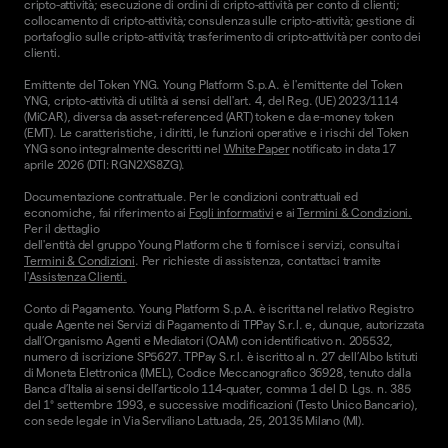
cripto-attività; esecuzione di ordini di cripto-attività per conto di clienti;
collocamento di cripto-attività; consulenza sulle cripto-attività; gestione di
portafoglio sulle cripto-attività; trasferimento di cripto-attività per conto dei
clienti.
Emittente del Token YNG. Young Platform S.p.A. è l'emittente del Token
YNG, cripto-attività di utilità ai sensi dell'art. 4, del Reg. (UE) 2023/1114
(MiCAR), diversa da asset-referenced (ART) token e da e-money token
(EMT). Le caratteristiche, i diritti, le funzioni operative e i rischi del Token
YNG sono integralmente descritti nel
White Paper
notificato in data 17
aprile 2026 (DTI: RGN2XS8ZG).
Documentazione contrattuale. Per le condizioni contrattuali ed
economiche, fai riferimento ai
Fogli informativi
e ai
Termini & Condizioni.
Per il dettaglio
dell'entità del gruppo Young Platform che ti fornisce i servizi, consulta i
Termini & Condizioni
. Per richieste di assistenza, contattaci tramite
l'
Assistenza Clienti.
Conto di Pagamento. Young Platform S.p.A. è iscritta nel relativo Registro
quale Agente nei Servizi di Pagamento di TPPay S.r.l. e, dunque, autorizzata
dall’Organismo Agenti e Mediatori (OAM) con identificativo n. 205532,
numero di iscrizione SP5627. TPPay S.r.l. è iscritto al n. 27 dell’Albo Istituti
di Moneta Elettronica (IMEL), Codice Meccanografico 36928, tenuto dalla
Banca d’Italia ai sensi dell’articolo 114-quater, comma 1 del D. Lgs. n. 385
del 1° settembre 1993, e successive modificazioni (Testo Unico Bancario),
con sede legale in Via Serviliano Lattuada, 25, 20135 Milano (MI).