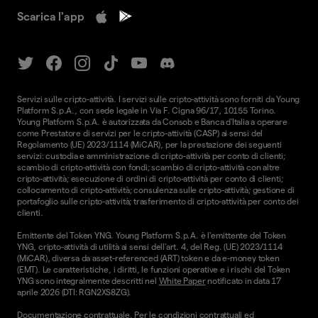
Scarica l'app
Servizi sulle cripto-attività. I servizi sulle cripto-attività sono forniti da Young
Platform S.p.A., con sede legale in Via F. Cigna 96/17, 10155 Torino.
Young Platform S.p.A. è autorizzata da Consob e Banca d'Italia a operare
come Prestatore di servizi per le cripto-attività (CASP) ai sensi del
Regolamento (UE) 2023/1114 (MiCAR), per la prestazione dei seguenti
servizi: custodia e amministrazione di cripto-attività per conto di clienti;
scambio di cripto-attività con fondi; scambio di cripto-attività con altre
cripto-attività; esecuzione di ordini di cripto-attività per conto di clienti;
collocamento di cripto-attività; consulenza sulle cripto-attività; gestione di
portafoglio sulle cripto-attività; trasferimento di cripto-attività per conto dei
clienti.
Emittente del Token YNG. Young Platform S.p.A. è l'emittente del Token
YNG, cripto-attività di utilità ai sensi dell'art. 4, del Reg. (UE) 2023/1114
(MiCAR), diversa da asset-referenced (ART) token e da e-money token
(EMT). Le caratteristiche, i diritti, le funzioni operative e i rischi del Token
YNG sono integralmente descritti nel
White Paper
notificato in data 17
aprile 2026 (DTI: RGN2XS8ZG).
Documentazione contrattuale. Per le condizioni contrattuali ed