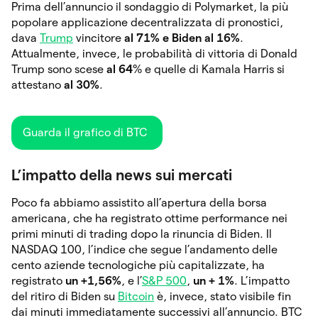
Prima dell’annuncio il sondaggio di Polymarket, la più
popolare applicazione decentralizzata di pronostici,
dava
Trump
vincitore
al 71% e Biden al 16%
.
Attualmente, invece, le probabilità di vittoria di Donald
Trump sono scese
al 64
% e quelle di Kamala Harris si
attestano
al 30%
.
Guarda il grafico di BTC
L’impatto della news sui mercati
Poco fa abbiamo assistito all’apertura della borsa
americana, che ha registrato ottime performance nei
primi minuti di trading dopo la rinuncia di Biden. Il
NASDAQ 100, l’indice che segue l’andamento delle
cento aziende tecnologiche più capitalizzate, ha
registrato
un +1,56%
, e l’
S&P 500
,
un + 1%
. L’impatto
del ritiro di Biden su
Bitcoin
è, invece, stato visibile fin
dai minuti immediatamente successivi all’annuncio. BTC