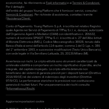
economiche, fai riferimento ai
Fogli informativi
e ai
Termini & Condizioni.
Per il dettaglio
dell'entità del gruppo Young Platform che ti fornisce i servizi, consulta i
Termini & Condizioni
. Per richieste di assistenza, contattaci tramite
l'
Assistenza Clienti.
Conto di Pagamento. Young Platform S.p.A. è iscritta nel relativo Registro
quale Agente nei Servizi di Pagamento di TPPay S.r.l. e, dunque, autorizzata
dall’Organismo Agenti e Mediatori (OAM) con identificativo n. 205532,
numero di iscrizione SP5627. TPPay S.r.l. è iscritto al n. 27 dell’Albo Istituti
di Moneta Elettronica (IMEL), Codice Meccanografico 36928, tenuto dalla
Banca d’Italia ai sensi dell’articolo 114-quater, comma 1 del D. Lgs. n. 385
del 1° settembre 1993, e successive modificazioni (Testo Unico Bancario),
con sede legale in Via Serviliano Lattuada, 25, 20135 Milano (MI).
Avvertenza sui rischi. Le cripto-attività sono strumenti caratterizzati da
un'elevata volatilità e comportano un rischio significativo di perdita, anche
integrale, del capitale impiegato. Le cripto-attività detenute non
beneficiano dei sistemi di garanzia previsti per i depositi bancari (Direttiva
2014/49/UE) né dei sistemi di indennizzo degli investitori (Direttiva
97/9/CE). Le performance storiche e le previsioni non costituiscono
garanzia di risultati futuri. Per una panoramica dei rischi consulta
l'
Informativa sui Rischi
.
Aggiorna impostazioni cookie