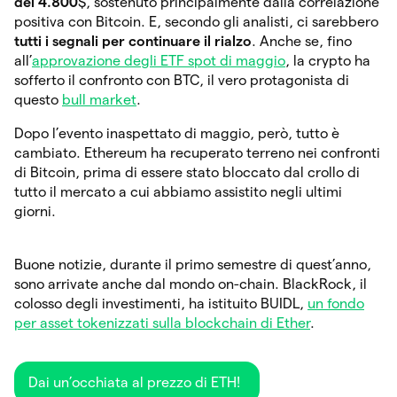
dei 4.800
$,
sostenuto principalmente dalla correlazione
positiva con Bitcoin. E, secondo gli analisti, ci sarebbero
tutti i segnali per continuare il rialzo
. Anche se, fino
all’
approvazione degli ETF spot di maggio
, la crypto ha
sofferto il confronto con BTC, il vero protagonista di
questo
bull market
.
Dopo l’evento inaspettato di maggio, però, tutto è
cambiato. Ethereum ha recuperato terreno nei confronti
di Bitcoin, prima di essere stato bloccato dal crollo di
tutto il mercato a cui abbiamo assistito negli ultimi
giorni.
Buone notizie, durante il primo semestre di quest’anno,
sono arrivate anche dal mondo on-chain. BlackRock, il
colosso degli investimenti, ha istituito BUIDL,
un fondo
per asset tokenizzati sulla blockchain di Ether
.
Dai un’occhiata al prezzo di ETH!