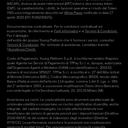
(MiCAR), diversa da asset-referenced (ART) token e da e-money token
(EMT). Le caratteristiche, i diritti, le funzioni operative e i rischi del Token
YNG sono integralmente descritti nel
White Paper
notificato in data 17
aprile 2026 (DTI: RGN2XS8ZG).
Documentazione contrattuale. Per le condizioni contrattuali ed
economiche, fai riferimento ai
Fogli informativi
e ai
Termini & Condizioni.
Per il dettaglio
dell'entità del gruppo Young Platform che ti fornisce i servizi, consulta i
Termini & Condizioni
. Per richieste di assistenza, contattaci tramite
l'
Assistenza Clienti.
Conto di Pagamento. Young Platform S.p.A. è iscritta nel relativo Registro
quale Agente nei Servizi di Pagamento di TPPay S.r.l. e, dunque, autorizzata
dall’Organismo Agenti e Mediatori (OAM) con identificativo n. 205532,
numero di iscrizione SP5627. TPPay S.r.l. è iscritto al n. 27 dell’Albo Istituti
di Moneta Elettronica (IMEL), Codice Meccanografico 36928, tenuto dalla
Banca d’Italia ai sensi dell’articolo 114-quater, comma 1 del D. Lgs. n. 385
del 1° settembre 1993, e successive modificazioni (Testo Unico Bancario),
con sede legale in Via Serviliano Lattuada, 25, 20135 Milano (MI).
Avvertenza sui rischi. Le cripto-attività sono strumenti caratterizzati da
un'elevata volatilità e comportano un rischio significativo di perdita, anche
integrale, del capitale impiegato. Le cripto-attività detenute non
beneficiano dei sistemi di garanzia previsti per i depositi bancari (Direttiva
2014/49/UE) né dei sistemi di indennizzo degli investitori (Direttiva
97/9/CE). Le performance storiche e le previsioni non costituiscono
garanzia di risultati futuri. Per una panoramica dei rischi consulta