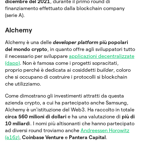
dicembre del 2021
, durante il primo round di
finanziamento effettuato dalla blockchain company
(serie A).
Alchemy
Alchemy è una delle
developer platform
più popolari
del mondo crypto
, in quanto offre agli sviluppatori tutto
il necessario per sviluppare
applicazioni decentralizzate
(dapp)
. Non è famosa come i progetti sopracitati,
proprio perché è dedicata ai cosiddetti
builder
, coloro
che si occupano di costruire i protocolli si blockchain
che utilizziamo.
Come dimostrano gli investimenti attratti da questa
azienda crypto, a cui ha partecipato anche Samsung,
Alchemy è un’istituzione del Web3. Ha raccolto in totale
circa 560 milioni di dollari
e ha una valutazione di
più di
10 miliard
i. I nomi più altisonanti che hanno partecipato
ad diversi round troviamo anche
Andreessen Horowitz
(a16z)
,
Coinbase Venture
e
Pantera Capital
.