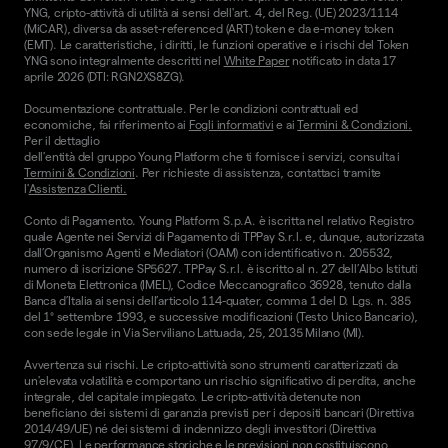
YNG, cripto-attività di utilità ai sensi dell'art. 4, del Reg. (UE) 2023/1114
(MiCAR), diversa da asset-referenced (ART) token e da e-money token
(EMT). Le caratteristiche, i diritti, le funzioni operative e i rischi del Token
YNG sono integralmente descritti nel
White Paper
notificato in data 17
aprile 2026 (DTI: RGN2XS8ZG).
Documentazione contrattuale. Per le condizioni contrattuali ed
economiche, fai riferimento ai
Fogli informativi
e ai
Termini & Condizioni.
Per il dettaglio
dell'entità del gruppo Young Platform che ti fornisce i servizi, consulta i
Termini & Condizioni
. Per richieste di assistenza, contattaci tramite
l'
Assistenza Clienti.
Conto di Pagamento. Young Platform S.p.A. è iscritta nel relativo Registro
quale Agente nei Servizi di Pagamento di TPPay S.r.l. e, dunque, autorizzata
dall’Organismo Agenti e Mediatori (OAM) con identificativo n. 205532,
numero di iscrizione SP5627. TPPay S.r.l. è iscritto al n. 27 dell’Albo Istituti
di Moneta Elettronica (IMEL), Codice Meccanografico 36928, tenuto dalla
Banca d’Italia ai sensi dell’articolo 114-quater, comma 1 del D. Lgs. n. 385
del 1° settembre 1993, e successive modificazioni (Testo Unico Bancario),
con sede legale in Via Serviliano Lattuada, 25, 20135 Milano (MI).
Avvertenza sui rischi. Le cripto-attività sono strumenti caratterizzati da
un'elevata volatilità e comportano un rischio significativo di perdita, anche
integrale, del capitale impiegato. Le cripto-attività detenute non
beneficiano dei sistemi di garanzia previsti per i depositi bancari (Direttiva
2014/49/UE) né dei sistemi di indennizzo degli investitori (Direttiva
97/9/CE). Le performance storiche e le previsioni non costituiscono