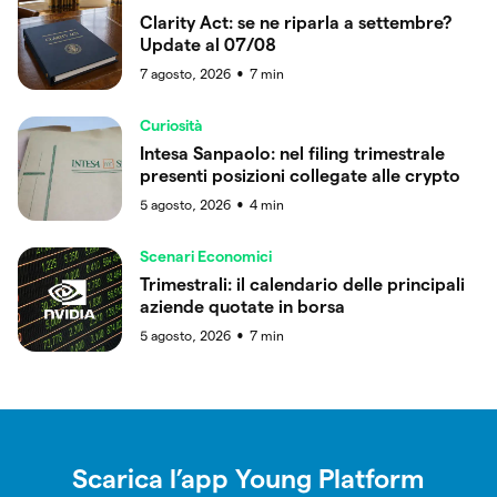
Clarity Act: se ne riparla a settembre?
Update al 07/08
7 agosto, 2026
7
min
●
Curiosità
Intesa Sanpaolo: nel filing trimestrale
presenti posizioni collegate alle crypto
5 agosto, 2026
4
min
●
Scenari Economici
Trimestrali: il calendario delle principali
aziende quotate in borsa
5 agosto, 2026
7
min
●
Scarica l’app Young Platform