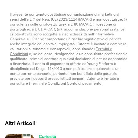
Il presente contenuto costituisce comunicazione di marketing ai
sensi dell'art. 7 del Reg. (UE) 2023/1114 (MiCAR) e non costituisce: (i)
consulenza sulle cripto-attività ex art. 80 MiCAR; (ii) gestione di
portafogli ex art. 81 MiCAR; (iii) raccomandazione personalizzata. Le
cripto-attività sono soggette ai rischi descritti nell'
Informativa
Generale sui Rischi
; comportano un rischio significativo di perdita
anche integrale del capitale impiegato. L’utente è invitato a compiere
valutazioni autonome e consapevoli, consultando i
Termini e
Condizioni
e, se del caso, rivolgendosi a un consulente professionale
qualificato, prima di adottare qualsiasi decisione di natura economica
o finanziaria. Il conto di pagamento offerto da Young Platform è
disciplinato dal D.Lgs. 11/2010 e non può essere equiparato a un
conto corrente bancario; pertanto, non beneficia delle garanzie
previste per i depositi presso istituti bancari. L’utente è invitato a
consultare i
Termini e Condizioni Conto di pagamento
.
Altri Articoli
Curiosità