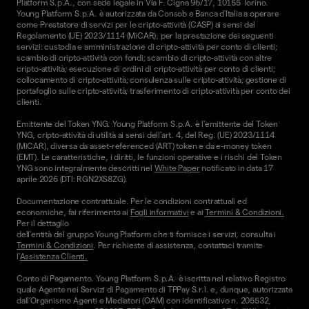
Platform S.p.A., con sede legale in Via F. Cigna 96/17, 10155 Torino.
Young Platform S.p.A. è autorizzata da Consob e Banca d'Italia a operare
come Prestatore di servizi per le cripto-attività (CASP) ai sensi del
Regolamento (UE) 2023/1114 (MiCAR), per la prestazione dei seguenti
servizi: custodia e amministrazione di cripto-attività per conto di clienti;
scambio di cripto-attività con fondi; scambio di cripto-attività con altre
cripto-attività; esecuzione di ordini di cripto-attività per conto di clienti;
collocamento di cripto-attività; consulenza sulle cripto-attività; gestione di
portafoglio sulle cripto-attività; trasferimento di cripto-attività per conto dei
clienti.
Emittente del Token YNG. Young Platform S.p.A. è l'emittente del Token
YNG, cripto-attività di utilità ai sensi dell'art. 4, del Reg. (UE) 2023/1114
(MiCAR), diversa da asset-referenced (ART) token e da e-money token
(EMT). Le caratteristiche, i diritti, le funzioni operative e i rischi del Token
YNG sono integralmente descritti nel
White Paper
notificato in data 17
aprile 2026 (DTI: RGN2XS8ZG).
Documentazione contrattuale. Per le condizioni contrattuali ed
economiche, fai riferimento ai
Fogli informativi
e ai
Termini & Condizioni.
Per il dettaglio
dell'entità del gruppo Young Platform che ti fornisce i servizi, consulta i
Termini & Condizioni
. Per richieste di assistenza, contattaci tramite
l'
Assistenza Clienti.
Conto di Pagamento. Young Platform S.p.A. è iscritta nel relativo Registro
quale Agente nei Servizi di Pagamento di TPPay S.r.l. e, dunque, autorizzata
dall’Organismo Agenti e Mediatori (OAM) con identificativo n. 205532,