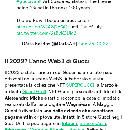
#guccivault
Art Space exhibition. The theme
being “Gucci in the next 100 years”
The works will be up on auction on
https://t.co/32ASj2cQOt
until 1st of July.
pic.twitter.com/2sBvKCUlc3
— Dārta Katrīna (@DartaArt)
June 25, 2022
Il 2022? L’anno Web3 di Gucci
Il 2022 è stato l’anno in cui Gucci ha ampliato i suoi
orizzonti nella scena Web3. A Febbraio è stata
presentata la collezione NFT
SUPERGUCCI
, a Marzo è
arrivata
Gucci Grail
: NFT Gucci personalizzati, ideati da
Alessandro Michele
(art director della casa di moda) e
realizzati dall’artista digitale
Wagmi-san
. A Maggio
Gucci è diventata
una delle aziende che accettano
pagamenti in criptovalute
, infatti in 5 store Gucci negli
Stati Uniti si può pagare in
Bitcoin
,
Bitcoin Cash
,
Ethereum
,
Wrapped Bitcoin
,
Litecoin
, Shiba Inu,