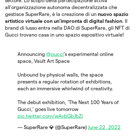
settore. Lo scopo della partecipazione attiva
all’organizzazione autonoma decentralizzata che
gestisce SuperRare, è la creazione di un
nuovo spazio
artistico virtuale con un’impronta di digital fashion
. Il
brand di lusso entra nella DAO di SuperRare, gli NFT di
Gucci trovano casa in uno spazio espositivo virtuale!
Announcing
@gucci
’s experimental online
space, Vault Art Space
Unbound by physical walls, the space
presents a regular rotation of exhibitions,
each an immersive whirlwind of creativity.
The debut exhibition, ‘The Next 100 Years of
Gucci,’ goes live tomorrow
pic.twitter.com/wAvbGbJbZi
— SuperRare 💎 (@SuperRare)
June 22, 2022