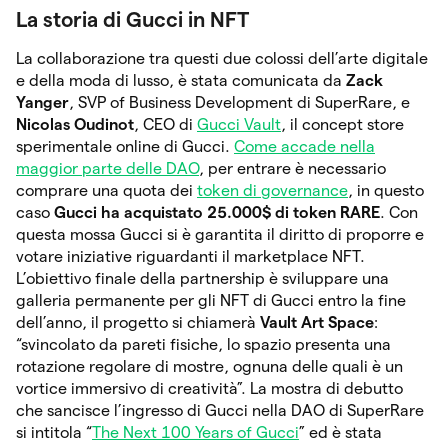
La storia di Gucci in NFT
La collaborazione tra questi due colossi dell’arte digitale
e della moda di lusso, è stata comunicata da
Zack
Yanger
, SVP of Business Development di SuperRare, e
Nicolas Oudinot
, CEO di
Gucci Vault
, il concept store
sperimentale online di Gucci.
Come accade nella
maggior parte delle DAO
, per entrare è necessario
comprare una quota dei
token di governance
, in questo
caso
Gucci ha acquistato 25.000$ di token RARE
. Con
questa mossa Gucci si è garantita il diritto di proporre e
votare iniziative riguardanti il marketplace NFT.
L’obiettivo finale della partnership è sviluppare una
galleria permanente per gli NFT di Gucci entro la fine
dell’anno, il progetto si chiamerà
Vault Art Space
:
“svincolato da pareti fisiche, lo spazio presenta una
rotazione regolare di mostre, ognuna delle quali è un
vortice immersivo di creatività”. La mostra di debutto
che sancisce l’ingresso di Gucci nella DAO di SuperRare
si intitola “
The Next 100 Years of Gucci
” ed è stata