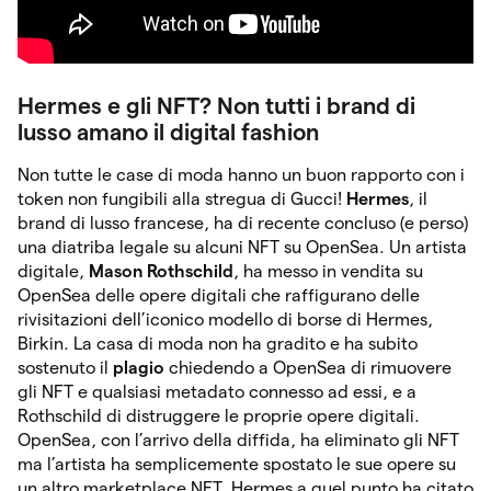
Hermes e gli NFT? Non tutti i brand di
lusso amano il digital fashion
Non tutte le case di moda hanno un buon rapporto con i
token non fungibili alla stregua di Gucci!
Hermes
, il
brand di lusso francese, ha di recente concluso (e perso)
una diatriba legale su alcuni NFT su OpenSea. Un artista
digitale,
Mason Rothschild
, ha messo in vendita su
OpenSea delle opere digitali che raffigurano delle
rivisitazioni dell’iconico modello di borse di Hermes,
Birkin. La casa di moda non ha gradito e ha subito
sostenuto il
plagio
chiedendo a OpenSea di rimuovere
gli NFT e qualsiasi metadato connesso ad essi, e a
Rothschild di distruggere le proprie opere digitali.
OpenSea, con l’arrivo della diffida, ha eliminato gli NFT
ma l’artista ha semplicemente spostato le sue opere su
un altro marketplace NFT. Hermes a quel punto ha citato