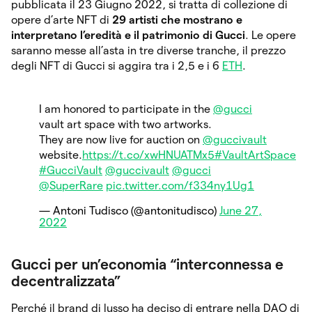
pubblicata il 23 Giugno 2022, si tratta di collezione di
opere d’arte NFT di
29 artisti che mostrano e
interpretano l’eredità e il patrimonio di Gucci
. Le opere
saranno messe all’asta in tre diverse tranche, il prezzo
degli NFT di Gucci si aggira tra i 2,5 e i 6
ETH
.
I am honored to participate in the
@gucci
vault art space with two artworks.
They are now live for auction on
@guccivault
website.
https://t.co/xwHNUATMx5
#VaultArtSpace
#GucciVault
@guccivault
@gucci
@SuperRare
pic.twitter.com/f334ny1Ug1
— Antoni Tudisco (@antonitudisco)
June 27,
2022
Gucci per un’economia “interconnessa e
decentralizzata”
Perché il brand di lusso ha deciso di entrare nella DAO di