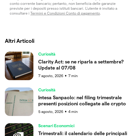
conto corrente bancario; pertanto, non beneficia delle garanzie
previste per i depositi presso istituti bancari. L’utente è invitato a
consultare i
Termini e Condizioni Conto di pagamento
.
Altri Articoli
Curiosità
Clarity Act: se ne riparla a settembre?
Update al 07/08
7 agosto, 2026
7
min
●
Curiosità
Intesa Sanpaolo: nel filing trimestrale
presenti posizioni collegate alle crypto
5 agosto, 2026
4
min
●
Scenari Economici
Trimestrali: il calendario delle principali