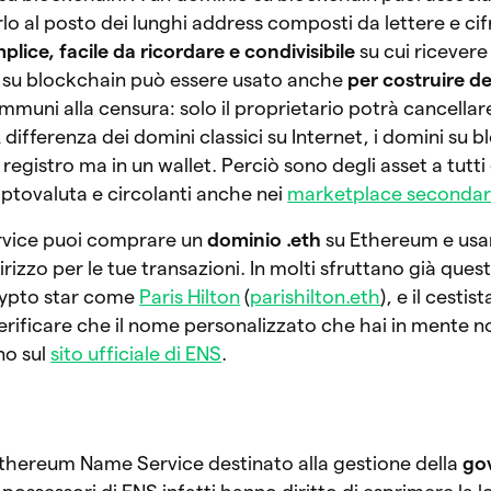
sarlo al posto dei lunghi address composti da lettere e cif
lice, facile da ricordare e condivisibile
su cui ricevere
 su blockchain può essere usato anche
per costruire de
immuni alla censura: solo il proprietario potrà cancellar
 differenza dei domini classici su Internet, i domini su 
egistro ma in un wallet. Perciò sono degli asset a tutti g
ptovaluta e circolanti anche nei
marketplace secondar
vice puoi comprare un
dominio .eth
su Ethereum e us
irizzo per le tue transazioni. In molti sfruttano già quest
crypto star come
Paris Hilton
(
parishilton.eth
), e il cestis
verificare che il nome personalizzato che hai in mente n
no sul
sito ufficiale di ENS
.
?
 Ethereum Name Service destinato alla gestione della
go