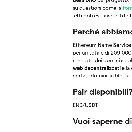
della DAO
del progetto. I
su questioni come la
for
.eth potresti avere il diri
Perchè abbiam
Ethereum Name Service 
per un totale di 209.000
mercato dei domini su blo
web decentralizzati
e la
certa, i domini su blockc
Pair disponibili
ENS/USDT
Vuoi saperne di