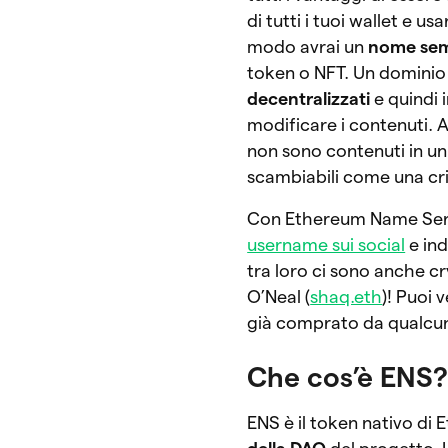
di tutti i tuoi wallet e u
modo avrai un
nome semp
token o NFT. Un dominio
decentralizzati
e quindi 
modificare i contenuti. A
non sono contenuti in un r
scambiabili come una cri
Con Ethereum Name Ser
username sui social
e ind
tra loro ci sono anche 
O’Neal (
shaq.eth
)! Puoi 
già comprato da qualcu
Che cos’è ENS
ENS è il token nativo di