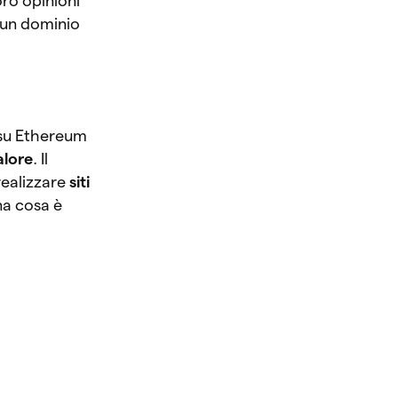
oro opinioni
o un dominio
 su Ethereum
alore
. Il
realizzare
siti
na cosa è