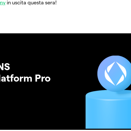
my
in uscita questa sera!
NS
latform Pro