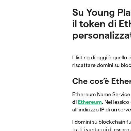
Su Young Pla
il token di 
personalizza
Il listing di oggi è quel
riscattare domini su blo
Che cos’è Eth
Ethereum Name Service
di
Ethereum
. Nel lessic
all’indirizzo IP di un se
I domini su blockchain f
tutti i vantaggi di esser