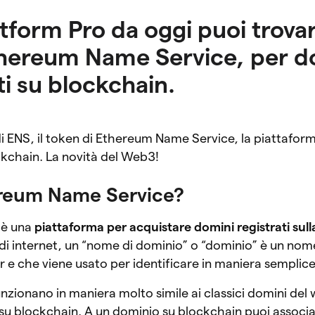
tform Pro da oggi puoi trova
Ethereum Name Service, per d
ti su blockchain.
lo di ENS, il token di Ethereum Name Service, la piattafor
ckchain. La novità del Web3!
ereum Name Service?
 è una
piattaforma per acquistare domini registrati sul
o di internet, un “nome di dominio” o “dominio” è un no
rver e che viene usato per identificare in maniera semplic
unzionano in maniera molto simile ai classici domini de
e su blockchain. A un dominio su blockchain puoi associare