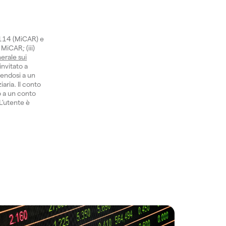
1114 (MiCAR) e
 MiCAR; (iii)
erale sui
invitato a
gendosi a un
aria. Il conto
o a un conto
 L’utente è