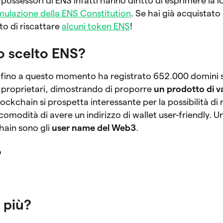
 possessori di ENS infatti hanno diritto di esprimere la l
mulazione della ENS Constitution
. Se hai già acquistat
tto di riscattare
alcuni token ENS
!
o scelto ENS?
fino a questo momento ha registrato 652.000 domini
 proprietari, dimostrando di proporre
un prodotto di v
ckchain si prospetta interessante per la possibilità di 
 comodità di avere un indirizzo di wallet user-friendly. U
hain sono gli
user name del Web3
.
?
 più?