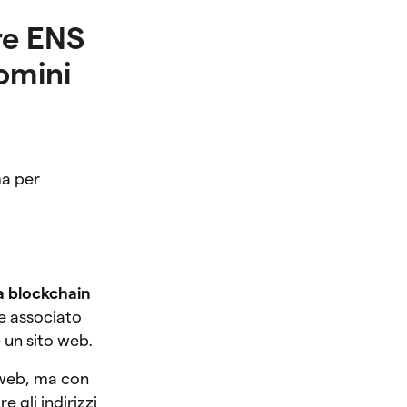
re ENS
omini
ma per
la blockchain
me associato
e un sito web.
l web, ma con
 gli indirizzi