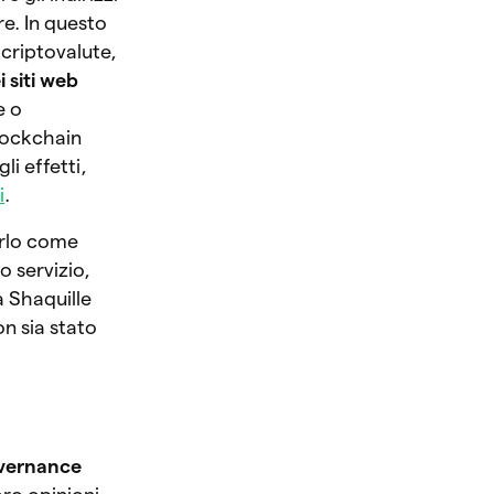
re. In questo
 criptovalute,
i siti web
e o
blockchain
li effetti,
i
.
arlo come
o servizio,
ta Shaquille
on sia stato
vernance