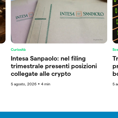
Curiosità
Sc
Intesa Sanpaolo: nel filing
Tr
trimestrale presenti posizioni
p
collegate alle crypto
b
5 agosto, 2026
4
min
5 
●