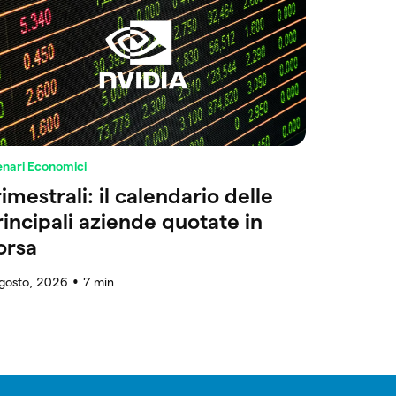
enari Economici
imestrali: il calendario delle
rincipali aziende quotate in
orsa
agosto, 2026
7
min
●