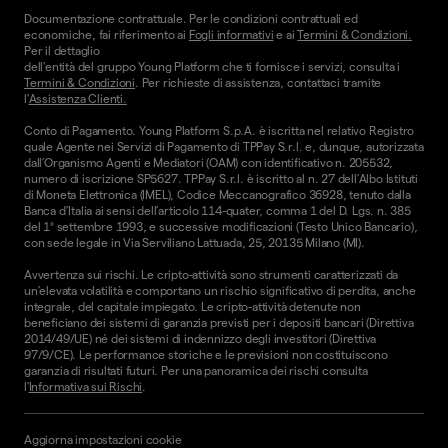
Documentazione contrattuale. Per le condizioni contrattuali ed
economiche, fai riferimento ai
Fogli informativi
e ai
Termini & Condizioni.
Per il dettaglio
dell'entità del gruppo Young Platform che ti fornisce i servizi, consulta i
Termini & Condizioni
. Per richieste di assistenza, contattaci tramite
l'
Assistenza Clienti.
Conto di Pagamento. Young Platform S.p.A. è iscritta nel relativo Registro
quale Agente nei Servizi di Pagamento di TPPay S.r.l. e, dunque, autorizzata
dall’Organismo Agenti e Mediatori (OAM) con identificativo n. 205532,
numero di iscrizione SP5627. TPPay S.r.l. è iscritto al n. 27 dell’Albo Istituti
di Moneta Elettronica (IMEL), Codice Meccanografico 36928, tenuto dalla
Banca d’Italia ai sensi dell’articolo 114-quater, comma 1 del D. Lgs. n. 385
del 1° settembre 1993, e successive modificazioni (Testo Unico Bancario),
con sede legale in Via Serviliano Lattuada, 25, 20135 Milano (MI).
Avvertenza sui rischi. Le cripto-attività sono strumenti caratterizzati da
un'elevata volatilità e comportano un rischio significativo di perdita, anche
integrale, del capitale impiegato. Le cripto-attività detenute non
beneficiano dei sistemi di garanzia previsti per i depositi bancari (Direttiva
2014/49/UE) né dei sistemi di indennizzo degli investitori (Direttiva
97/9/CE). Le performance storiche e le previsioni non costituiscono
garanzia di risultati futuri. Per una panoramica dei rischi consulta
l'
Informativa sui Rischi
.
Aggiorna impostazioni cookie