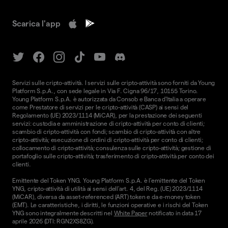
Scarica l'app
Servizi sulle cripto-attività. I servizi sulle cripto-attività sono forniti da Young
Platform S.p.A., con sede legale in Via F. Cigna 96/17, 10155 Torino.
Young Platform S.p.A. è autorizzata da Consob e Banca d'Italia a operare
come Prestatore di servizi per le cripto-attività (CASP) ai sensi del
Regolamento (UE) 2023/1114 (MiCAR), per la prestazione dei seguenti
servizi: custodia e amministrazione di cripto-attività per conto di clienti;
scambio di cripto-attività con fondi; scambio di cripto-attività con altre
cripto-attività; esecuzione di ordini di cripto-attività per conto di clienti;
collocamento di cripto-attività; consulenza sulle cripto-attività; gestione di
portafoglio sulle cripto-attività; trasferimento di cripto-attività per conto dei
clienti.
Emittente del Token YNG. Young Platform S.p.A. è l'emittente del Token
YNG, cripto-attività di utilità ai sensi dell'art. 4, del Reg. (UE) 2023/1114
(MiCAR), diversa da asset-referenced (ART) token e da e-money token
(EMT). Le caratteristiche, i diritti, le funzioni operative e i rischi del Token
YNG sono integralmente descritti nel
White Paper
notificato in data 17
aprile 2026 (DTI: RGN2XS8ZG).