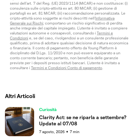
sensi dell'art. 7 del Reg. (UE) 2023/1114 (MiCAR) e non costituisce: (i)
consulenza sulle cripto-attività ex art. 80 MiCAR; (ii) gestione di
portafogli ex art. 81 MiCAR; (iii) raccomandazione personalizzata. Le
cripto-attività sono soggette ai rischi descritti nell'
Informativa
Generale sui Rischi
; comportano un rischio significativo di perdita
anche integrale del capitale impiegato. L’utente è invitato a compiere
valutazioni autonome e consapevoli, consultando i
Termini e
Condizioni
e, se del caso, rivolgendosi a un consulente professionale
qualificato, prima di adottare qualsiasi decisione di natura economica
o finanziaria. Il conto di pagamento offerto da Young Platform è
disciplinato dal D.Lgs. 11/2010 e non può essere equiparato a un
conto corrente bancario; pertanto, non beneficia delle garanzie
previste per i depositi presso istituti bancari. L’utente è invitato a
consultare i
Termini e Condizioni Conto di pagamento
.
Altri Articoli
Curiosità
Clarity Act: se ne riparla a settembre?
Update al 07/08
7 agosto, 2026
7
min
●