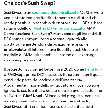
Che cos’è SushiSwap?
SushiSwap è un
exchange decentralizzato
(DEX), ovvero
una piattaforma gestita direttamente dagli utenti che
rende possibile lo scambio di criptovalute. Il DEX si basa
su un modello di
Market Maker automatizzato
(AMM).
Come funziona SushiSwap? Attraverso degli incentivi, il
DEX spinge i propri utenti a fornire liquidità alla
piattaforma
mettendo a disposizione le proprie
criptovalute
all’interno di una liquidity pool. Grazie al
modello di AMM, gli scambi all’interno dell’exchange
sono sempre garantiti.
Il progetto nacque nel Settembre 2020 come
hard fork
di UniSwap, primo DEX basato su Ethereum, con il quale
condivide parte del codice e dell’interfaccia.
Attualmente il nome dello sviluppatore di SushiSwap è
ignoto: la sua identità è celata dietro a uno pseudonimo
su Twitter,
Chef Nomi
. Al lancio del progetto, con una
mossa passata alla storia come “
vampire attack
”,
SushiSwap offrì una ricompensa consistente a tutti