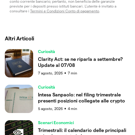
conto corrente bancario; pertanto, non beneficia delle garanzie
previste per i depositi presso istituti bancari. L’utente è invitato a
consultare i
Termini e Condizioni Conto di pagamento
.
Altri Articoli
Curiosità
Clarity Act: se ne riparla a settembre?
Update al 07/08
7 agosto, 2026
7
min
●
Curiosità
Intesa Sanpaolo: nel filing trimestrale
presenti posizioni collegate alle crypto
5 agosto, 2026
4
min
●
Scenari Economici
Trimestrali: il calendario delle principali