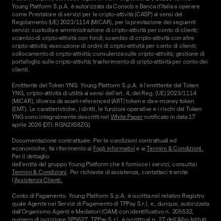
Young Platform S.p.A. è autorizzata da Consob e Banca d'Italia a operare
come Prestatore di servizi per le cripto-attività (CASP) ai sensi del
Regolamento (UE) 2023/1114 (MiCAR), per la prestazione dei seguenti
servizi: custodia e amministrazione di cripto-attività per conto di clienti;
scambio di cripto-attività con fondi; scambio di cripto-attività con altre
cripto-attività; esecuzione di ordini di cripto-attività per conto di clienti;
collocamento di cripto-attività; consulenza sulle cripto-attività; gestione di
portafoglio sulle cripto-attività; trasferimento di cripto-attività per conto dei
clienti.
Emittente del Token YNG. Young Platform S.p.A. è l'emittente del Token
YNG, cripto-attività di utilità ai sensi dell'art. 4, del Reg. (UE) 2023/1114
(MiCAR), diversa da asset-referenced (ART) token e da e-money token
(EMT). Le caratteristiche, i diritti, le funzioni operative e i rischi del Token
YNG sono integralmente descritti nel
White Paper
notificato in data 17
aprile 2026 (DTI: RGN2XS8ZG).
Documentazione contrattuale. Per le condizioni contrattuali ed
economiche, fai riferimento ai
Fogli informativi
e ai
Termini & Condizioni.
Per il dettaglio
dell'entità del gruppo Young Platform che ti fornisce i servizi, consulta i
Termini & Condizioni
. Per richieste di assistenza, contattaci tramite
l'
Assistenza Clienti.
Conto di Pagamento. Young Platform S.p.A. è iscritta nel relativo Registro
quale Agente nei Servizi di Pagamento di TPPay S.r.l. e, dunque, autorizzata
dall’Organismo Agenti e Mediatori (OAM) con identificativo n. 205532,
numero di iscrizione SP5627. TPPay S.r.l. è iscritto al n. 27 dell’Albo Istituti