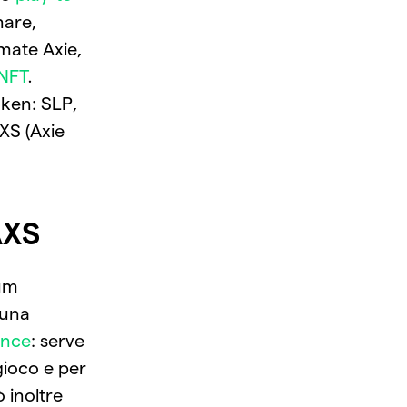
nare,
mate Axie,
NFT
.
oken: SLP,
AXS (Axie
AXS
eum
 una
ance
: serve
gioco e per
 inoltre