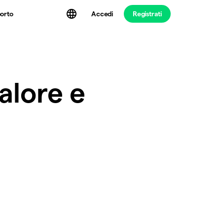
Accedi
Registrati
orto
alore e