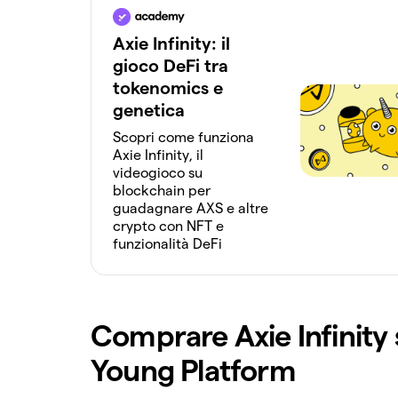
Axie Infinity: il
gioco DeFi tra
tokenomics e
genetica
Scopri come funziona
Axie Infinity, il
videogioco su
blockchain per
guadagnare AXS e altre
crypto con NFT e
funzionalità DeFi
Comprare Axie Infinity 
Young Platform