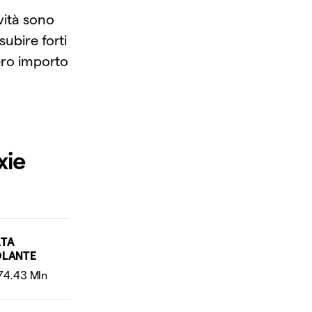
vità sono
subire forti
tero importo
xie
RTA
OLANTE