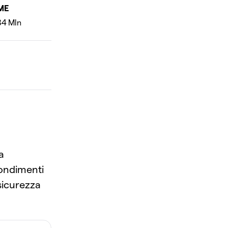
ME
a
fondimenti
 sicurezza