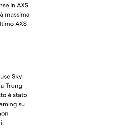
nse in AXS
lità massima
’ultimo AXS
ouse Sky
da Trung
to è stato
 gaming su
non
i.