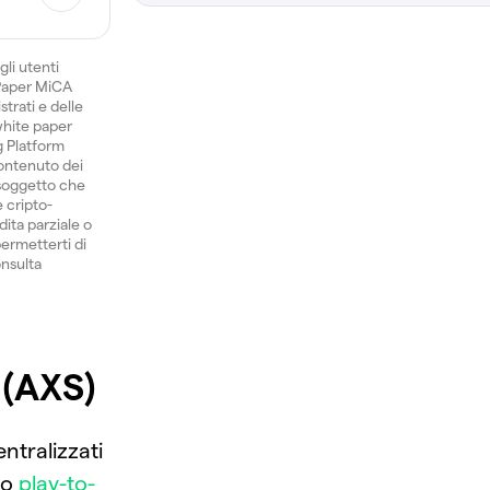
gli utenti
 Paper MiCA
trati e delle
 white paper
ng Platform
ontenuto dei
 soggetto che
e cripto-
dita parziale o
permetterti di
onsulta
 (AXS)
ntralizzati
lo
play-to-