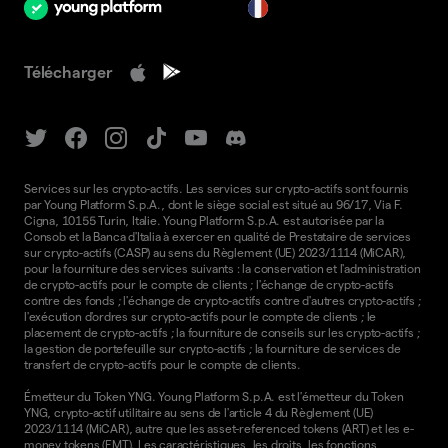
fr
Télécharger
Services sur les crypto-actifs. Les services sur crypto-actifs sont fournis
par Young Platform S.p.A., dont le siège social est situé au 96/17, Via F.
Cigna, 10155 Turin, Italie. Young Platform S.p.A. est autorisée par la
Consob et la Banca d'Italia à exercer en qualité de Prestataire de services
sur crypto-actifs (CASP) au sens du Règlement (UE) 2023/1114 (MiCAR),
pour la fourniture des services suivants : la conservation et l'administration
de crypto-actifs pour le compte de clients ; l'échange de crypto-actifs
contre des fonds ; l'échange de crypto-actifs contre d'autres crypto-actifs ;
l'exécution d'ordres sur crypto-actifs pour le compte de clients ; le
placement de crypto-actifs ; la fourniture de conseils sur les crypto-actifs ;
la gestion de portefeuille sur crypto-actifs ; la fourniture de services de
transfert de crypto-actifs pour le compte de clients.
Émetteur du Token YNG. Young Platform S.p.A. est l'émetteur du Token
YNG, crypto-actif utilitaire au sens de l'article 4 du Règlement (UE)
2023/1114 (MiCAR), autre que les asset-referenced tokens (ART) et les e-
money tokens (EMT). Les caractéristiques, les droits, les fonctions