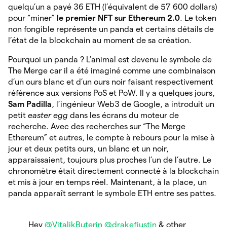
quelqu’un a payé 36 ETH (l’équivalent de 57 600 dollars)
pour “miner”
le premier NFT sur Ethereum 2.0
. Le token
non fongible représente un panda et certains détails de
l’état de la blockchain au moment de sa création.
Pourquoi un panda ? L’animal est devenu le symbole de
The Merge car il a été imaginé comme une combinaison
d’un ours blanc et d’un ours noir faisant respectivement
référence aux versions PoS et PoW. Il y a quelques jours,
Sam Padilla
, l’ingénieur Web3 de Google, a introduit un
petit
easter egg
dans les écrans du moteur de
recherche. Avec des recherches sur “The Merge
Ethereum” et autres, le compte à rebours pour la mise à
jour et deux petits ours, un blanc et un noir,
apparaissaient, toujours plus proches l’un de l’autre. Le
chronomètre était directement connecté à la blockchain
et mis à jour en temps réel. Maintenant, à la place, un
panda apparaît serrant le symbole ETH entre ses pattes.
Hey
@VitalikButerin
@drakefjustin
& other