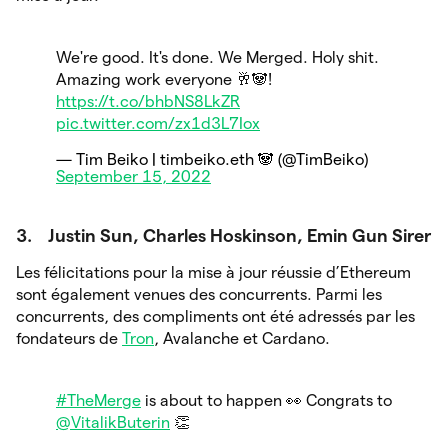
We're good. It's done. We Merged. Holy shit.
Amazing work everyone 🥂🐼!
https://t.co/bhbNS8LkZR
pic.twitter.com/zx1d3L7Iox
— Tim Beiko | timbeiko.eth 🐼 (@TimBeiko)
September 15, 2022
3.
Justin Sun, Charles Hoskinson, Emin Gun Sirer
Les félicitations pour la mise à jour réussie d’Ethereum
sont également venues des concurrents. Parmi les
concurrents, des compliments ont été adressés par les
fondateurs de
Tron
, Avalanche et Cardano.
#TheMerge
is about to happen 👀 Congrats to
@VitalikButerin
👏