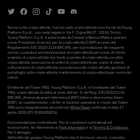
Servizi sulle cripto-attività. I servizi sulle cripto-attività sono forniti da Young
Platform S.p.A., con sede legale in Via F. Cigna 96/17, 10155 Torino.
Young Platform S.p.A. è autorizzata da Consob e Banca d'Italia a operare
come Prestatore di servizi per le cripto-attività (CASP) ai sensi del
Regolamento (UE) 2023/1114 (MiCAR), per la prestazione dei seguenti
servizi: custodia e amministrazione di cripto-attività per conto di clienti;
scambio di cripto-attività con fondi; scambio di cripto-attività con altre
cripto-attività; esecuzione di ordini di cripto-attività per conto di clienti;
collocamento di cripto-attività; consulenza sulle cripto-attività; gestione di
portafoglio sulle cripto-attività; trasferimento di cripto-attività per conto dei
clienti.
Emittente del Token YNG. Young Platform S.p.A. è l'emittente del Token
YNG, cripto-attività di utilità ai sensi dell'art. 4, del Reg. (UE) 2023/1114
(MiCAR), diversa da asset-referenced (ART) token e da e-money token
(EMT). Le caratteristiche, i diritti, le funzioni operative e i rischi del Token
YNG sono integralmente descritti nel
White Paper
notificato in data 17
aprile 2026 (DTI: RGN2XS8ZG).
Documentazione contrattuale. Per le condizioni contrattuali ed
economiche, fai riferimento ai
Fogli informativi
e ai
Termini & Condizioni.
Per il dettaglio
dell'entità del gruppo Young Platform che ti fornisce i servizi, consulta i