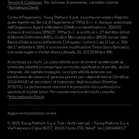
Termini & Condizioni
. Per richieste di assistenza, contattaci tramite
l'
Assistenza Clienti.
Conto di Pagamento. Young Platform S.p.A. è iscritta nel relativo Registro
quale Agente nei Servizi di Pagamento di TPPay S.r.l. e, dunque, autorizzata
dall’Organismo Agenti e Mediatori (OAM) con identificativo n. 205532,
numero di iscrizione SP5627. TPPay S.r.l. è iscritto al n. 27 dell’Albo Istituti
di Moneta Elettronica (IMEL), Codice Meccanografico 36928, tenuto dalla
Banca d’Italia ai sensi dell’articolo 114-quater, comma 1 del D. Lgs. n. 385
del 1° settembre 1993, e successive modificazioni (Testo Unico Bancario),
con sede legale in Via Serviliano Lattuada, 25, 20135 Milano (MI).
Avvertenza sui rischi. Le cripto-attività sono strumenti caratterizzati da
un'elevata volatilità e comportano un rischio significativo di perdita, anche
integrale, del capitale impiegato. Le cripto-attività detenute non
beneficiano dei sistemi di garanzia previsti per i depositi bancari (Direttiva
2014/49/UE) né dei sistemi di indennizzo degli investitori (Direttiva
97/9/CE). Le performance storiche e le previsioni non costituiscono
garanzia di risultati futuri. Per una panoramica dei rischi consulta
l'
Informativa sui Rischi
.
Aggiorna impostazioni cookie
©
2026
Young Platform S.p.a. Tutti i diritti riservati.
-
Young Platform S.p.a.
Via Francesco Cigna 96/17, 10155 Torino (TO), Italia P. Iva 11931440017