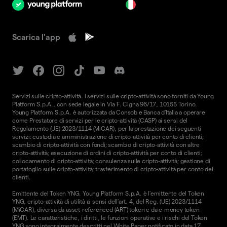
it
Scarica l'app
Servizi sulle cripto-attività. I servizi sulle cripto-attività sono forniti da Young
Platform S.p.A., con sede legale in Via F. Cigna 96/17, 10155 Torino.
Young Platform S.p.A. è autorizzata da Consob e Banca d'Italia a operare
come Prestatore di servizi per le cripto-attività (CASP) ai sensi del
Regolamento (UE) 2023/1114 (MiCAR), per la prestazione dei seguenti
servizi: custodia e amministrazione di cripto-attività per conto di clienti;
scambio di cripto-attività con fondi; scambio di cripto-attività con altre
cripto-attività; esecuzione di ordini di cripto-attività per conto di clienti;
collocamento di cripto-attività; consulenza sulle cripto-attività; gestione di
portafoglio sulle cripto-attività; trasferimento di cripto-attività per conto dei
clienti.
Emittente del Token YNG. Young Platform S.p.A. è l'emittente del Token
YNG, cripto-attività di utilità ai sensi dell'art. 4, del Reg. (UE) 2023/1114
(MiCAR), diversa da asset-referenced (ART) token e da e-money token
(EMT). Le caratteristiche, i diritti, le funzioni operative e i rischi del Token
YNG sono integralmente descritti nel
White Paper
notificato in data 17