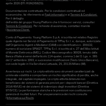
aprile 2026 (DTI: RGN2XS8ZG).
Documentazione contrattuale. Per le condizioni contrattuali ed
economiche, fai riferimento ai
Fogli informativi
e ai
Termini & Condizioni.
Per il dettaglio
dell'entità del gruppo Young Platform che ti fornisce i servizi, consulta i
Termini & Condizioni
. Per richieste di assistenza, contattaci tramite
l'
Assistenza Clienti.
Conto di Pagamento. Young Platform S.p.A. è iscritta nel relativo Registro
quale Agente nei Servizi di Pagamento di TPPay S.r.l. e, dunque, autorizzata
dall’Organismo Agenti e Mediatori (OAM) con identificativo n. 205532,
numero di iscrizione SP5627. TPPay S.r.l. è iscritto al n. 27 dell’Albo Istituti
di Moneta Elettronica (IMEL), Codice Meccanografico 36928, tenuto dalla
Banca d’Italia ai sensi dell’articolo 114-quater, comma 1 del D. Lgs. n. 385
del 1° settembre 1993, e successive modificazioni (Testo Unico Bancario),
con sede legale in Via Serviliano Lattuada, 25, 20135 Milano (MI).
Avvertenza sui rischi. Le cripto-attività sono strumenti caratterizzati da
un'elevata volatilità e comportano un rischio significativo di perdita, anche
integrale, del capitale impiegato. Le cripto-attività detenute non
beneficiano dei sistemi di garanzia previsti per i depositi bancari (Direttiva
2014/49/UE) né dei sistemi di indennizzo degli investitori (Direttiva
97/9/CE). Le performance storiche e le previsioni non costituiscono
garanzia di risultati futuri. Per una panoramica dei rischi consulta
l'
Informativa sui Rischi
.