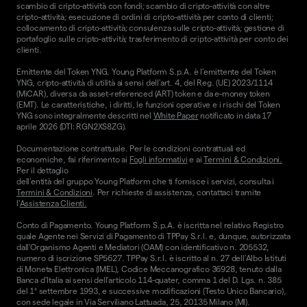
scambio di cripto-attività con fondi; scambio di cripto-attività con altre
cripto-attività; esecuzione di ordini di cripto-attività per conto di clienti;
collocamento di cripto-attività; consulenza sulle cripto-attività; gestione di
portafoglio sulle cripto-attività; trasferimento di cripto-attività per conto dei
clienti.
Emittente del Token YNG. Young Platform S.p.A. è l'emittente del Token
YNG, cripto-attività di utilità ai sensi dell'art. 4, del Reg. (UE) 2023/1114
(MiCAR), diversa da asset-referenced (ART) token e da e-money token
(EMT). Le caratteristiche, i diritti, le funzioni operative e i rischi del Token
YNG sono integralmente descritti nel
White Paper
notificato in data 17
aprile 2026 (DTI: RGN2XS8ZG).
Documentazione contrattuale. Per le condizioni contrattuali ed
economiche, fai riferimento ai
Fogli informativi
e ai
Termini & Condizioni.
Per il dettaglio
dell'entità del gruppo Young Platform che ti fornisce i servizi, consulta i
Termini & Condizioni
. Per richieste di assistenza, contattaci tramite
l'
Assistenza Clienti.
Conto di Pagamento. Young Platform S.p.A. è iscritta nel relativo Registro
quale Agente nei Servizi di Pagamento di TPPay S.r.l. e, dunque, autorizzata
dall’Organismo Agenti e Mediatori (OAM) con identificativo n. 205532,
numero di iscrizione SP5627. TPPay S.r.l. è iscritto al n. 27 dell’Albo Istituti
di Moneta Elettronica (IMEL), Codice Meccanografico 36928, tenuto dalla
Banca d’Italia ai sensi dell’articolo 114-quater, comma 1 del D. Lgs. n. 385
del 1° settembre 1993, e successive modificazioni (Testo Unico Bancario),
con sede legale in Via Serviliano Lattuada, 25, 20135 Milano (MI).