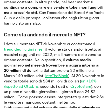
rimane costante. In altre parole, nel bear market
si
continuano a comprare e a vendere token non fungibili
ma a prezzi ridotti
. Con l’eccezione del Bored Ape Yacht
Club e delle principali collezioni che negli ultimi giorni
hanno visto un rialzo.
Come sta andando il mercato NFT?
I dati sul mercato NFT di Novembre ci confermano il
trend degli ultimi mesi
: il volume sta calando rispetto ai
massimi raggiunti nel 2022, ma il numero delle vendite
rimane costante. Nello specifico, il
volume medio
giornaliero nel mese di Novembre si aggira intorno ai
20 milioni di dollari
, a Settembre era 32 milioni e a
Marzo 140 milioni (dati
IntoTheBlock
). Al 30 Novembre le
vendite totale sono di 534 milioni di dollari (
un +16%
rispetto ad Ottobre
, secondo i dati di
CryptoSlam
), con
un picco di vendite giornaliere il giorno 6 con 24,82
milioni. Come possono essere interpretati questi dati? Se
le vendite rimangono costanti nel tempo,
l’abbassamento del volume dipende dalla
diminuzione