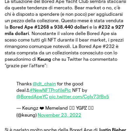
La situazione del Bored Ape Yacht Club sembra staccarsi
da queste tendenze di mercato. Bear market o no, c’è
chi è disposto a spendere (e non poco) per aggiudicarsi
un pezzo della collezione. Questo mese è stata venduta
la
Bored Ape #1268 a
938.440 dollari
e la
#232 a 927
mila dollari
. Nonostante il valore delle Bored Ape sia
sceso come tutti gli NFT durante il bear market, i prezzi
rimangono comunque notevoli. La Bored Ape #232 è
stata comprata da un collezionista conosciuto con lo
pseudonimo di
Keung
che su Twitter ha commentato
“grazie per l’affare”:
Thanks
@dt_chain
for the good
deal⚓️
#NewNFTProfilePic
NFT by
@BoredApeYC
pic.twitter.com/CgIy73fBx5
— Keungz ❤️ Memeland 🏴‍☠️ YGPZ 🧘‍♀️
(@keung)
November 23, 2022
Si è parlato molto anche della Bored Ape di
Justin Bieber