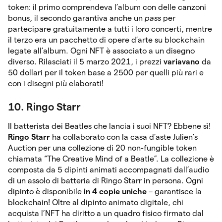
token: il primo comprendeva l’album con delle canzoni
bonus, il secondo garantiva anche un
pass
per
partecipare gratuitamente a tutti i loro concerti, mentre
il terzo era un pacchetto di opere d’arte su blockchain
legate all’album. Ogni NFT è associato a un disegno
diverso. Rilasciati il 5 marzo 2021, i prezzi
variavano
da
50 dollari per il token base a 2500 per quelli più rari e
con i disegni più elaborati!
10. Ringo Starr
Il batterista dei Beatles che lancia i suoi NFT? Ebbene sì!
Ringo Starr
ha collaborato con la casa d’aste Julien’s
Auction per una collezione di 20 non-fungible token
chiamata “The Creative Mind of a Beatle”. La collezione è
composta da 5 dipinti animati accompagnati dall’audio
di un assolo di batteria di Ringo Starr in persona. Ogni
dipinto è disponibile
in 4 copie uniche
– garantisce la
blockchain! Oltre al dipinto animato digitale, chi
acquista l’NFT ha diritto a un quadro fisico firmato dal