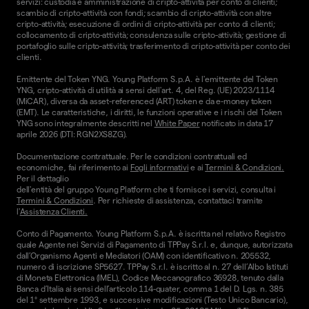
servizi: custodia e amministrazione di cripto-attività per conto di clienti;
scambio di cripto-attività con fondi; scambio di cripto-attività con altre
cripto-attività; esecuzione di ordini di cripto-attività per conto di clienti;
collocamento di cripto-attività; consulenza sulle cripto-attività; gestione di
portafoglio sulle cripto-attività; trasferimento di cripto-attività per conto dei
clienti.
Emittente del Token YNG. Young Platform S.p.A. è l'emittente del Token
YNG, cripto-attività di utilità ai sensi dell'art. 4, del Reg. (UE) 2023/1114
(MiCAR), diversa da asset-referenced (ART) token e da e-money token
(EMT). Le caratteristiche, i diritti, le funzioni operative e i rischi del Token
YNG sono integralmente descritti nel
White Paper
notificato in data 17
aprile 2026 (DTI: RGN2XS8ZG).
Documentazione contrattuale. Per le condizioni contrattuali ed
economiche, fai riferimento ai
Fogli informativi
e ai
Termini & Condizioni.
Per il dettaglio
dell'entità del gruppo Young Platform che ti fornisce i servizi, consulta i
Termini & Condizioni
. Per richieste di assistenza, contattaci tramite
l'
Assistenza Clienti.
Conto di Pagamento. Young Platform S.p.A. è iscritta nel relativo Registro
quale Agente nei Servizi di Pagamento di TPPay S.r.l. e, dunque, autorizzata
dall’Organismo Agenti e Mediatori (OAM) con identificativo n. 205532,
numero di iscrizione SP5627. TPPay S.r.l. è iscritto al n. 27 dell’Albo Istituti
di Moneta Elettronica (IMEL), Codice Meccanografico 36928, tenuto dalla
Banca d’Italia ai sensi dell’articolo 114-quater, comma 1 del D. Lgs. n. 385
del 1° settembre 1993, e successive modificazioni (Testo Unico Bancario),