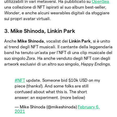
utilizzabili in vari metaversi. Ha pubblicato su
OpenSea
una collezione di NFT ispirati al suo album best-seller,
Wonder
, e anche alcuni wearables digitali da sfoggiare
sui propri avatar virtuali.
3. Mike Shinoda, Linkin Park
Anche
Mike Shinoda
, vocalist dei
Linkin Park
, si è unito
al trend degli NFT musicali. Il cantante della leggendaria
band ha tenuto un’asta per l’NFT di una clip musicale del
suo singolo
Zora
. Ha anche venduto degli NFT con degli
artwork esclusivi di un altro suo singolo,
Happy Endings
.
#NFT
update. Someone bid $10k USD on my
piece (thanks!). And some folks are still
confused about what this is. The short
answer: an experiment. (more below)
— Mike Shinoda (@mikeshinoda)
February 6,
2021