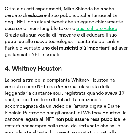
Oltre a questi esperimenti, Mike Shinoda ha anche
cercato di
educare
il suo pubblico sulle funzionalità
degli NFT, con alcuni tweet che spiegano chiaramente
cosa sono i non-fungible token e
qual è il loro valore
.
Grazie alla sua voglia di innovare e di educare il suo
pubblico alle nuove tecnologie, il cantante dei Linkin
Park è diventato
uno dei musicisti più importanti
ad aver
già lanciato NFT musicali.
4. Whitney Houston
La sorellastra della compianta Whitney Houston ha
venduto come NFT una
demo
mai rilasciata della
leggendaria cantante soul, registrata quando aveva 17
anni, a ben 1 milione di dollari. La canzone è
accompagnata da un video dell’artista digitale Diane
Sinclair. Purtroppo per gli amanti di Whitney Houston, la
canzone legata all’NFT
non può essere resa pubblica
, e
resterà per sempre nelle mani del fortunato che se l’è
aggiudicata all’asta. I proventi sono stati donati alla