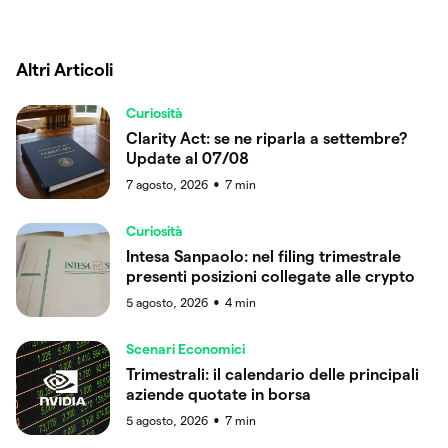
Altri Articoli
Curiosità
Clarity Act: se ne riparla a settembre?
Update al 07/08
7 agosto, 2026
7
min
●
Curiosità
Intesa Sanpaolo: nel filing trimestrale
presenti posizioni collegate alle crypto
5 agosto, 2026
4
min
●
Scenari Economici
Trimestrali: il calendario delle principali
aziende quotate in borsa
5 agosto, 2026
7
min
●