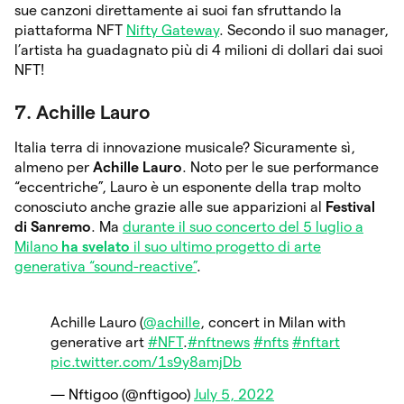
sue canzoni direttamente ai suoi fan sfruttando la
piattaforma NFT
Nifty Gateway
. Secondo il suo manager,
l’artista ha guadagnato più di 4 milioni di dollari dai suoi
NFT!
7. Achille Lauro
Italia terra di innovazione musicale? Sicuramente sì,
almeno per
Achille Lauro
. Noto per le sue performance
“eccentriche”, Lauro è un esponente della trap molto
conosciuto anche grazie alle sue apparizioni al
Festival
di Sanremo
. Ma
durante il suo concerto del 5 luglio a
Milano
ha svelato
il suo ultimo progetto di arte
generativa “sound-reactive”
.
Achille Lauro (
@achille
, concert in Milan with
generative art
#NFT
.
#nftnews
#nfts
#nftart
pic.twitter.com/1s9y8amjDb
— Nftigoo (@nftigoo)
July 5, 2022