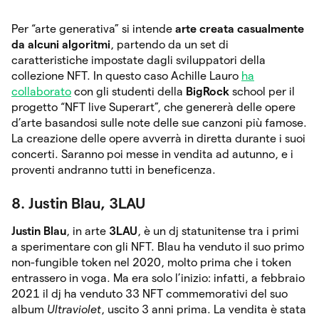
Per “arte generativa” si intende
arte creata casualmente
da alcuni algoritmi
, partendo da un set di
caratteristiche impostate dagli sviluppatori della
collezione NFT. In questo caso Achille Lauro
ha
collaborato
con gli studenti della
BigRock
school per il
progetto “NFT live Superart”, che genererà delle opere
d’arte basandosi sulle note delle sue canzoni più famose.
La creazione delle opere avverrà in diretta durante i suoi
concerti. Saranno poi messe in vendita ad autunno, e i
proventi andranno tutti in beneficenza.
8. Justin Blau, 3LAU
Justin Blau
, in arte
3LAU
, è un dj statunitense tra i primi
a sperimentare con gli NFT. Blau ha venduto il suo primo
non-fungible token nel 2020, molto prima che i token
entrassero in voga. Ma era solo l’inizio: infatti, a febbraio
2021 il dj ha venduto 33 NFT commemorativi del suo
album
Ultraviolet
, uscito 3 anni prima. La vendita è stata