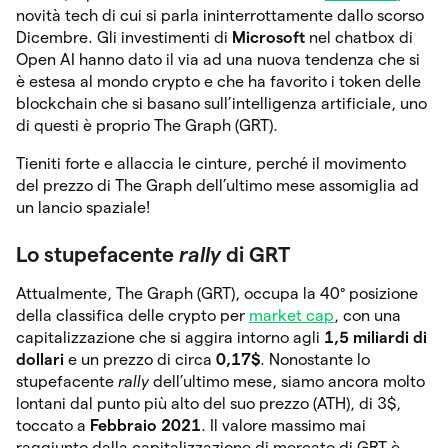
novità tech di cui si parla ininterrottamente dallo scorso
Dicembre. Gli investimenti di
Microsoft
nel chatbox di
Open AI hanno dato il via ad una nuova tendenza che si
è estesa al mondo crypto e che ha favorito i token delle
blockchain che si basano sull’intelligenza artificiale, uno
di questi è proprio The Graph (GRT).
Tieniti forte e allaccia le cinture, perché il movimento
del prezzo di The Graph dell’ultimo mese assomiglia ad
un lancio spaziale!
Lo stupefacente
rally
di GRT
Attualmente, The Graph (GRT), occupa la 40° posizione
della classifica delle crypto per
market cap
, con una
capitalizzazione che si aggira intorno agli
1,5 miliardi di
dollari
e un prezzo di circa
0,17$
. Nonostante lo
stupefacente
rally
dell’ultimo mese, siamo ancora molto
lontani dal punto più alto del suo prezzo (ATH), di 3$,
toccato a
Febbraio 2021
. Il valore massimo mai
raggiunto dalla capitalizzazione di mercato di GRT è