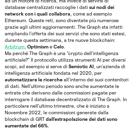
ad un motore di ricerca, ma invece di servirsi di
database centralizzati raccoglie i dati
sui nodi dei
network con i quali collabora
, come ad esempio
Ethereum. Queste reti, sono diventate più numerose
grazie agli ultimi aggiornamenti. The Graph sta infatti
ampliando l’offerta dei suoi servizi che sono stati estesi,
durante questa settimana, a tre nuove blockchain:
Arbitrum
,
Optimism
e
Celo
.
Ma perché The Graph è una “crypto dell’intelligenza
artificiale?” Il protocollo utilizza strumenti AI per diversi
scopi, ad esempio si serve di
Semiotic AI
, un’azienda di
intelligenza artificiale fondata nel 2020, per
automatizzare le ricerche
all’interno dei suoi contenitori
di dati. Nell’ultimo periodo sono anche aumentate le
entrate che derivano dalle commissioni pagate per
interrogare il database decentralizzato di The Graph. In
particolare nell’ultimo trimestre, che è iniziato a
Novembre 2022, le commissioni generate dalla
blockchain di GRT
dall’estrapolazione dei dati sono
aumentate del 66%
.