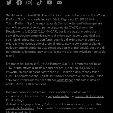
Servizi sulle cripto-attività. I servizi sulle cripto-attività sono forniti da Young
Platform S.p.A., con sede legale in Via F. Cigna 96/17, 10155 Torino.
Young Platform S.p.A. è autorizzata da Consob e Banca d'Italia a operare
come Prestatore di servizi per le cripto-attività (CASP) ai sensi del
Regolamento (UE) 2023/1114 (MiCAR), per la prestazione dei seguenti
servizi: custodia e amministrazione di cripto-attività per conto di clienti;
scambio di cripto-attività con fondi; scambio di cripto-attività con altre
cripto-attività; esecuzione di ordini di cripto-attività per conto di clienti;
collocamento di cripto-attività; consulenza sulle cripto-attività; gestione di
portafoglio sulle cripto-attività; trasferimento di cripto-attività per conto dei
clienti.
Emittente del Token YNG. Young Platform S.p.A. è l'emittente del Token
YNG, cripto-attività di utilità ai sensi dell'art. 4, del Reg. (UE) 2023/1114
(MiCAR), diversa da asset-referenced (ART) token e da e-money token
(EMT). Le caratteristiche, i diritti, le funzioni operative e i rischi del Token
YNG sono integralmente descritti nel
White Paper
notificato in data 17
aprile 2026 (DTI: RGN2XS8ZG).
Documentazione contrattuale. Per le condizioni contrattuali ed
economiche, fai riferimento ai
Fogli informativi
e ai
Termini & Condizioni.
Per il dettaglio
dell'entità del gruppo Young Platform che ti fornisce i servizi, consulta i
Termini & Condizioni
. Per richieste di assistenza, contattaci tramite
l'
Assistenza Clienti.