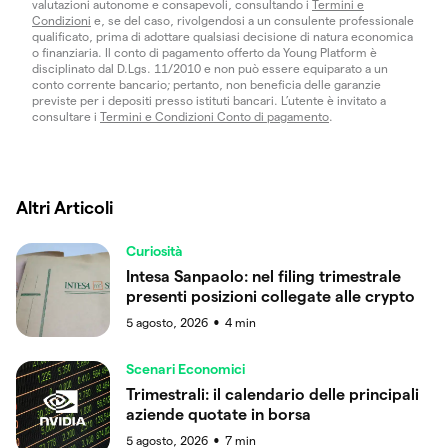
valutazioni autonome e consapevoli, consultando i
Termini e
Condizioni
e, se del caso, rivolgendosi a un consulente professionale
qualificato, prima di adottare qualsiasi decisione di natura economica
o finanziaria. Il conto di pagamento offerto da Young Platform è
disciplinato dal D.Lgs. 11/2010 e non può essere equiparato a un
conto corrente bancario; pertanto, non beneficia delle garanzie
previste per i depositi presso istituti bancari. L’utente è invitato a
consultare i
Termini e Condizioni Conto di pagamento
.
Altri Articoli
Curiosità
Intesa Sanpaolo: nel filing trimestrale
presenti posizioni collegate alle crypto
5 agosto, 2026
4
min
●
Scenari Economici
Trimestrali: il calendario delle principali
aziende quotate in borsa
5 agosto, 2026
7
min
●