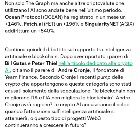
Non solo The Graph ma anche altre criptovalute che
utilizzano l’AI sono andate bene nell’ultimo periodo.
Ocean Protocol
(OCEAN) ha registrato in un mese un
+146%,
Fetch.ai
(FET) un +196% e
SingularityNET
(AGIX)
addirittura un +540%.
Continua quindi il dibattito sul rapporto tra intelligenza
artificiale e blockchain. Dopo aver riportato i pareri di
Bill Gates
e
Peter Thie
l
nell’articolo dedicato alle crypto
AI
, citiamo il parere di
Andre Cronje
, il fondatore di
Yearn Finance. Secondo Cronje i recenti
pump
delle
crypto che appartengono a questa categoria sono stati
causati solamente dalla speculazione: “le blockchain non
migliorano l’IA e l’IA non migliora le blockchain”. Andre
Cronje avrà ragione? Le crypto AI accuseranno il colpo
quando l’attenzione sull’intelligenza artificiale si
attenuerà, o questo tipo di progetti Web3
continueranno a crescere in futuro?