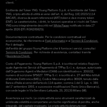
clienti.
Emittente del Token YNG. Young Platform S.p.A. è l'emittente del Token
YNG, cripto-attività di utilità ai sensi dell'art. 4, del Reg. (UE) 2023/1114
(MiCAR), diversa da asset-referenced (ART) token e da e-money token
(EMT). Le caratteristiche, i diritti, le funzioni operative e i rischi del Token
YNG sono integralmente descritti nel
White Paper
notificato in data 17
aprile 2026 (DTI: RGN2XS8ZG).
Documentazione contrattuale. Per le condizioni contrattuali ed
economiche, fai riferimento ai
Fogli informativi
e ai
Termini & Condizioni.
Per il dettaglio
dell'entità del gruppo Young Platform che ti fornisce i servizi, consulta i
Termini & Condizioni
. Per richieste di assistenza, contattaci tramite
l'
Assistenza Clienti.
Conto di Pagamento. Young Platform S.p.A. è iscritta nel relativo Registro
quale Agente nei Servizi di Pagamento di TPPay S.r.l. e, dunque, autorizzata
dall’Organismo Agenti e Mediatori (OAM) con identificativo n. 205532,
numero di iscrizione SP5627. TPPay S.r.l. è iscritto al n. 27 dell’Albo Istituti
di Moneta Elettronica (IMEL), Codice Meccanografico 36928, tenuto dalla
Banca d’Italia ai sensi dell’articolo 114-quater, comma 1 del D. Lgs. n. 385
del 1° settembre 1993, e successive modificazioni (Testo Unico Bancario),
con sede legale in Via Serviliano Lattuada, 25, 20135 Milano (MI).
Avvertenza sui rischi. Le cripto-attività sono strumenti caratterizzati da
un'elevata volatilità e comportano un rischio significativo di perdita, anche
integrale, del capitale impiegato. Le cripto-attività detenute non