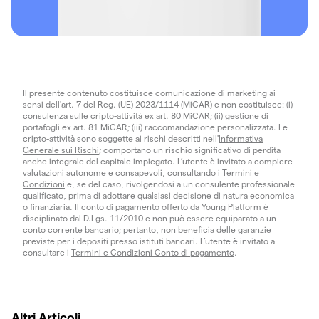
Il presente contenuto costituisce comunicazione di marketing ai
sensi dell'art. 7 del Reg. (UE) 2023/1114 (MiCAR) e non costituisce: (i)
consulenza sulle cripto-attività ex art. 80 MiCAR; (ii) gestione di
portafogli ex art. 81 MiCAR; (iii) raccomandazione personalizzata. Le
cripto-attività sono soggette ai rischi descritti nell'
Informativa
Generale sui Rischi
; comportano un rischio significativo di perdita
anche integrale del capitale impiegato. L’utente è invitato a compiere
valutazioni autonome e consapevoli, consultando i
Termini e
Condizioni
e, se del caso, rivolgendosi a un consulente professionale
qualificato, prima di adottare qualsiasi decisione di natura economica
o finanziaria. Il conto di pagamento offerto da Young Platform è
disciplinato dal D.Lgs. 11/2010 e non può essere equiparato a un
conto corrente bancario; pertanto, non beneficia delle garanzie
previste per i depositi presso istituti bancari. L’utente è invitato a
consultare i
Termini e Condizioni Conto di pagamento
.
Altri Articoli