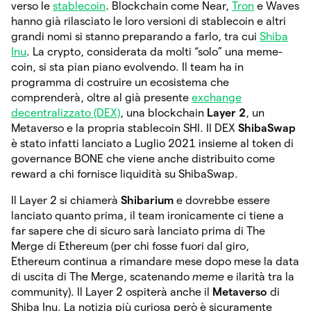
verso le
stablecoin
. Blockchain come Near,
Tron
e Waves
hanno già rilasciato le loro versioni di stablecoin e altri
grandi nomi si stanno preparando a farlo, tra cui
Shiba
Inu
. La crypto, considerata da molti “solo” una meme-
coin, si sta pian piano evolvendo. Il team ha in
programma di costruire un ecosistema che
comprenderà, oltre al già presente
exchange
decentralizzato (DEX)
, una blockchain
Layer 2
, un
Metaverso e la propria stablecoin SHI. Il DEX
ShibaSwap
è stato infatti lanciato a Luglio 2021 insieme al token di
governance BONE che viene anche distribuito come
reward a chi fornisce liquidità su ShibaSwap.
Il Layer 2 si chiamerà
Shibarium
e dovrebbe essere
lanciato quanto prima, il team ironicamente ci tiene a
far sapere che di sicuro sarà lanciato prima di The
Merge di Ethereum (per chi fosse fuori dal giro,
Ethereum continua a rimandare mese dopo mese la data
di uscita di The Merge, scatenando
meme
e ilarità tra la
community). Il Layer 2 ospiterà anche il
Metaverso
di
Shiba Inu. La notizia più curiosa però è sicuramente