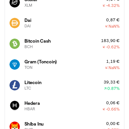
XLM
-4.32
%
0,87 €
Dai
DAI
NaN
%
183,90 €
Bitcoin Cash
BCH
-0.62
%
1,19 €
Gram (Toncoin)
TON
NaN
%
39,33 €
Litecoin
LTC
0.87
%
0,06 €
Hedera
HBAR
-0.66
%
0,00 €
Shiba Inu