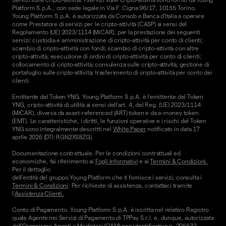
Platform S.p.A., con sede legale in Via F. Cigna 96/17, 10155 Torino.
Young Platform S.p.A. è autorizzata da Consob e Banca d'Italia a operare
come Prestatore di servizi per le cripto-attività (CASP) ai sensi del
Regolamento (UE) 2023/1114 (MiCAR), per la prestazione dei seguenti
servizi: custodia e amministrazione di cripto-attività per conto di clienti;
scambio di cripto-attività con fondi; scambio di cripto-attività con altre
cripto-attività; esecuzione di ordini di cripto-attività per conto di clienti;
collocamento di cripto-attività; consulenza sulle cripto-attività; gestione di
portafoglio sulle cripto-attività; trasferimento di cripto-attività per conto dei
clienti.
Emittente del Token YNG. Young Platform S.p.A. è l'emittente del Token
YNG, cripto-attività di utilità ai sensi dell'art. 4, del Reg. (UE) 2023/1114
(MiCAR), diversa da asset-referenced (ART) token e da e-money token
(EMT). Le caratteristiche, i diritti, le funzioni operative e i rischi del Token
YNG sono integralmente descritti nel
White Paper
notificato in data 17
aprile 2026 (DTI: RGN2XS8ZG).
Documentazione contrattuale. Per le condizioni contrattuali ed
economiche, fai riferimento ai
Fogli informativi
e ai
Termini & Condizioni.
Per il dettaglio
dell'entità del gruppo Young Platform che ti fornisce i servizi, consulta i
Termini & Condizioni
. Per richieste di assistenza, contattaci tramite
l'
Assistenza Clienti.
Conto di Pagamento. Young Platform S.p.A. è iscritta nel relativo Registro
quale Agente nei Servizi di Pagamento di TPPay S.r.l. e, dunque, autorizzata
dall’Organismo Agenti e Mediatori (OAM) con identificativo n. 205532,