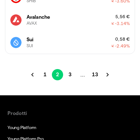
SHIB
-3.60
%
5,56 €
Avalanche
AVAX
-3.14
%
0,58 €
Sui
SUI
-2.49
%
1
2
3
13
...
Prodotti
Young Platform
Young Platform Pro