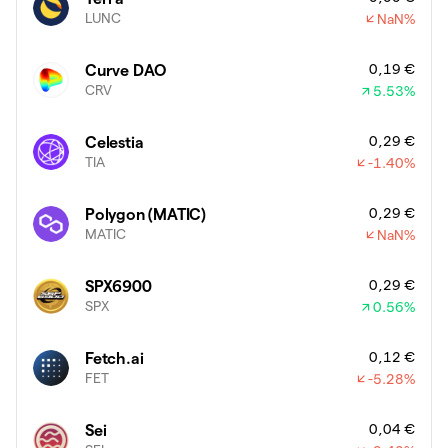
LUNC
NaN
%
0,19 €
Curve DAO
CRV
5.53
%
0,29 €
Celestia
TIA
-1.40
%
0,29 €
Polygon (MATIC)
MATIC
NaN
%
0,29 €
SPX6900
SPX
0.56
%
0,12 €
Fetch.ai
FET
-5.28
%
0,04 €
Sei