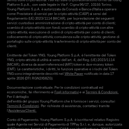
Platform S.p.A., con sede legale in Via F. Cigna 96/17, 10155 Torino.
Young Platform S.p.A. è autorizzata da Consob e Banca d'Italia a operare
come Prestatore di servizi per le cripto-attività (CASP) ai sensi del
Regolamento (UE) 2023/1114 (MiCAR), per la prestazione dei seguenti
servizi: custodia e amministrazione di cripto-attività per conto di clienti;
scambio di cripto-attività con fondi; scambio di cripto-attività con altre
cripto-attività; esecuzione di ordini di cripto-attività per conto di clienti;
collocamento di cripto-attività; consulenza sulle cripto-attività; gestione di
portafoglio sulle cripto-attività; trasferimento di cripto-attività per conto dei
clienti.
Emittente del Token YNG. Young Platform S.p.A. è l'emittente del Token
YNG, cripto-attività di utilità ai sensi dell'art. 4, del Reg. (UE) 2023/1114
(MiCAR), diversa da asset-referenced (ART) token e da e-money token
(EMT). Le caratteristiche, i diritti, le funzioni operative e i rischi del Token
YNG sono integralmente descritti nel
White Paper
notificato in data 17
aprile 2026 (DTI: RGN2XS8ZG).
Documentazione contrattuale. Per le condizioni contrattuali ed
economiche, fai riferimento ai
Fogli informativi
e ai
Termini & Condizioni.
Per il dettaglio
dell'entità del gruppo Young Platform che ti fornisce i servizi, consulta i
Termini & Condizioni
. Per richieste di assistenza, contattaci tramite
l'
Assistenza Clienti.
Conto di Pagamento. Young Platform S.p.A. è iscritta nel relativo Registro
quale Agente nei Servizi di Pagamento di TPPay S.r.l. e, dunque, autorizzata
dall’Organismo Agenti e Mediatori (OAM) con identificativo n. 205532,