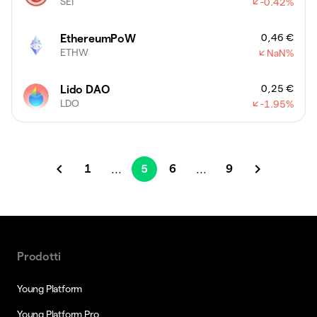
SEI
-0.42
%
0,46 €
EthereumPoW
ETHW
NaN
%
0,25 €
Lido DAO
LDO
-1.95
%
1
5
6
9
...
...
Prodotti
Young Platform
Young Platform Pro