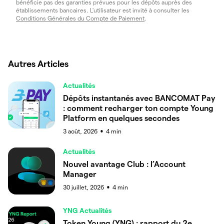
bénéficie pas des garanties prévues pour les dépôts auprès des
établissements bancaires. L'utilisateur est invité à consulter les
Conditions Générales du Compte de Paiement
.
Autres Articles
Actualités
Dépôts instantanés avec BANCOMAT Pay
: comment recharger ton compte Young
Platform en quelques secondes
3 août, 2026
4
min
●
Actualités
Nouvel avantage Club : l’Account
Manager
30 juillet, 2026
4
min
●
YNG Actualités
Token Young (YNG) : rapport du 2e