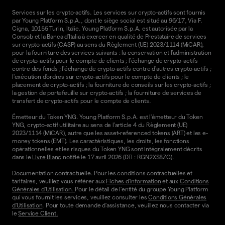
Services sur les crypto-actifs. Les services sur crypto-actifs sont fournis
par Young Platform S.p.A., dont le siège social est situé au 96/17, Via F.
Cigna, 10155 Turin, Italie. Young Platform S.p.A. est autorisée par la
Consob et la Banca d'Italia à exercer en qualité de Prestataire de services
sur crypto-actifs (CASP) au sens du Règlement (UE) 2023/1114 (MiCAR),
pour la fourniture des services suivants : la conservation et l'administration
de crypto-actifs pour le compte de clients ; l'échange de crypto-actifs
contre des fonds ; l'échange de crypto-actifs contre d'autres crypto-actifs ;
l'exécution d'ordres sur crypto-actifs pour le compte de clients ; le
placement de crypto-actifs ; la fourniture de conseils sur les crypto-actifs ;
la gestion de portefeuille sur crypto-actifs ; la fourniture de services de
transfert de crypto-actifs pour le compte de clients.
Émetteur du Token YNG. Young Platform S.p.A. est l'émetteur du Token
YNG, crypto-actif utilitaire au sens de l'article 4 du Règlement (UE)
2023/1114 (MiCAR), autre que les asset-referenced tokens (ART) et les e-
money tokens (EMT). Les caractéristiques, les droits, les fonctions
opérationnelles et les risques du Token YNG sont intégralement décrits
dans le
Livre Blanc
notifié le 17 avril 2026 (DTI : RGN2XS8ZG).
Documentation contractuelle. Pour les conditions contractuelles et
tarifaires, veuillez vous référer aux
Fiches d'information
et aux
Conditions
Générales d'Utilisation.
Pour le détail de l'entité du groupe Young Platform
qui vous fournit les services, veuillez consulter les
Conditions Générales
d'Utilisation
. Pour toute demande d'assistance, veuillez nous contacter via
le
Service Client.