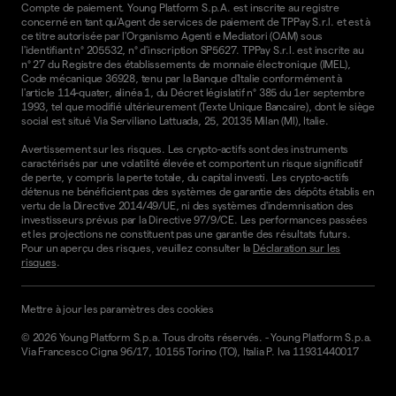
Compte de paiement. Young Platform S.p.A. est inscrite au registre
concerné en tant qu'Agent de services de paiement de TPPay S.r.l. et est à
ce titre autorisée par l'Organismo Agenti e Mediatori (OAM) sous
l'identifiant n° 205532, n° d'inscription SP5627. TPPay S.r.l. est inscrite au
n° 27 du Registre des établissements de monnaie électronique (IMEL),
Code mécanique 36928, tenu par la Banque d'Italie conformément à
l'article 114-quater, alinéa 1, du Décret législatif n° 385 du 1er septembre
1993, tel que modifié ultérieurement (Texte Unique Bancaire), dont le siège
social est situé Via Serviliano Lattuada, 25, 20135 Milan (MI), Italie.
Avertissement sur les risques. Les crypto-actifs sont des instruments
caractérisés par une volatilité élevée et comportent un risque significatif
de perte, y compris la perte totale, du capital investi. Les crypto-actifs
détenus ne bénéficient pas des systèmes de garantie des dépôts établis en
vertu de la Directive 2014/49/UE, ni des systèmes d'indemnisation des
investisseurs prévus par la Directive 97/9/CE. Les performances passées
et les projections ne constituent pas une garantie des résultats futurs.
Pour un aperçu des risques, veuillez consulter la
Déclaration sur les
risques
.
Mettre à jour les paramètres des cookies
©
2026
Young Platform S.p.a. Tous droits réservés.
-
Young Platform S.p.a.
Via Francesco Cigna 96/17, 10155 Torino (TO), Italia P. Iva 11931440017