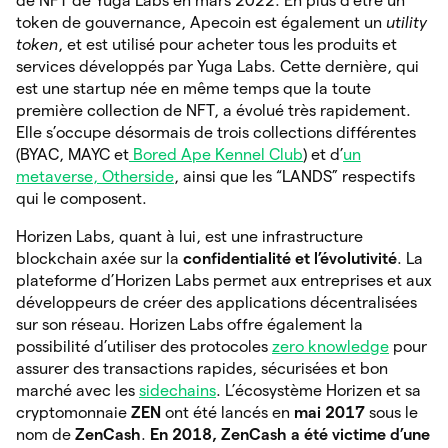
de NFT de Yuga Labs en mars 2022. En plus d’être un
token de gouvernance, Apecoin est également un
utility
token
, et est utilisé pour acheter tous les produits et
services développés par Yuga Labs. Cette dernière, qui
est une startup née en même temps que la toute
première collection de NFT, a évolué très rapidement.
Elle s’occupe désormais de trois collections différentes
(BYAC, MAYC et
Bored Ape Kennel Club
) et d’
un
metaverse, Otherside
, ainsi que les “LANDS” respectifs
qui le composent.
Horizen Labs, quant à lui, est une infrastructure
blockchain axée sur la
confidentialité et l’évolutivité
. La
plateforme d’Horizen Labs permet aux entreprises et aux
développeurs de créer des applications décentralisées
sur son réseau. Horizen Labs offre également la
possibilité d’utiliser des protocoles
zero knowledge
pour
assurer des transactions rapides, sécurisées et bon
marché avec les
sidechains
. L’écosystème Horizen et sa
cryptomonnaie
ZEN
ont été
lancés en
mai 2017
sous le
nom de
ZenCash
.
En 2018, ZenCash a été victime d’une