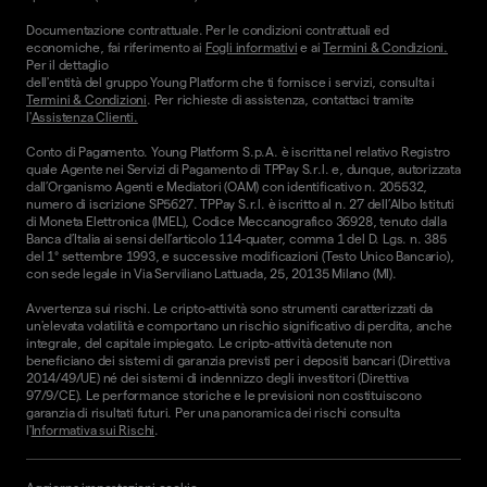
Documentazione contrattuale. Per le condizioni contrattuali ed
economiche, fai riferimento ai
Fogli informativi
e ai
Termini & Condizioni.
Per il dettaglio
dell'entità del gruppo Young Platform che ti fornisce i servizi, consulta i
Termini & Condizioni
. Per richieste di assistenza, contattaci tramite
l'
Assistenza Clienti.
Conto di Pagamento. Young Platform S.p.A. è iscritta nel relativo Registro
quale Agente nei Servizi di Pagamento di TPPay S.r.l. e, dunque, autorizzata
dall’Organismo Agenti e Mediatori (OAM) con identificativo n. 205532,
numero di iscrizione SP5627. TPPay S.r.l. è iscritto al n. 27 dell’Albo Istituti
di Moneta Elettronica (IMEL), Codice Meccanografico 36928, tenuto dalla
Banca d’Italia ai sensi dell’articolo 114-quater, comma 1 del D. Lgs. n. 385
del 1° settembre 1993, e successive modificazioni (Testo Unico Bancario),
con sede legale in Via Serviliano Lattuada, 25, 20135 Milano (MI).
Avvertenza sui rischi. Le cripto-attività sono strumenti caratterizzati da
un'elevata volatilità e comportano un rischio significativo di perdita, anche
integrale, del capitale impiegato. Le cripto-attività detenute non
beneficiano dei sistemi di garanzia previsti per i depositi bancari (Direttiva
2014/49/UE) né dei sistemi di indennizzo degli investitori (Direttiva
97/9/CE). Le performance storiche e le previsioni non costituiscono
garanzia di risultati futuri. Per una panoramica dei rischi consulta
l'
Informativa sui Rischi
.