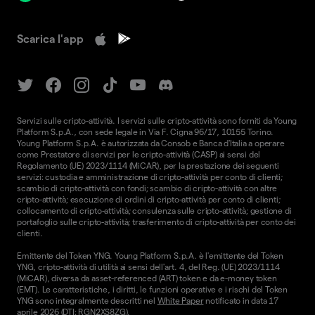
Scarica l'app
Servizi sulle cripto-attività. I servizi sulle cripto-attività sono forniti da Young
Platform S.p.A., con sede legale in Via F. Cigna 96/17, 10155 Torino.
Young Platform S.p.A. è autorizzata da Consob e Banca d'Italia a operare
come Prestatore di servizi per le cripto-attività (CASP) ai sensi del
Regolamento (UE) 2023/1114 (MiCAR), per la prestazione dei seguenti
servizi: custodia e amministrazione di cripto-attività per conto di clienti;
scambio di cripto-attività con fondi; scambio di cripto-attività con altre
cripto-attività; esecuzione di ordini di cripto-attività per conto di clienti;
collocamento di cripto-attività; consulenza sulle cripto-attività; gestione di
portafoglio sulle cripto-attività; trasferimento di cripto-attività per conto dei
clienti.
Emittente del Token YNG. Young Platform S.p.A. è l'emittente del Token
YNG, cripto-attività di utilità ai sensi dell'art. 4, del Reg. (UE) 2023/1114
(MiCAR), diversa da asset-referenced (ART) token e da e-money token
(EMT). Le caratteristiche, i diritti, le funzioni operative e i rischi del Token
YNG sono integralmente descritti nel
White Paper
notificato in data 17
aprile 2026 (DTI: RGN2XS8ZG).