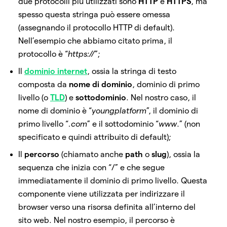
due protocolli più utilizzati sono
HTTP
e
HTTPS
, ma
spesso questa stringa può essere omessa
(assegnando il protocollo HTTP di default).
Nell’esempio che abbiamo citato prima, il
protocollo è “
https://
”;
Il
dominio internet
, ossia la stringa di testo
composta da
nome di dominio
, dominio di primo
livello (o
TLD
) e
sottodominio
. Nel nostro caso, il
nome di dominio è “
youngplatform
”, il dominio di
primo livello “
.com
” e il sottodominio “
www
.” (non
specificato e quindi attribuito di default);
Il
percorso
(chiamato anche
path
o
slug
), ossia la
sequenza che inizia con “/” e che segue
immediatamente il dominio di primo livello. Questa
componente viene utilizzata per indirizzare il
browser verso una risorsa definita all’interno del
sito web. Nel nostro esempio, il percorso è