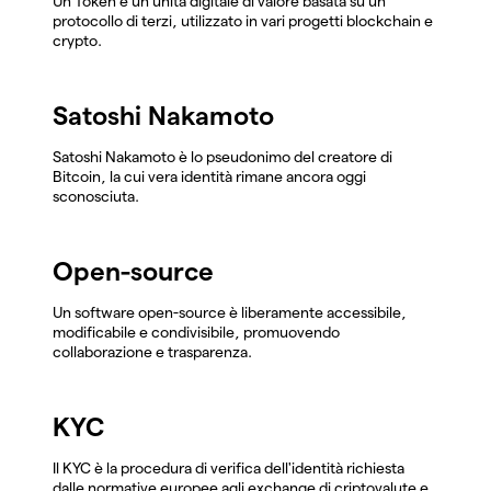
Un Token è un'unità digitale di valore basata su un
protocollo di terzi, utilizzato in vari progetti blockchain e
crypto.
Satoshi Nakamoto
Satoshi Nakamoto è lo pseudonimo del creatore di
Bitcoin, la cui vera identità rimane ancora oggi
sconosciuta.
Open-source
Un software open-source è liberamente accessibile,
modificabile e condivisibile, promuovendo
collaborazione e trasparenza.
KYC
Il KYC è la procedura di verifica dell'identità richiesta
dalle normative europee agli exchange di criptovalute e