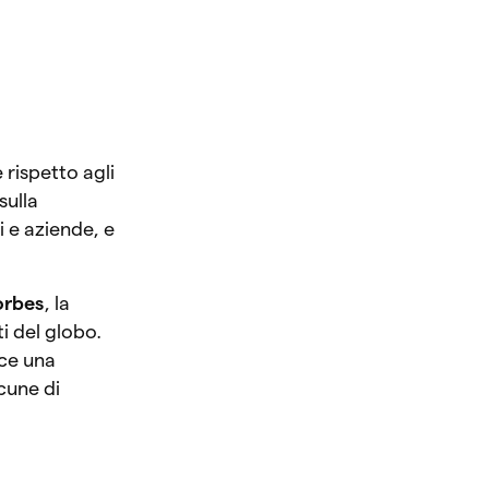
rispetto agli
sulla
i e aziende, e
Forbes
, la
i del globo.
sce una
lcune di