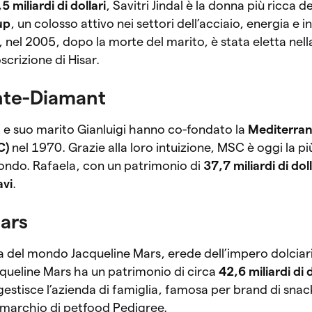
5 miliardi di dollari
, Savitri Jindal è la donna più ricca del
up
, un colosso attivo nei settori dell’acciaio, energia e i
a, nel 2005, dopo la morte del marito, è stata eletta ne
crizione di Hisar.
nte-Diamant
e suo marito Gianluigi hanno co-fondato la
Mediterra
C)
nel 1970. Grazie alla loro intuizione, MSC è oggi la p
mondo. Rafaela, con un patrimonio di
37,7 miliardi di doll
avi
.
Mars
a del mondo Jacqueline Mars, erede dell’impero dolciar
cqueline Mars ha un patrimonio di circa
42,6 miliardi di d
, gestisce l’azienda di famiglia, famosa per brand di sn
 marchio di petfood Pedigree.