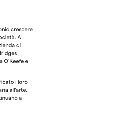
monio crescere
società. A
zienda di
 Bridges
a O’Keefe e
icato i loro
ia all’arte.
tinuano a