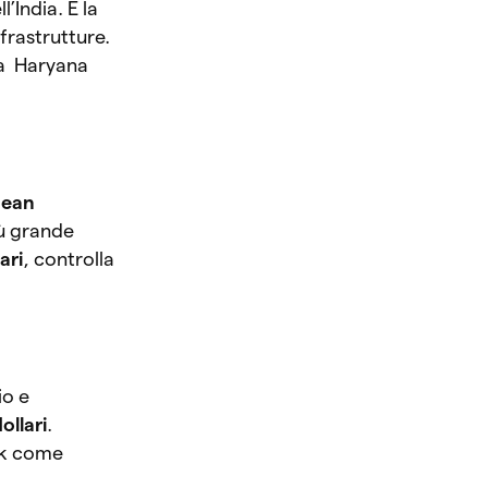
l’India. È la
nfrastrutture.
lla Haryana
nean
iù grande
ari
, controlla
io e
ollari
.
ack come