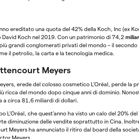
 hanno ereditato una quota del 42% della Koch, Inc (ex Ko
o David Koch nel 2019. Con un patrimonio di 74,2
miliar
più grandi conglomerati privati del mondo – il secondo 
ome il petrolio, la carta e la tecnologia medica.
ettencourt Meyers
eyers, erede del colosso cosmetico L’Oréal, perde la p
 ricca del mondo dopo cinque anni di dominio. Nonosta
 circa 81,6 miliardi di dollari.
po L’Oréal, che quest’anno ha visto un calo del 20% del 
rte diminuzione delle vendite soprattutto in Cina. Inolt
rt Meyers ha annunciato il ritiro dal board della società
ictor Meyers.