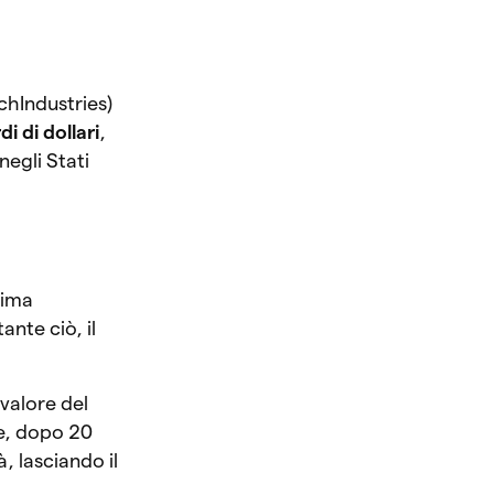
chIndustries)
di di dollari
,
negli Stati
rima
nte ciò, il
valore del
re, dopo 20
, lasciando il