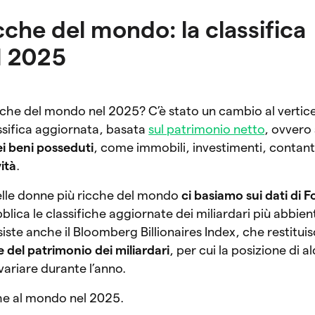
cche del mondo: la classifica
l 2025
cche del mondo nel 2025? C’è stato un cambio al vertice 
assifica aggiornata, basata
sul patrimonio netto
, ovvero 
dei beni posseduti
, come immobili, investimenti, contant
ità
.
 delle donne più ricche del mondo
ci basiamo sui dati di 
blica le classifiche aggiornate dei miliardari più abbient
iste anche il Bloomberg Billionaires Index, che restitui
 del patrimonio dei miliardari
, per cui la posizione di a
ariare durante l’anno.
che al mondo nel 2025.