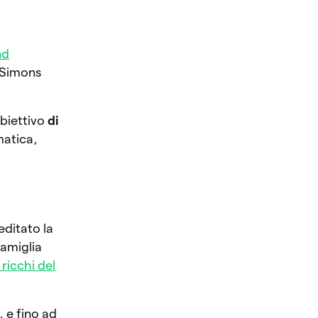
nd
 Simons
obiettivo
di
matica,
ditato la
famiglia
 ricchi del
 e fino ad