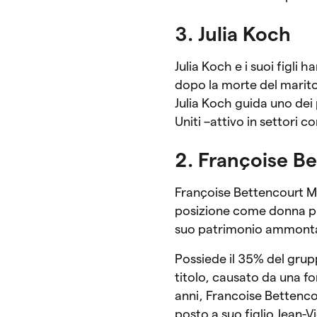
3. Julia Koch
Julia Koch e i suoi figli
dopo la morte del marit
Julia Koch guida uno dei 
Uniti –attivo in settori c
2. Françoise B
Françoise Bettencourt M
posizione come donna più
suo patrimonio ammonta a
Possiede il 35% del grup
titolo, causato da una fo
anni, Francoise Bettencou
posto a suo figlio Jean-V