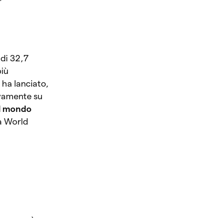
 di 32,7
più
y ha lanciato,
ivamente su
il mondo
a World