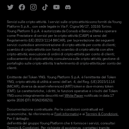
Servizi sulle cripto-attività. I servizi sulle cripto-attività sono forniti da Young
Platform S.p.A., con sede legale in Via F. Cigna 96/17, 10155 Torino.
Young Platform S.p.A. è autorizzata da Consob e Banca d'Italia a operare
come Prestatore di servizi per le cripto-attività (CASP) ai sensi del
Regolamento (UE) 2023/1114 (MiCAR), per la prestazione dei seguenti
servizi: custodia e amministrazione di cripto-attività per conto di clienti;
scambio di cripto-attività con fondi; scambio di cripto-attività con altre
cripto-attività; esecuzione di ordini di cripto-attività per conto di clienti;
collocamento di cripto-attività; consulenza sulle cripto-attività; gestione di
portafoglio sulle cripto-attività; trasferimento di cripto-attività per conto dei
clienti.
Emittente del Token YNG. Young Platform S.p.A. è l'emittente del Token
YNG, cripto-attività di utilità ai sensi dell'art. 4, del Reg. (UE) 2023/1114
(MiCAR), diversa da asset-referenced (ART) token e da e-money token
(EMT). Le caratteristiche, i diritti, le funzioni operative e i rischi del Token
YNG sono integralmente descritti nel
White Paper
notificato in data 17
aprile 2026 (DTI: RGN2XS8ZG).
Documentazione contrattuale. Per le condizioni contrattuali ed
economiche, fai riferimento ai
Fogli informativi
e ai
Termini & Condizioni.
Per il dettaglio
dell'entità del gruppo Young Platform che ti fornisce i servizi, consulta i
Termini & Condizioni
. Per richieste di assistenza, contattaci tramite