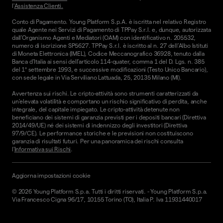
l'
Assistenza Clienti.
Conto di Pagamento. Young Platform S.p.A. è iscritta nel relativo Registro
quale Agente nei Servizi di Pagamento di TPPay S.r.l. e, dunque, autorizzata
dall’Organismo Agenti e Mediatori (OAM) con identificativo n. 205532,
numero di iscrizione SP5627. TPPay S.r.l. è iscritto al n. 27 dell’Albo Istituti
di Moneta Elettronica (IMEL), Codice Meccanografico 36928, tenuto dalla
Banca d’Italia ai sensi dell’articolo 114-quater, comma 1 del D. Lgs. n. 385
del 1° settembre 1993, e successive modificazioni (Testo Unico Bancario),
con sede legale in Via Serviliano Lattuada, 25, 20135 Milano (MI).
Avvertenza sui rischi. Le cripto-attività sono strumenti caratterizzati da
un'elevata volatilità e comportano un rischio significativo di perdita, anche
integrale, del capitale impiegato. Le cripto-attività detenute non
beneficiano dei sistemi di garanzia previsti per i depositi bancari (Direttiva
2014/49/UE) né dei sistemi di indennizzo degli investitori (Direttiva
97/9/CE). Le performance storiche e le previsioni non costituiscono
garanzia di risultati futuri. Per una panoramica dei rischi consulta
l'
Informativa sui Rischi
.
Aggiorna impostazioni cookie
©
2026
Young Platform S.p.a. Tutti i diritti riservati.
-
Young Platform S.p.a.
Via Francesco Cigna 96/17, 10155 Torino (TO), Italia P. Iva 11931440017